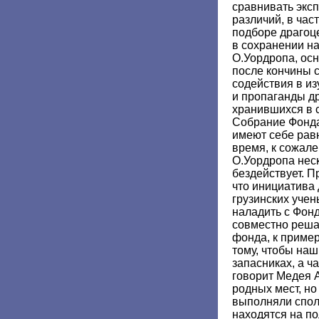
сравнивать экс
различий, в час
подборе драгоц
в сохранении н
О.Уордропа, ос
после кончины 
содействия в из
и пропаганды др
хранившихся в 
Собрание Фонда
имеют себе рав
время, к сожал
О.Уордропа неск
бездействует. П
что инициатива 
грузинских уче
наладить с Фон
совместно реша
фонда, к пример
тому, чтобы наш
запасниках, а ч
говорит Медея А
родных мест, но
выполняли спол
находятся на п