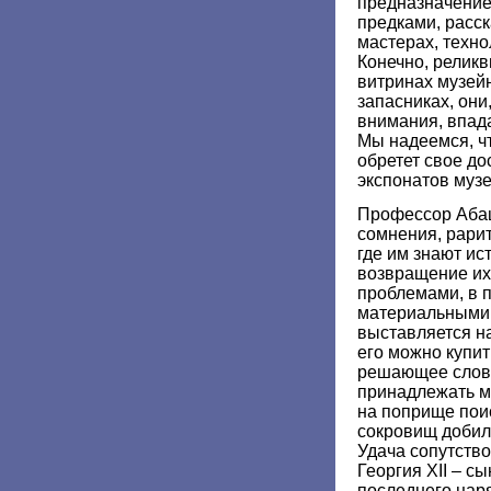
предназначение
предками, расск
мастерах, техно
Конечно, релик
витринах музейн
запасниках, он
внимания, впада
Мы надеемся, ч
обретет свое до
экспонатов музе
Профессор Абаши
сомнения, рари
где им знают ис
возвращение их
проблемами, в 
материальными 
выставляется на
его можно купит
решающее слов
принадлежать м
на поприще пои
сокровищ добил
Удача сопутство
Георгия XII – сы
последнего царя