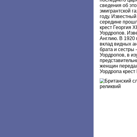
сведения об это
эмигрантской га
году. Известный
середине прошл
крест Георгия X
Уордропов. Изве
Англию. В 1920 
вклад видных ан
брата и сестры
Уордропов, в из
представительн
женщин передал
Уордропа крест 