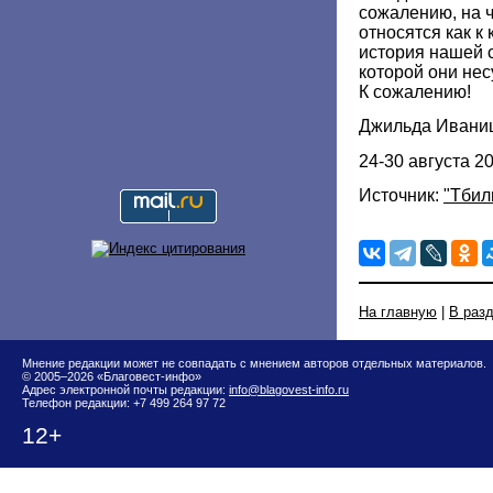
сожалению, на 
относятся как к
история нашей 
которой они нес
К сожалению!
Джильда Ивани
24-30 августа 2
Источник:
"Тбил
На главную
|
В раз
Мнение редакции может не совпадать с мнением авторов отдельных материалов.
© 2005–2026 «Благовест-инфо»
Адрес электронной почты редакции:
info@blagovest-info.ru
Телефон редакции: +7 499 264 97 72
12+