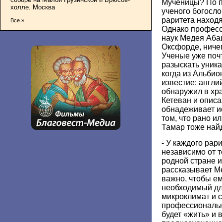
Мученицы? По 
холле. Москва
ученого богосло
раритета наход
Все »
Однако професс
наук Медея Аба
Оксфорде, ниче
Ученые уже поч
разыскать уник
когда из Альби
известие: англи
обнаружил в хр
Кетеван и описа
обнадеживает и
том, что рано и
Тамар тоже най
- У каждого рар
независимо от то
родной стране и
рассказывает М
важно, чтобы е
необходимый дл
микроклимат и 
профессиональн
будет «жить» и 