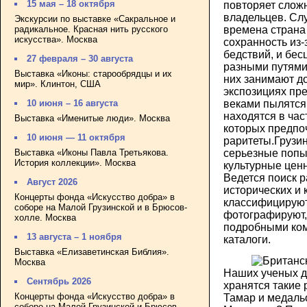
15 мая – 18 октября
повторяет слож
владельцев. Слу
Экскурсии по выставке «Сакральное и
радикальное. Красная нить русского
времена страна
искусства». Москва
сохранность из-
бедствий, и бе
27 февраля – 30 августа
разными путями
Выставка «Иконы: старообрядцы и их
них занимают д
мир». Клинтон, США
экспозициях пр
веками пылятся
10 июня – 16 августа
находятся в ча
Выставка «Именитые люди». Москва
которых предпо
10 июня — 11 октября
раритеты.Грузи
Выставка «Иконы Павла Третьякова.
серьезные попы
История коллекции». Москва
культурные цен
Ведется поиск р
Август 2026
исторических и 
Концерты фонда «Искусство добра» в
классифицируют
соборе на Малой Грузинской и в Брюсов-
фотографируют
холле. Москва
подробными ком
13 августа – 1 ноября
каталоги.
Выставка «Елизаветинская Библия».
Москва
Наших ученых да
Сентябрь 2026
хранятся такие 
Концерты фонда «Искусство добра» в
Тамар и медаль
соборе на Малой Грузинской и Брюсов-