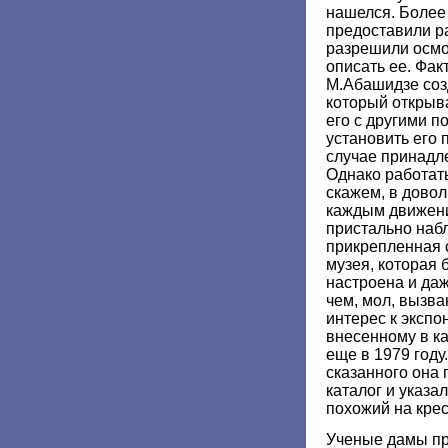
нашелся. Более
предоставили ра
разрешили осмот
описать ее. Фа
М.Абашидзе соз
который открыв
его с другими 
установить его 
случае принадле
Однако работат
скажем, в довол
каждым движени
пристально наб
прикрепленная 
музея, которая
настроена и да
чем, мол, вызв
интерес к экспо
внесенному в к
еще в 1979 году
сказанного она
каталог и указа
похожий на крест
Ученые дамы пр