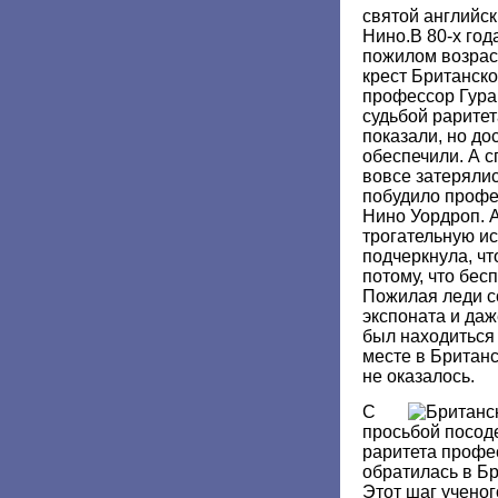
святой английс
Нино.В 80-х год
пожилом возрас
крест Британско
профессор Гура
судьбой раритет
показали, но до
обеспечили. А с
вовсе затерялис
побудило профе
Нино Уордроп. 
трогательную и
подчеркнула, чт
потому, что бес
Пожилая леди с
экспоната и даж
был находиться 
месте в Британс
не оказалось.
С
просьбой посод
раритета профе
обратилась в Б
Этот шаг ученог