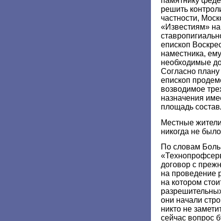
памятнику феде
решить контро
частности, Мос
«Известиям» на
ставропигиальн
епископ Воскре
наместника, ему
необходимые до
Согласно плану 
епископ продем
возводимое тре
назначения име
площадь составл
Местные жители 
никогда не было
По словам Бол
«Технопрофсерв
договор с преж
на проведение 
на котором стои
разрешительных
они начали строй
никто не замети
сейчас вопрос б