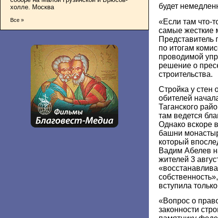
будет немедленн
холле. Москва
Все »
«Если там что-т
самые жесткие 
Представитель 
по итогам коми
проводимой упр
решение о прес
строительства.
Стройка у стен 
обителей начала
Таганского рай
там ведется бла
Однако вскоре в
башни монастыр
который впосле
Вадим Абелев н
жителей 3 авгус
«восстанавлива
собственность»
вступила только
«Вопрос о право
законности стро