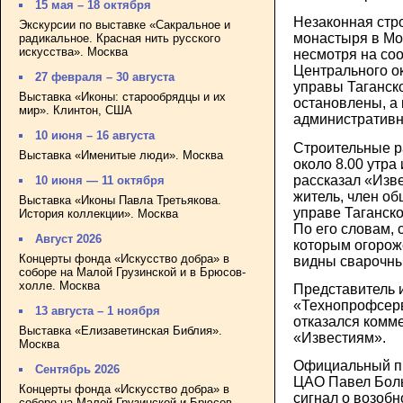
15 мая – 18 октября
Незаконная стр
Экскурсии по выставке «Сакральное и
монастыря в Мо
радикальное. Красная нить русского
искусства». Москва
несмотря на со
Центрального ок
27 февраля – 30 августа
управы Таганск
Выставка «Иконы: старообрядцы и их
остановлены, а
мир». Клинтон, США
административн
10 июня – 16 августа
Cтроительные р
Выставка «Именитые люди». Москва
около 8.00 утра
рассказал «Изв
10 июня — 11 октября
житель, член об
Выставка «Иконы Павла Третьякова.
управе Таганск
История коллекции». Москва
По его словам, 
Август 2026
которым огорож
Концерты фонда «Искусство добра» в
видны сварочны
соборе на Малой Грузинской и в Брюсов-
холле. Москва
Представитель
«Технопрофсер
13 августа – 1 ноября
отказался комм
Выставка «Елизаветинская Библия».
«Известиям».
Москва
Официальный п
Сентябрь 2026
ЦАО Павел Боль
Концерты фонда «Искусство добра» в
сигнал о возоб
соборе на Малой Грузинской и Брюсов-