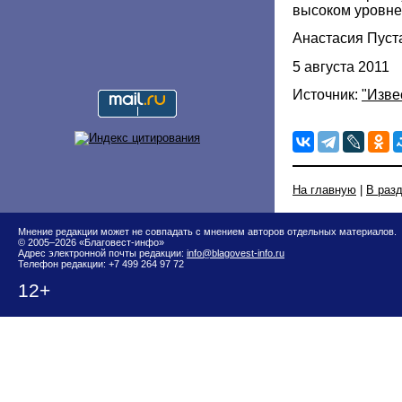
высоком уровне
Анастасия Пуст
5 августа 2011
Источник:
"Изве
На главную
|
В раз
Мнение редакции может не совпадать с мнением авторов отдельных материалов.
© 2005–2026 «Благовест-инфо»
Адрес электронной почты редакции:
info@blagovest-info.ru
Телефон редакции: +7 499 264 97 72
12+