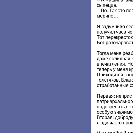
сыпецца.
-- Во. Так это 
мерине…
Я задумчиво сел
получил часа че
Тот перекресток
Бог разочарова
Тогда меня реа
даже солидная 
впечатления. Н
теперь у меня к
Приходится зан
толстяков. Благо
отработанные с
Первая: неприс
патриархальног
подозревать в 
особую значимо
Вторая: доброд
люди часто про