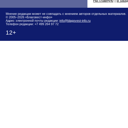
На главную
|
В раз
Мнение редакции может не совпадать с мнением авторов отдельных материалов.
© 2005–2026 «Благовест-инфо»
Адрес электронной почты редакции:
info@blagovest-info.ru
Телефон редакции: +7 499 264 97 72
12+