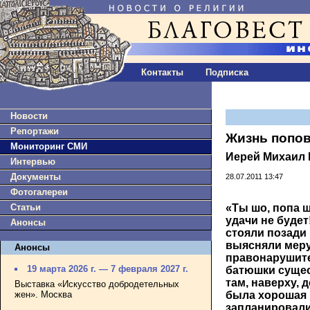
Контакты
Подписка
Новости
Репортажи
Жизнь попо
Мониторинг СМИ
Иерей Михаил
Интервью
Документы
28.07.2011 13:47
Фотогалереи
Статьи
«Ты шо, попа ш
удачи не будет
Анонсы
стояли позади
выясняли меру
Анонсы
правонарушител
19 марта 2026 г. — 7 февраля 2027 г.
батюшки сущес
там, наверху, 
Выставка «Искусство добродетельных
жен». Москва
была хорошая 
запланировали