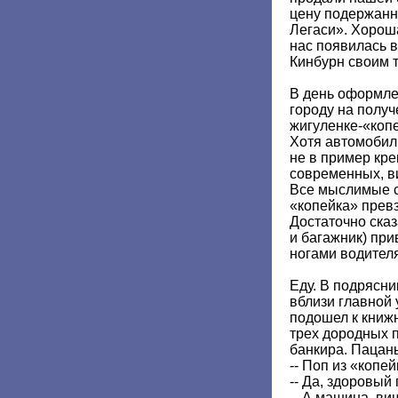
цену подержанн
Легаси». Хорош
нас появилась 
Кинбурн своим 
В день оформле
городу на получ
жигуленке-«копе
Хотя автомобил
не в пример кре
современных, в
Все мыслимые с
«копейка» прев
Достаточно сказ
и багажник) при
ногами водителя
Еду. В подрясни
вблизи главной
подошел к книж
трех дородных 
банкира. Пацан
-- Поп из «копе
-- Да, здоровый 
-- А машина, ви