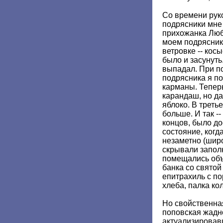
Со времени рук
подрясники мне
прихожанка Люб
моем подряснике
ветровке -- косы
было и засунуть
выпадал. При 
подрясника я п
карманы. Тепер
карандаш, но д
яблоко. В треть
больше. И так --
концов, было д
состояние, когд
незаметно (шир
скрывали запол
помещались объ
банка со святой
епитрахиль с по
хлеба, палка ко
Но свойственна
поповская жадно
актуализировав