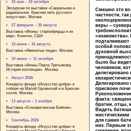
15 мая – 18 октября
Экскурсии по выставке «Сакральное и
Смешно это все
радикальное. Красная нить русского
частности, так
искусства». Москва
околоцерковна
27 февраля – 30 августа
веры -- суевер
требоисполнит
Выставка «Иконы: старообрядцы и их
«знакомства».
мир». Клинтон, США
подталкивают
10 июня – 16 августа
особой поповск
Выставка «Именитые люди». Москва
духовной высо
принадлежност
10 июня — 11 октября
было бы видеть
Выставка «Иконы Павла Третьякова.
человеком, ко
История коллекции». Москва
делегировано 
Август 2026
евхаристическ
Делегировано 
Концерты фонда «Искусство добра» в
присвоен поче
соборе на Малой Грузинской и в Брюсов-
холле. Москва
Рукоположение
факта: священн
13 августа – 1 ноября
братии, отцы, 
Выставка «Елизаветинская Библия».
Видеть батюше
Москва
мистическими 
для самих батю
Сентябрь 2026
них. Первым э
Концерты фонда «Искусство добра» в
смирении, втор
соборе на Малой Грузинской и Брюсов-