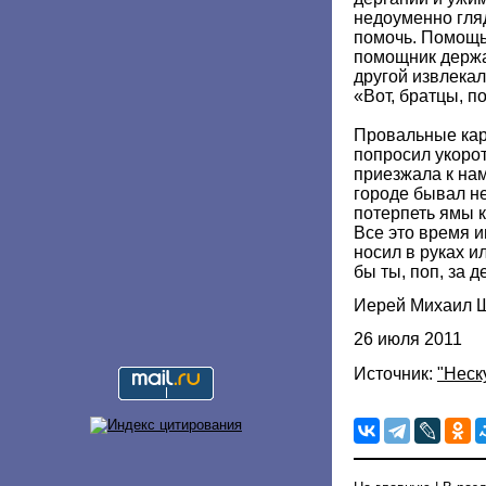
недоуменно гля
помочь. Помощь
помощник держа
другой извлекал
«Вот, братцы, 
Провальные кар
попросил укорот
приезжала к нам
городе бывал не
потерпеть ямы 
Все это время 
носил в руках и
бы ты, поп, за 
Иерей Михаил 
26 июля 2011
Источник:
"Неск