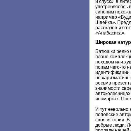
и спуск», в лит
употреблялось 
синоним похожд
например «Буди
Швейка». Предл
рассказов из го
«Анабасиса».
Широкая натур
Батюшки редко 
плане комплекц
походом или ху
попам чего-то н
идентификации 
не харизматичн
весьма презент
значимости свое
автоколесницах 
иномарках. Пос
И тут невольно 
поповские автом
своя история. В
добрые люди, Л
продали нашей 