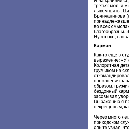
И на крайний сл
третья: мол, и 
лыком шиты. Ци
Брянчанинова (к
принадлежавшег
во всех смыслах
благообразны. З
Ну что же, слов
Карман
Как-то еще в ст
выражение: «У 
Колоритная дета
грузчиком на ск
откомандировал
пополнения зап
образом, грузч
бездонный карма
засовывал увор
Выражению я по
некрещеным, как
Через много лет
приходском слу
опыте узнал, чт