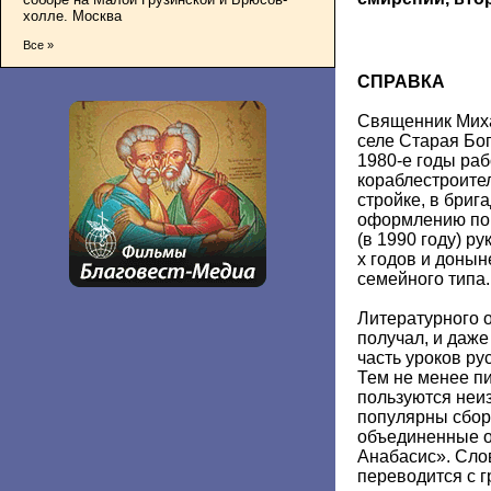
холле. Москва
Все »
СПРАВКА
Священник Ми
селе Старая Бо
1980-е годы ра
кораблестроител
стройке, в бриг
оформлению пом
(в 1990 году) р
х годов и донын
семейного типа.
Литературного 
получал, и даж
часть уроков ру
Тем не менее пи
пользуются неи
популярны сбор
объединенные 
Анабасис». Сло
переводится с г