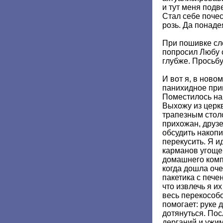
и тут меня подв
Стал себе поче
розь. Да понаде
При пошивке сл
попросил Любу 
глубже. Просьб
И вот я, в ново
панихидное при
Поместилось на 
Выхожу из церкв
трапезным стол
прихожан, друзе
обсудить накоп
перекусить. Я ид
карманов угоще
домашнего комп
когда дошла оче
пакетика с пече
что извлечь я и
весь перекособо
помогает: руке 
дотянуться. Пос
дерганий и ужи