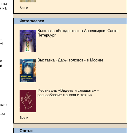
нным
Все »
н на
Фотогалереи
Выставка «Рождество» в Анненкирхе. Санкт-
Петербург
а
он
Выставка «Дары волхвов» в Москве
до
ой
Фестиваль «Видеть и слышать» –
разнообразие жанров и техник
екло
вои
Все »
Статьи