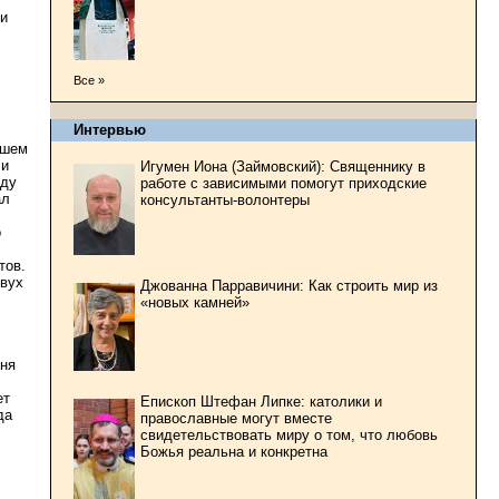
ии
Все »
Интервью
йшем
 и
Игумен Иона (Займовский): Священнику в
нду
работе с зависимыми помогут приходские
ал
консультанты-волонтеры
о
тов.
двух
Джованна Парравичини: Как строить мир из
«новых камней»
дня
ет
Епископ Штефан Липке: католики и
да
православные могут вместе
свидетельствовать миру о том, что любовь
Божья реальна и конкретна