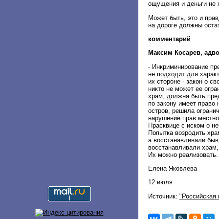
ощущения и деньги не 
Может быть, это и прав
на дороге должны оста
комментарий
Максим Косарев, адво
- Инкриминирование пр
не подходит для харак
их стороне - закон о с
никто не может ее огра
храм, должна быть пре
по закону имеет право
остров, решила огранич
нарушение прав местно
Прасквице с иском о н
Попытка возродить храм
а восстанавливали быв
восстанавливали храм, 
Их можно реализовать.
Елена Яковлева
12 июля
Источник:
"Российская 