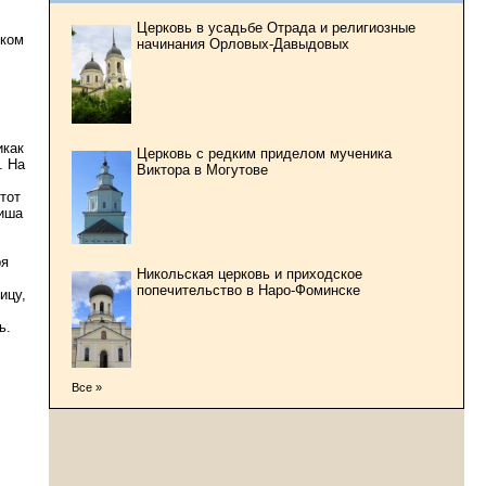
Церковь в усадьбе Отрада и религиозные
иком
начинания Орловых-Давыдовых
икак
Церковь с редким приделом мученика
. На
Виктора в Могутове
тот
ниша
ря
Никольская церковь и приходское
попечительство в Наро-Фоминске
ицу,
ь.
Все »