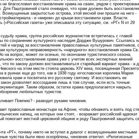
н не благословил восстановление храма на сваях, рядом с проектирова
. Для Паштровичей стало очевидно, что храм должен быть восстановле
. Возмущенные закрытостью острова, этой весной они прошли на него -
 стройматериала - и «миром» до крыши восстановили храм. Власти
ь («Российская газета» уже описывала эту ситуацию, см. «РГ» N от 29
судьбу храма, группа российских журналистов встретилась с главой
ы по сохранению культурного наследия Дордже Вушурович. Ссылаясь н
тей и наград за восстановление православных культурных памятников, 
ам культурную неправомерность «народного» восстановления храма Св.
о на вопрос, может ли осенью, по окончании туристического сезона,
льное» восстановление храма уже с учетом всех экспертных мнений
, что по закону должен востанавливаться старейший вариант храма - а 
Невского на этом месте стояла церковь ХIV века, посвященная Пресвят
а в руинах еще до того, как в 1938 году югославская королева Мария
овила храм и посвятила его русскому святому. И восстановить ее
 закон дозволяет воссоздание лишь в том случае, если есть точные
документация. Таким образом, остатки храма предполагается накрыть
 обозрение любопытных туристов.
вливает Помпею? - разводит руками чиновник.
ушает православные монастыри на Афоне, чтобы обнажить и взять под ст
языческих капищ, на которых они стоят, - возражает российский адвокат
ый помогает местной церковной общине и роду Паштровичей защитить с
нта «РГ», почему никто не вступил в диалог с возмущенными местными
зные чувства были явно оскорблены, чиновник ответил: «Религиозные