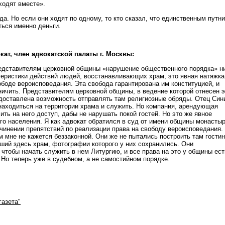
ходят вместе».
да. Но если они ходят по одному, то кто сказал, что единственным путн
ться именно деньги.
кат, член адвокатской палаты г. Москвы:
едставителям церковной общины «нарушение общественного порядка» н
теристики действий людей, восстанавливающих храм, это явная натяжка
вободе вероисповедания. Эта свобода гарантирована им конституцией, и
ничить. Представителям церковной общины, в ведение которой отнесен э
доставлена возможность отправлять там религиозные обряды. Отец Си
 находиться на территории храма и служить. Но компания, арендующая
ить на него доступ, дабы не нарушать покой гостей. Но это же явное
го населения. Я как адвокат обратился в суд от имени общины монасты
ечинении препятствий по реализации права на свободу вероисповедания.
 мне не кажется беззаконной. Они же не пытались построить там гостин
ший здесь храм, фотографии которого у них сохранились. Они
чтобы начать служить в нем Литургию, и все права на это у общины ест
 Но теперь уже в судебном, а не самостийном порядке.
газета"