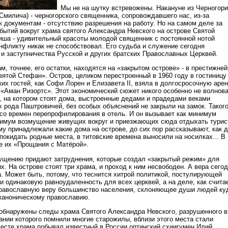
Мы не на шутку встревожены. Накануне из Черногор
Смилича) - черногорского священника, сопровождавшего нас, из-за
 документам - отсутствию разрешения на работу. Но на самом деле за
бытий вокруг храма святого Александра Невского на острове Святой
иша - удивительный красоты молодой священник с постоянной нотой
онфликту никак не способствовал. Его судьба и служение сегодня
и заступничества Русской и других братских Православных Церквей.
ам, точнее, его остатки, находятся на «закрытом острове» - в престижне
вятой Стефан». Остров, целиком перестроенный в 1960 году в гостиницу
их гостей, как Софи Лорен и Елизавета II, взяла в долгосросочную аре
 «Аман Ризортс». Этот экономический сюжет никого особенно не волнов
в, на котором стоят дома, выстроенные дедами и прадедами веками
х рода Паштровичей, без особых объяснений не закрыли на замок. Таког
 со времен перепрофилирования в отель. И он вызывает как минимум
симум возмущение живущих вокруг и приезжающих сюда отдыхать турис
му принадлежали какие дома на острове, до сих пор рассказывают, как 
покидать родные места, в титовские времена выносили на носилках... В
де их «Прощания с Матёрой».
ущению придают затруднения, которые создал «закрытый режим» для
. На острове стоят три храма, и проход к ним несвободен. А вера сего
ча. Может быть, потому, что теснится хитрой политикой, постулирующей
и одинаковую равноудаленность для всех церквей, а на деле, как счита
равославную веру большинство населения, склоняющее души людей ку
 каноническому православию.
 обнаружены следы храма Святого Александра Невского, разрушенного в
ании которого помнили многие старожилы, вблизи этого места стали
есте храма побывал известный в России оптинский схиигумен Илий,