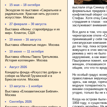
15 мая – 18 октября
выслали отца Синишу (
Экскурсии по выставке «Сакральное и
формальных придирок к
радикальное. Красная нить русского
конфликтный оборот со
искусства». Москва
Стефан. Хотя отец Син
страдания в глазах - к
27 февраля – 30 августа
заслуживают внимания 
Выставка «Иконы: старообрядцы и их
Все дело в том, что хр
мир». Клинтон, США
черногорском отеле «С
принимавший у себя так
10 июня – 16 августа
сингапурская компания
Выставка «Именитые люди». Москва
до тех пор, пока остро
живущего в этих места
10 июня — 11 октября
режима у него не было
Выставка «Иконы Павла Третьякова.
недоумение, а как мак
История коллекции». Москва
Паштровичи помнят, ко
женщин, отказавшихся 
Август 2026
общем, это что-то вро
Концерты фонда «Искусство добра» в
Но особый градус возм
соборе на Малой Грузинской и в
православных верующих
Брюсов-холле. Москва
здесь, как нигде, горя
модную толерантность 
13 августа – 1 ноября
веками сохраняющее п
Выставка «Елизаветинская Библия».
угодно, только бы не к
Москва
Когда на острове были
Сентябрь 2026
1959 году, о существов
служить молебны. На м
Концерты фонда «Искусство добра» в