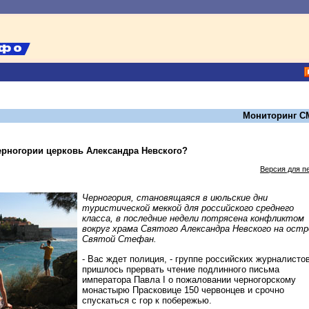
Мониторинг С
ерногории церковь Александра Невского?
Версия для п
Черногория, становящаяся в июльские дни
туристической меккой для российского среднего
класса, в последние недели потрясена конфликтом
вокруг храма Святого Александра Невского на остр
Святой Стефан.
- Вас ждет полиция, - группе российских журналисто
пришлось прервать чтение подлинного письма
императора Павла I о пожаловании черногорскому
монастырю Прасковице 150 червонцев и срочно
спускаться с гор к побережью.