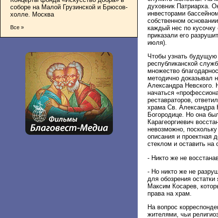
духовник Патриарха. О
соборе на Малой Грузинской и Брюсов-
инвесторами бассейном
холле. Москва
собственном основании
каждый нес по кусочку
Все »
приказали его разрушит
июля).
Чтобы узнать будущую 
республиканской служб
множество благодарнос
методично доказывал н
Александра Невского. Н
начаться «профессиона
реставраторов, ответил
храма Св. Александра 
Богородице. Но она был
Карагеоргиевич восстан
невозможно, поскольку
описания и проектная 
стеклом и оставить на
- Никто же не восстана
- Но никто же не разр
для обозрения остатки 
Максим Косарев, котор
права на храм.
На вопрос корреспонде
жителями, чьи религио