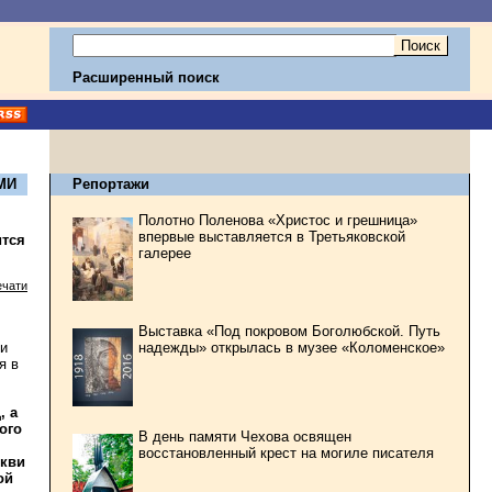
Расширенный поиск
МИ
Репортажи
Полотно Поленова «Христос и грешница»
впервые выставляется в Третьяковской
ится
галерее
ечати
Выставка «Под покровом Боголюбской. Путь
надежды» открылась в музее «Коломенское»
 и
я в
, а
ого
В день памяти Чехова освящен
восстановленный крест на могиле писателя
ркви
ой