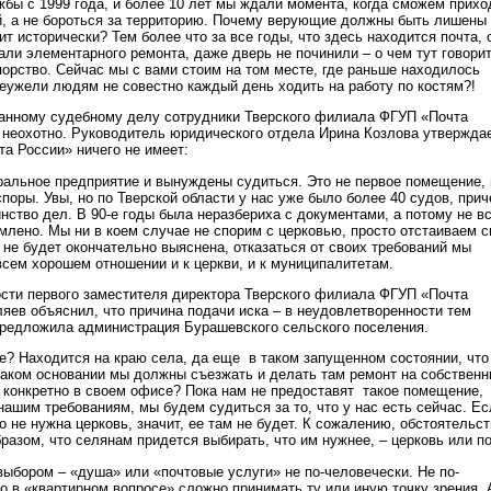
жбы с 1999 года, и более 10 лет мы ждали момента, когда сможем прихо
, а не бороться за территорию. Почему верующие должны быть лишены
ит исторически? Тем более что за все годы, что здесь находится почта, 
али элементарного ремонта, даже дверь не починили – о чем тут говори
порство. Сейчас мы с вами стоим на том месте, где раньше находилось
еужели людям не совестно каждый день ходить на работу по костям?!
анному судебному делу сотрудники Тверского филиала ФГУП «Почта
 неохотно. Руководитель юридического отдела Ирина Козлова утверждае
та России» ничего не имеет:
альное предприятие и вынуждены судиться. Это не первое помещение, 
споры. Увы, но по Тверской области у нас уже было более 40 судов, при
ство дел. В 90-е годы была неразбериха с документами, а потому не в
лено. Мы ни в коем случае не спорим с церковью, просто отстаиваем с
 не будет окончательно выяснена, отказаться от своих требований мы
всем хорошем отношении и к церкви, и к муниципалитетам.
ти первого заместителя директора Тверского филиала ФГУП «Почта
ев объяснил, что причина подачи иска – в неудовлетворенности тем
редложила администрация Бурашевского сельского поселения.
е? Находится на краю села, да еще в таком запущенном состоянии, что
каком основании мы должны съезжать и делать там ремонт на собствен
и конкретно в своем офисе? Пока нам не предоставят такое помещение,
нашим требованиям, мы будем судиться за то, что у нас есть сейчас. Ес
не нужна церковь, значит, ее там не будет. К сожалению, обстоятельст
азом, что селянам придется выбирать, что им нужнее, – церковь или по
ыбором – «душа» или «почтовые услуги» не по-человечески. Не по-
о в «квартирном вопросе» сложно принимать ту или иную точку зрения. 