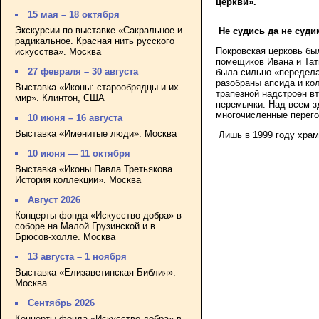
церкви».
15 мая – 18 октября
Экскурсии по выставке «Сакральное и
Не судись да не суд
радикальное. Красная нить русского
Покровская церковь бы
искусства». Москва
помещиков Ивана и Тат
27 февраля – 30 августа
была сильно «передела
разобраны апсида и ко
Выставка «Иконы: старообрядцы и их
трапезной надстроен в
мир». Клинтон, США
перемычки. Над всем з
многочисленные перего
10 июня – 16 августа
Выставка «Именитые люди». Москва
Лишь в 1999 году хра
10 июня — 11 октября
Выставка «Иконы Павла Третьякова.
История коллекции». Москва
Август 2026
Концерты фонда «Искусство добра» в
соборе на Малой Грузинской и в
Брюсов-холле. Москва
13 августа – 1 ноября
Выставка «Елизаветинская Библия».
Москва
Сентябрь 2026
Концерты фонда «Искусство добра» в