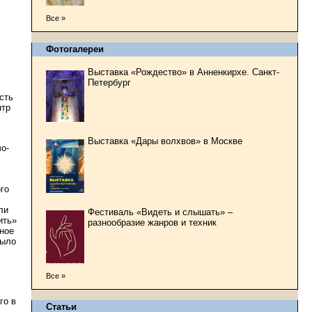
Все »
Фотогалереи
Выставка «Рождество» в Анненкирхе. Санкт-
Петербург
сть
нтр
,
Выставка «Дары волхвов» в Москве
о-
го
ли
Фестиваль «Видеть и слышать» –
ить»
разнообразие жанров и техник
ное
было
Все »
го в
Статьи