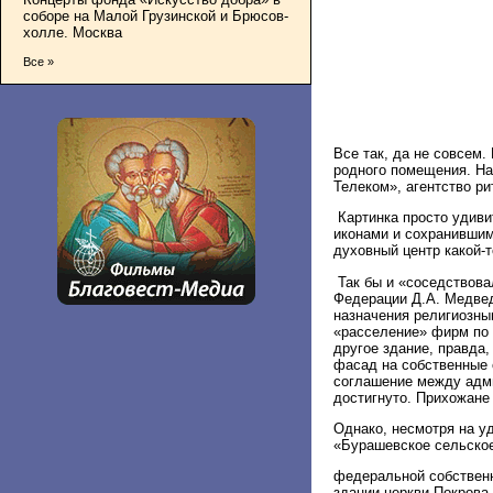
соборе на Малой Грузинской и Брюсов-
холле. Москва
Все »
Все так, да не совсем
родного помещения. На
Телеком», агентство р
Картинка просто удиви
иконами и сохранившими
духовный центр какой-т
Так бы и «соседствова
Федерации Д.А. Медве
назначения религиозны
«расселение» фирм по 
другое здание, правда
фасад на собственные 
соглашение между адм
достигнуто. Прихожане
Однако, несмотря на у
«Бурашевское сельское
федеральной собствен
здании церкви Покрова