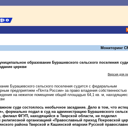
Мониторинг С
униципальное образование Бурашевского сельского поселения суд
 здание церкви
Версия для п
вание Бурашевского сельского поселения судится с федеральным
рным предприятием «Почта России» за право владения собственностью
ведения на нежилое помещение общей площадью 64,1 кв. м, находящиес
кви
ражном суде состоялось необычное заседание. Дело в том, что истец
и», формально подал в суд на администрацию Бурашевского сельск
е, филиал ФГУП, находящийся в Тверской области, не поделил
й религиозной организацией «Православный приход Покровской це
инского района Тверской и Кашинской епархии Русской православн