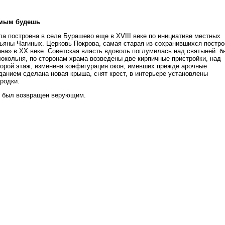
имым будешь
ла построена в селе Бурашево еще в XVIII веке по инициативе местных
ьяны Чагиных. Церковь Покрова, самая старая из сохранившихся постро
на» в XX веке. Советская власть вдоволь поглумилась над святыней: б
локольня, по сторонам храма возведены две кирпичные пристройки, над
торой этаж, изменена конфигурация окон, имевших прежде арочные
данием сделана новая крыша, снят крест, в интерьере установлены
родки.
м был возвращен верующим.