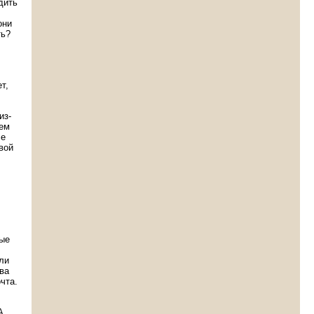
дить
они
ть?
т,
из-
чем
се
вой
ные
ли
ва
чта.
А