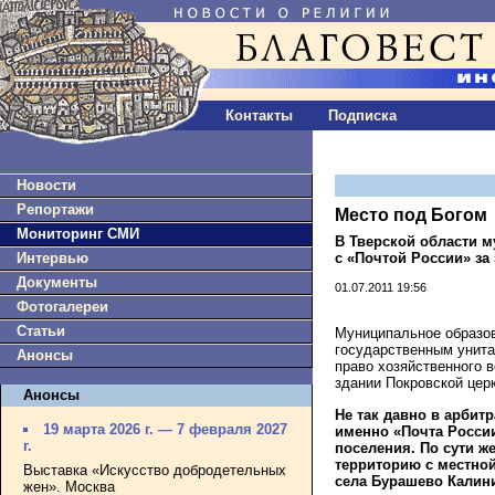
Контакты
Подписка
Новости
Репортажи
Место под Богом
Мониторинг СМИ
В Тверской области м
с «Почтой России» за
Интервью
Документы
01.07.2011 19:56
Фотогалереи
Статьи
Муниципальное образо
государственным унита
Анонсы
право хозяйственного 
здании Покровской цер
Анонсы
Не так давно в арбит
19 марта 2026 г. — 7 февраля 2027
именно «Почта Росси
г.
поселения. По сути ж
территорию с местно
Выставка «Искусство добродетельных
села Бурашево Калин
жен». Москва