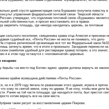
олько дней спустя администрация села Бурашево получила повестку в
консульт управления федеральной почтовой связи Тверской области
оссии» утверждал, что отделение почтовой связи «Бурашево» являетс
ьной собственностью, и просил восстановить его в правах.
да закрепить площадь, где некогда находилась церковь, за почтовым
ии сельского поселения, священника храма отца Алексея и прихожан н
одавая судебный иск, «Почта России» не могла не понимать, что дело
На стороне религиозной организации все тот же Федеральный закон №32
лишь затянуть время, что в итоге и произошло. Заседание перенесли на
 сезон (наиболее удобный для реставрации храма) потерян, а это значит,
во и в этом году останутся с «половинчатой» церковью.
ю кесарево
у борьбы «за место под Богом» едино: церкви должны вернуть ее закон
еенко крайне возмущена действиями «Почты России»:
я, но я в 1979 году бегала по развалинам этого здания, играла в прятки 
что хожу по святой земле, хожу по церкви. Я не хочу, чтобы мои дети б
ти. Ранее на той части площади, где находится почта, был престол свя
росто хотим вернуть все на свои места.
убреев также ратует за восстановление церкви Покрова: