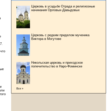
Церковь в усадьбе Отрада и религиозные
начинания Орловых-Давыдовых
я
Церковь с редким приделом мученика
е
Виктора в Могутове
7.
 что
Никольская церковь и приходское
попечительство в Наро-Фоминске
ные
и
Все »
ыли
того