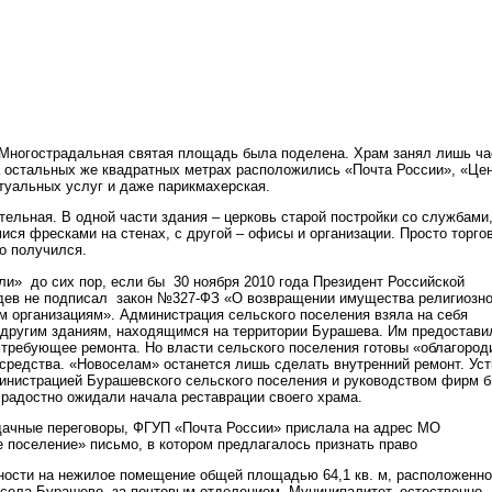
. Многострадальная святая площадь была поделена. Храм занял лишь ча
 остальных же квадратных метрах расположились «Почта России», «Це
итуальных услуг и даже парикмахерская.
тельная. В одной части здания – церковь старой постройки со службами
ся фресками на стенах, с другой – офисы и организации. Просто торгов
о получился.
ли» до сих пор, если бы 30 ноября 2010 года Президент Российской
дев не подписал закон №327-ФЗ «О возвращении имущества религиозно
м организациям». Администрация сельского поселения взяла на себя
другим зданиям, находящимся на территории Бурашева. Им предостави
, требующее ремонта. Но власти сельского поселения готовы «облагород
средства. «Новоселам» останется лишь сделать внутренний ремонт. Уст
инистрацией Бурашевского сельского поселения и руководством фирм 
 радостно ожидали начала реставрации своего храма.
дачные переговоры, ФГУП «Почта России» прислала на адрес МО
 поселение» письмо, в котором предлагалось признать право
ности на нежилое помещение общей площадью
64,1 кв. м
, расположенно
 села Бурашево, за почтовым отделением. Муниципалитет, естественно,