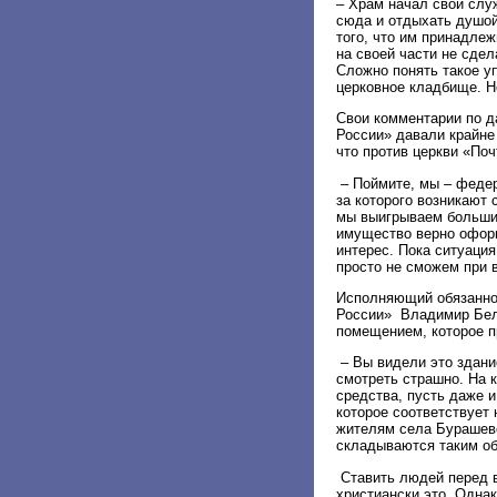
– Храм начал свои слу
сюда и отдыхать душой
того, что им принадлеж
на своей части не сдел
Сложно понять такое у
церковное кладбище. Н
Свои комментарии по д
России» давали крайне
что против церкви «Поч
– Поймите, мы – федер
за которого возникают 
мы выигрываем большин
имущество верно оформ
интерес. Пока ситуация
просто не сможем при 
Исполняющий обязаннос
России» Владимир Беля
помещением, которое п
– Вы видели это здани
смотреть страшно. На 
средства, пусть даже 
которое соответствует 
жителям села Бурашево 
складываются таким обр
Ставить людей перед в
христиански это. Однак