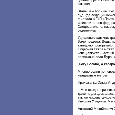
отказал.
Дальше – больше. Неск
суд, где ведущий юрис
филиала ФГУП «Почта Р
исключительно федерал
Следовательно, навсег
отделением.
Удивлению администрац
было предела. Ведь, п
заведомо проигрышно. 
Судебная тяжба может 
конец августа – летний
прихожане села Бураше
Богу Богово, а кесар
Мнение селян по повод
квадратные метры.
Прихожанка Ольга Андр
– Мне стыдно признатьс
даже не догадывалась, 
так же лишены духовнос
Николая Угодника. Мы п
Анатолий Михайлович З