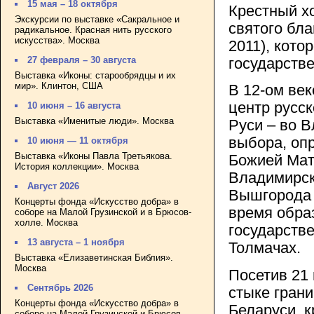
15 мая – 18 октября
Крестный х
Экскурсии по выставке «Сакральное и
святого бла
радикальное. Красная нить русского
искусства». Москва
2011), кото
27 февраля – 30 августа
государстве
Выставка «Иконы: старообрядцы и их
мир». Клинтон, США
В 12-ом ве
центр русск
10 июня – 16 августа
Выставка «Именитые люди». Москва
Руси – во 
выбора, оп
10 июня — 11 октября
Выставка «Иконы Павла Третьякова.
Божией Мат
История коллекции». Москва
Владимирск
Август 2026
Вышгорода 
Концерты фонда «Искусство добра» в
время образ
соборе на Малой Грузинской и в Брюсов-
холле. Москва
государстве
13 августа – 1 ноября
Толмачах.
Выставка «Елизаветинская Библия».
Москва
Посетив 21
Сентябрь 2026
стыке грани
Концерты фонда «Искусство добра» в
Беларуси, к
соборе на Малой Грузинской и Брюсов-