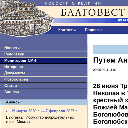
Контакты
Подписка
Новости
Репортажи
Путем Ан
Мониторинг СМИ
Интервью
29.06.2011 11:01
Документы
Фотогалереи
28 июня Тр
Статьи
Николая в
Анонсы
крестный 
Анонсы
Божией Ма
19 марта 2026 г. — 7 февраля 2027 г.
Боголюбов
Выставка «Искусство добродетельных
Боголюбск
жен». Москва