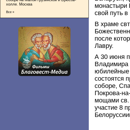
холле. Москва
монастыри 
свой путь в
Все »
В храме св
Божественн
после кото
Лавру.
А 30 июня п
Владимира 
юбилейные 
состоятся 
соборе, Сп
Покрова-на-
мощами св.
участие 8 п
Белоруссии