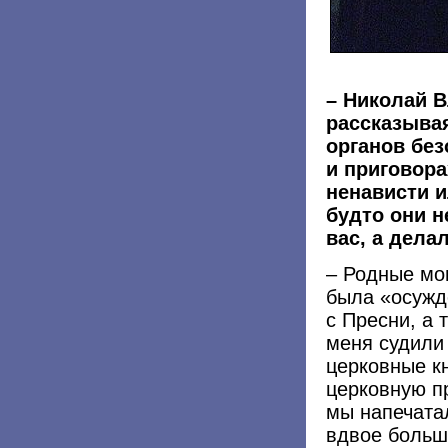
– Николай В
рассказывая
органов без
и приговора
ненависти и
будто они н
вас, а дела
– Родные мои
была «осужд
с Пресни, а 
меня судили 
церковные кн
церковную пр
мы напечатал
вдвое больше