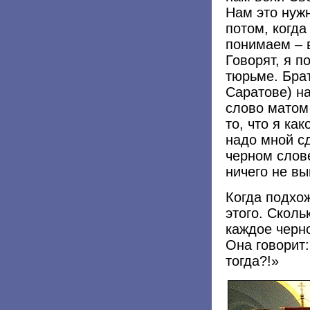
Нам это нужн
потом, когда
понимаем – 
Говорят, я п
тюрьме. Бра
Саратове) на
слово матом 
то, что я ка
надо мной с
черном слове
ничего не вы
Когда подхож
этого. Сколь
каждое черно
Она говорит:
тогда?!»