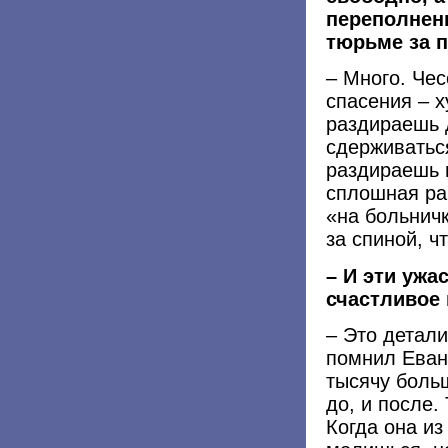
переполнен
тюрьме за п
– Много. Чес
спасения – х
раздираешь 
сдерживатьс
раздираешь в
сплошная ран
«на больничк
за спиной, ч
– И эти ужа
счастливое
– Это детали
помнил Еванг
тысячу боль
до, и после.
Когда она из