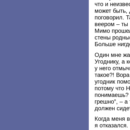
что и неизве
может быть, 
поговорил. Т
веером – ты 
Мимо прошел
стены родные
Больше нигд
Один мне жа
Угоднику, а 
у него отмы
такое?! Вора
угодник помо
потому что Н
понимаешь? 
грешно”, – а
должен сидет
Когда меня в
я отказался.