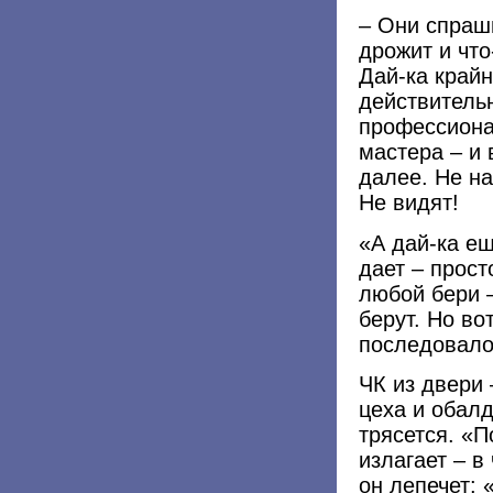
– Они спраши
дрожит и что
Дай-ка крайн
действительн
профессиона
мастера – и 
далее. Не на
Не видят!
«А дай-ка ещ
дает – прост
любой бери –
берут. Но во
последовало.
ЧК из двери 
цеха и обалд
трясется. «П
излагает – в
он лепечет: 