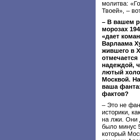
молитва: «Го
Твоей», – во
– В вашем р
морозах 194
«дает кома
Варлаама Х
жившего в
X
отмечается 
надеждой, ч
лютый холо
Москвой. На
ваша фанта
фактов?
– Это не фа
историки, ка
на лжи. Они 
было минус 5
который Мос