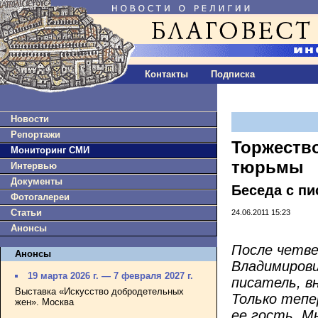
Контакты
Подписка
Новости
Репортажи
Торжество
Мониторинг СМИ
тюрьмы
Интервью
Документы
Беседа с п
Фотогалереи
Статьи
24.06.2011 15:23
Анонсы
После четве
Анонсы
Владимирови
19 марта 2026 г. — 7 февраля 2027 г.
писатель, в
Выставка «Искусство добродетельных
Только тепе
жен». Москва
ее гость. М