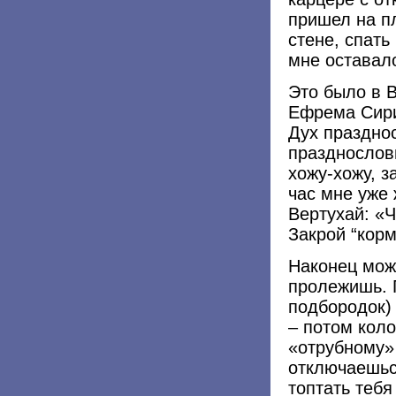
пришел на пл
стене, спать
мне оставало
Это было в В
Ефрема Сири
Дух праздно
празднослов
хожу-хожу, з
час мне уже 
Вертухай: «Ч
Закрой “корм
Наконец можн
пролежишь. 
подбородок) 
– потом коло
«отрубному» 
отключаешьс
топтать тебя