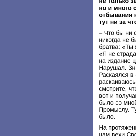
не только 
но и много 
отбывания 
тут ни за чт
– Что бы ни 
никогда не б
братва: «Ты 
«Я не страд
на издание ц
Нарушал. Зна
Раскаялся в
раскаиваюсь 
смотрите, чт
вот и получа
было со мно
Промыслу. Ту
было.
На протяжен
нам вехи Сво