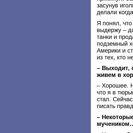
засунув игол
делали когда
Я понял, что
выдержу – д
танки и прод
подземный х
Америки и ст
из тех, кто 
– Выходит, 
живем в хо
– Хорошее. Н
что я в тюрь
стал. Сейчас
писать правд
– Некоторы
мучеником