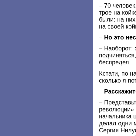
– 70 человек
трое на койк
были: на них
на своей кой
– Но это не
– Наоборот: 
подчиняться,
беспредел.
Кстати, по н
сколько я по
– Расскажит
– Представьт
революции» 
начальника 
делал одни 
Сергия Нилус