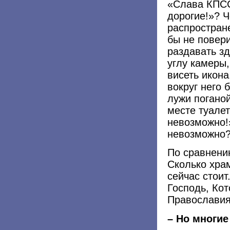
«Слава КПСС
дорогие!»? Ч
распростране
бы не повери
раздавать зд
углу камеры,
висеть икона
вокруг него 
лужи поганой
месте туалет
невозможно!»
невозможно? 
По сравнению
Сколько храм
сейчас стоит
Господь, Кот
Православия
– Но многи