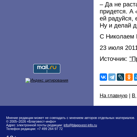
– Да не раст
придется. А 
ей радуйся, 
Ну и делай д
С Николаем 
23 июля 201
Источник:
"П
На главную
|
В
Мнение редакции может не совпадать с мнением авторов отдельных материалов.
© 2005–2026 «Благовест-инфо»
Адрес электронной почты редакции:
info@blagovest-info.ru
Телефон редакции: +7 499 264 97 72