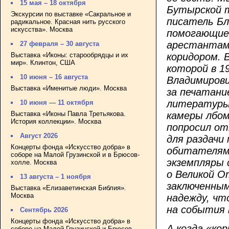
15 мая – 18 октября
Бутырской 
Экскурсии по выставке «Сакральное и
писатель Бло
радикальное. Красная нить русского
искусства». Москва
помогающие
арестантам,
27 февраля – 30 августа
Выставка «Иконы: старообрядцы и их
коридором. 
мир». Клинтон, США
которой в 1
10 июня – 16 августа
Владимирови
Выставка «Именитые люди». Москва
за печатани
литературы.
10 июня — 11 октября
Выставка «Иконы Павла Третьякова.
камеры лбом
История коллекции». Москва
попросил от
Август 2026
для раздачи
Концерты фонда «Искусство добра» в
обитателями
соборе на Малой Грузинской и в Брюсов-
экземпляры 
холле. Москва
о Великой О
13 августа – 1 ноября
заключенным
Выставка «Елизаветинская Библия».
Москва
надежду, чт
на события 
Сентябрь 2026
Концерты фонда «Искусство добра» в
А когда «ко
соборе на Малой Грузинской и Брюсов-