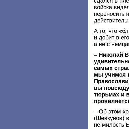
сдался в пл
войска видел
переносить н
действительн
А то, что «б
и добит в ег
а не с немца
– Николай 
удивительно
самых страш
мы учимся 
Православия
вы повсюду 
тюрьмах и в
проявляетс
– Об этом х
(Шевкунов) 
не милость Б