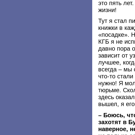
это пять лет
жизни!
Тут я стал п
книжки в каж
«посадке». 
КГБ я не исп
давно пора о
зависит от у
лучшее, ког
всегда – мы 
что-то стали
нужно! Я мо
тюрьме. Скол
здесь оказал
вышел, я его
– Боюсь, чт
захотят в Б
наверное, н