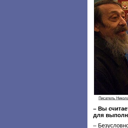
Писатель Никола
– Вы считае
для выполне
– Безусловно