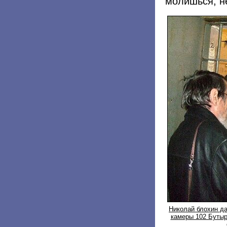
молишься, не
Николай блохин д
камеры 102 Бутыр