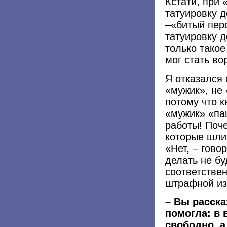
Кстати, при
татуировку д
–«битый пер
татуировку д
только такое
мог стать во
Я отказался 
«мужик», не 
потому что к
«мужик» «паш
работы! Поч
которые шли 
«Нет, – гово
делать не буд
соответствен
штрафной изо
– Вы расск
помогла: в
свободно, а