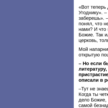
«Вот теперь
Угоднику». –
заберешь». –
понял, что н
нами? И что
Божие. Так и
церковь, тол
Мой напарни
открытую по
– Но если б
литературу,
пристрасти
описали в р
–Тут не знае
Когда ты чет
дело Божие, 
самой безна