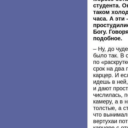
студента. О
таком холо
часа. А эти
простудили
Богу. Говор
подобное.
– Ну, до чуд
было так. В 
по «раскрутк
срок на два 
карцер. И ес
идешь в ней,
и дают прост
числилась, 
камеру, а в 
толстые, а с
что вынимали
вертухаи пот
карцере с о