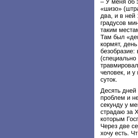
– У меня об 
«шизо» (штр
два, и в ней
градусов ми
таким места
Там был «де
кормят, день
безобразие: 
(специально
травмировали
человек, и у
суток.
Десять дней 
проблем и не
секунду у м
страдаю за Х
которым Гос
Через две с
хочу есть. Ч