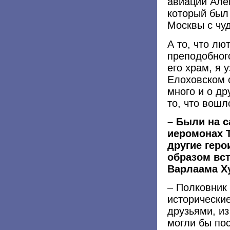
авиации Але
который был
Москвы с чу
А то, что л
преподобног
его храм, я 
Елоховском с
много и о др
то, что вошл
– Были на 
иеромонах Т
другие геро
образом вс
Варлаама Х
– Полковник 
исторические
друзьями, из
могли бы пос