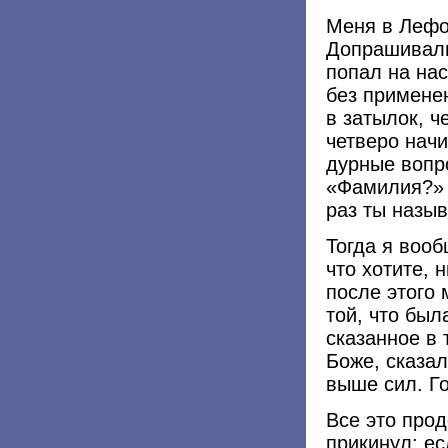
Меня в Лефор
Допрашивали
попал на на
без примене
в затылок, ч
четверо начи
дурные вопро
«Фамилия?» 
раз ты наз
Тогда я вооб
что хотите, 
после этого 
той, что был
сказанное в 
Боже, сказал
выше сил. Г
Все это про
прикинул: е