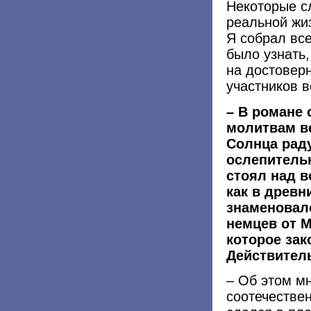
Некоторые сл
реальной жиз
Я собрал вс
было узнать,
на достовер
участников 
– В романе 
молитвам в
Солнца раду
ослепительн
стоял над в
как в древн
знаменовал
немцев от М
которое зак
Действител
– Об этом м
соотечестве