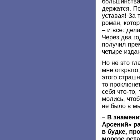
большинства 
держатся. По
уставая! За 
роман, котор
– и все: дел
Через два го
получил пре
четыре изда
Но не это гл
мне открыто,
этого страшн
то проклюне
себя что-то,
молись, чтоб
не было в м
– В знамени
Арсений» р
в будке, пр
морозе ост