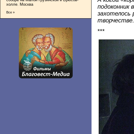
холле. Москва
подоконник 
захотелось 
Все »
творчестве
***