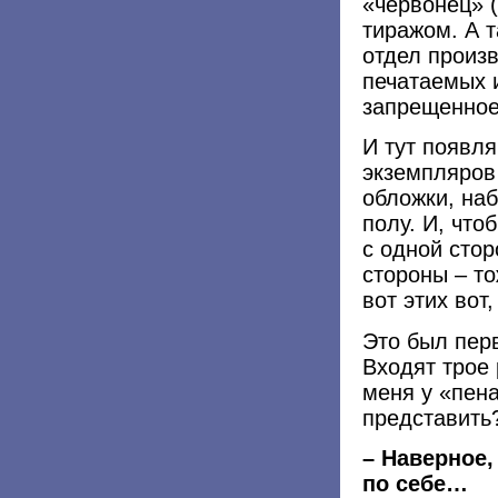
«червонец» (
тиражом. А т
отдел произ
печатаемых и
запрещенно
И тут появля
экземпляров 
обложки, наб
полу. И, что
с одной стор
стороны – то
вот этих вот
Это был перв
Входят трое 
меня у «пен
представить
– Наверное,
по себе…