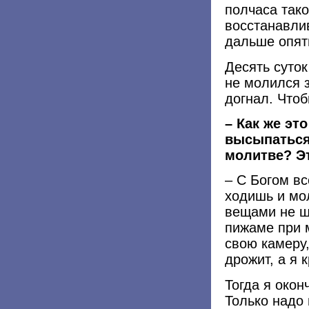
полчаса так
восстанавлив
дальше опят
Десять суток
не молился з
догнал. Чтоб
– Как же эт
высыпаться
молитве? Э
– С Богом вс
ходишь и мо
вещами не ш
пижаме при м
свою камеру
дрожит, а я 
Тогда я окон
Только надо 