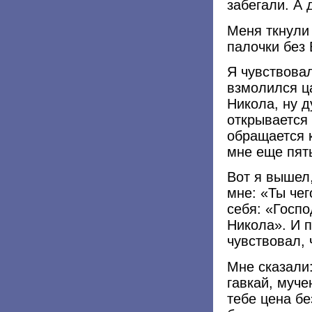
забегали. А 
Меня ткнули 
палочки без 
Я чувствовал
взмолился ц
Никола, ну д
открывается
обращается 
мне еще пять
Вот я вышел,
мне: «Ты чег
себя: «Госпо
Никола». И п
чувствовал, 
Мне сказали:
гавкай, муче
тебе цена бе