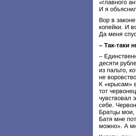
«главного ан
И я объяснил
Вор в законе
копейки. И в
Да меня спус
– Так-таки 
– Единствен
десяти рубле
из пальто, к
не воровство
К «крысам» в
тот червонец
чувствовал э
себе. Черво
Братцы мои,
Батя мне пот
можно». А мн