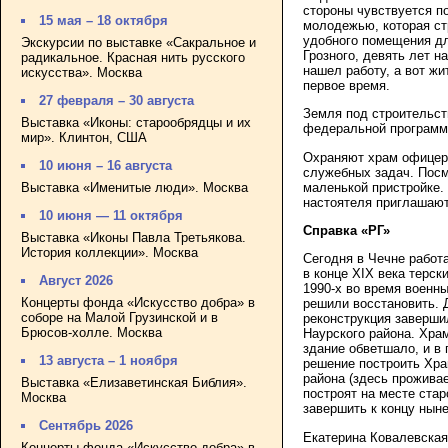
стороны чувствуется п
15 мая – 18 октября
молодежью, которая ст
удобного помещения дл
Экскурсии по выставке «Сакральное и
Грозного, девять лет н
радикальное. Красная нить русского
нашел работу, а вот жи
искусства». Москва
первое время.
27 февраля – 30 августа
Земля под строительст
Выставка «Иконы: старообрядцы и их
федеральной программы
мир». Клинтон, США
Охраняют храм офицер
10 июня – 16 августа
служебных задач. Посм
маленькой пристройке.
Выставка «Именитые люди». Москва
настоятеля приглашают
10 июня — 11 октября
Справка «РГ»
Выставка «Иконы Павла Третьякова.
История коллекции». Москва
Сегодня в Чечне работ
в конце XIX века терск
Август 2026
1990-х во время военн
Концерты фонда «Искусство добра» в
решили восстановить. Д
соборе на Малой Грузинской и в
реконструкция заверши
Брюсов-холле. Москва
Наурского района. Хра
здание обветшало, и в 
13 августа – 1 ноября
решение построить Хра
района (здесь прожива
Выставка «Елизаветинская Библия».
построят на месте стар
Москва
завершить к концу ныне
Сентябрь 2026
Екатерина Ковалевская
Концерты фонда «Искусство добра» в