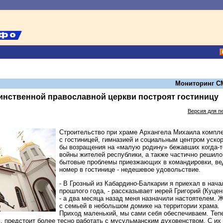
Мониторинг С
инственной православной церкви построят гостиницу
Версия для п
Строительство при храме Архангела Михаила компл
с гостиницей, гимназией и социальным центром уско
бы возращения на «малую родину» бежавших когда-т
войны жителей республики, а также частично решило
бытовые проблемы приезжающих в командировки, ве
номер в гостинице - недешевое удовольствие.
- В Грозный из Кабардино-Балкарии я приехал в нача
прошлого года, - рассказывает иерей Григорий (Куцен
- а два месяца назад меня назначили настоятелем. 
с семьей в небольшом домике на территории храма.
Приход маленький, мы сами себя обеспечиваем. Теп
м, предстоит более тесно работать с мусульманским духовенством. С их