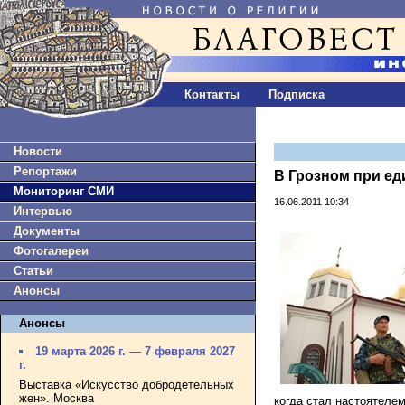
Контакты
Подписка
Новости
Репортажи
В Грозном при ед
Мониторинг СМИ
16.06.2011 10:34
Интервью
Документы
Фотогалереи
Статьи
Анонсы
Анонсы
19 марта 2026 г. — 7 февраля 2027
г.
Выставка «Искусство добродетельных
жен». Москва
когда стал настоятеле