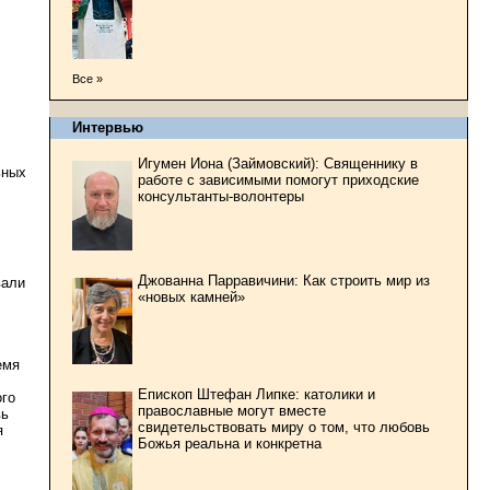
Все »
Интервью
Игумен Иона (Займовский): Священнику в
ьных
работе с зависимыми помогут приходские
консультанты-волонтеры
Джованна Парравичини: Как строить мир из
вали
«новых камней»
В
емя
Епископ Штефан Липке: католики и
ого
православные могут вместе
вь
свидетельствовать миру о том, что любовь
я
Божья реальна и конкретна