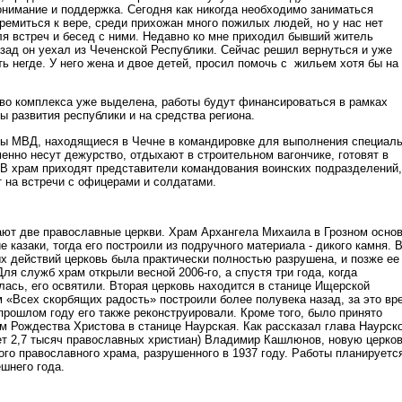
онимание и поддержка. Сегодня как никогда необходимо заниматься
ремиться к вере, среди прихожан много пожилых людей, но у нас нет
я встреч и бесед с ними. Недавно ко мне приходил бывший житель
азад он уехал из Чеченской Республики. Сейчас решил вернуться и уже
ть негде. У него жена и двое детей, просил помочь с жильем хотя бы на
во комплекса уже выделена, работы будут финансироваться в рамках
 развития республики и на средства региона.
ы МВД, находящиеся в Чечне в командировке для выполнения специал
енно несут дежурство, отдыхают в строительном вагончике, готовят в
 В храм приходят представители командования воинских подразделений,
 на встречи с офицерами и солдатами.
ают две православные церкви. Храм Архангела Михаила в Грозном осно
ие казаки, тогда его построили из подручного материала - дикого камня. 
ых действий церковь была практически полностью разрушена, и позже ее
ля служб храм открыли весной 2006-го, а спустя три года, когда
лась, его освятили. Вторая церковь находится в станице Ищерской
м «Всех скорбящих радость» построили более полувека назад, за это вр
прошлом году его также реконструировали. Кроме того, было принято
м Рождества Христова в станице Наурская. Как рассказал глава Наурск
ет 2,7 тысяч православных христиан) Владимир Кашлюнов, новую церко
ого православного храма, разрушенного в 1937 году. Работы планируетс
шнего года.