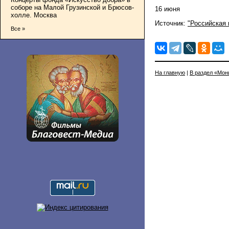
соборе на Малой Грузинской и Брюсов-
16 июня
холле. Москва
Источник:
"Российская 
Все »
На главную
|
В раздел «Мон