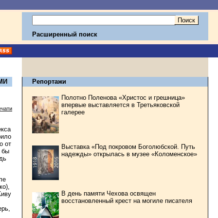
Расширенный поиск
МИ
Репортажи
Полотно Поленова «Христос и грешница»
впервые выставляется в Третьяковской
ечати
галерее
екса
рило
о от
Выставка «Под покровом Боголюбской. Путь
 бы
надежды» открылась в музее «Коломенское»
дь
ле
ко),
В день памяти Чехова освящен
Живу
восстановленный крест на могиле писателя
ерь,