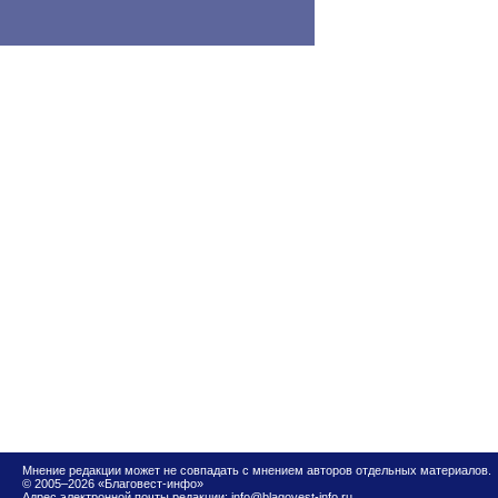
Мнение редакции может не совпадать с мнением авторов отдельных материалов.
© 2005–2026 «Благовест-инфо»
Адрес электронной почты редакции:
info@blagovest-info.ru