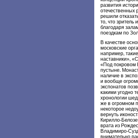
развития истори
отечественных р
решили отказать
то, что зритель
благодаря залам
поездкам по Зол
В качестве осн
московские орг
например, такие
наставники», «
«Под покровом 
пустыне. Монас
наличие в эксп
и вообще огром
экспонатов поз
какими угодно 
хронологии шед
же в огромном 
некоторое недо
вернуть иконост
Кирилло-Белозе
врата из Рождес
Владимиро-Сузд
внимательно рас