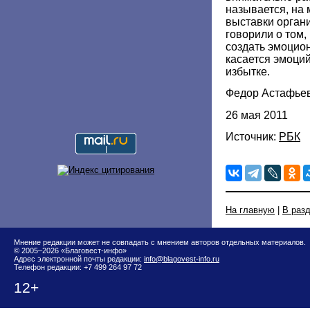
называется, на 
выставки орган
говорили о том,
создать эмоцио
касается эмоций
избытке.
Федор Астафье
26 мая 2011
Источник:
РБК
На главную
|
В раз
Мнение редакции может не совпадать с мнением авторов отдельных материалов.
© 2005–2026 «Благовест-инфо»
Адрес электронной почты редакции:
info@blagovest-info.ru
Телефон редакции: +7 499 264 97 72
12+