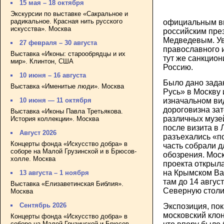
15 мая – 18 октября
Экскурсии по выставке «Сакральное и
радикальное. Красная нить русского
официальным в
искусства». Москва
российским пре
Медведевым. У
27 февраля – 30 августа
православного и
Выставка «Иконы: старообрядцы и их
тут же санкцион
мир». Клинтон, США
Россию.
10 июня – 16 августа
Было дано зада
Выставка «Именитые люди». Москва
Русь» в Москву 
изначальном ви
10 июня — 11 октября
дороговизна за
Выставка «Иконы Павла Третьякова.
различных музей
История коллекции». Москва
после визита в 
Август 2026
разъехались «п
Концерты фонда «Искусство добра» в
часть собрали д
соборе на Малой Грузинской и в Брюсов-
обозрения. Мос
холле. Москва
проекта открыла
на Крымском Ва
13 августа – 1 ноября
там до 14 авгус
Выставка «Елизаветинская Библия».
Северную столи
Москва
Сентябрь 2026
Экспозиция, пок
московский клон
Концерты фонда «Искусство добра» в
соборе на Малой Грузинской и Брюсов-