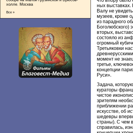
что впору было 
холле. Москва
ных выставках.
Валу не увидет
Все »
музеев, кроме о
из парадного о
Боголюбского) э
вторых, выстав
состояло из анф
огромный кубич
Третьяковки на
древнерусскими
момент не знаеш
третье, ключев
концепции пари
Руси».
Задача, которую
кураторы францу
чистое иконопи
зрителям необх
приближении ра
искусстве, об и
шедевры вперв
страны). С чем 
справилась, изн
концепции хрон