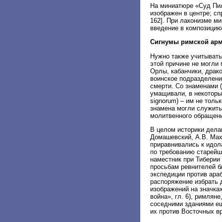
На миниатюре «Суд Пил
изображен в центре; сп
162]. При лаконизме м
введение в композицию
Сигнумы римской ар
Нужно также учитывать
этой причине не могли
Орлы, кабанчики, драко
воинское подразделени
смерти. Со знаменами 
умащивали, в некоторы
signorum) – им не толь
знамена могли служить
молитвенного обращени
В целом историки делаю
Домашевский, А.В. Мах
приравнивались к идол
по требованию старейши
наместник при Тиберии
просьбам ревнителей бл
экспедиции против ара
распоряжение избрать 
изображений на значка
война», гл. 6), римлян
соседними зданиями ещ
их против Восточных в