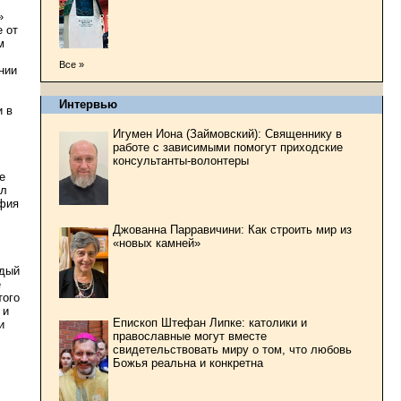
»
е от
м
Все »
нии
Интервью
и в
Игумен Иона (Займовский): Священнику в
работе с зависимыми помогут приходские
консультанты-волонтеры
е
ал
афия
Джованна Парравичини: Как строить мир из
.
«новых камней»
ждый
е
того
 и
Епископ Штефан Липке: католики и
и
православные могут вместе
свидетельствовать миру о том, что любовь
Божья реальна и конкретна