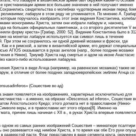
читать, что лабарум в византийской армии был окружен каким-то особым
се христианизации армии все большее значение в ней получают именно
 Сохранились свидетельства о молебнах чудотворным иконам перед бое
 реликвиями; лабарум в этом ряду не упоминается. По мнению А. Грабар
 которым поручалось изобразить этот знак видения Константина, колеба
ами монограммы Христа, затем они избрали лабарум и, наконец,
года на больших официальных памятниках, а со второго десятилетия V в
иняли форму креста» [Грабар, 2000: 52]. Видение Константина было в 31
даже на монетах лабарум используется как символ лишь в течение
. При этом не сохранилось ни одной древней мозаики и фрески, где
 Как и в римской, а затем в византийской армии, его держат специальны
исью AГIOS оказывается в руках ангелов (напр., более поздние мозаики
спения в Никее). Триумф Христа над смертью и адом на иконе Анастасис
без какого-либо использования лабарума.
ения Христа в виде Агнца (например, на равеннских мозаиках) также не
арум, в отличие от более поздних западноевропейских эмблем Агнца со
nsusadinferos» (Сошествие во ад)
а знамя появляется на изображениях, характерных исключительно для
истианства – а именно, на образах «Descensus ad inferos», Сошествие в
атом Апостольского Кредо; этого догмата нет в православном (Никео-
имволе веры, и в православии нет этого образа[8]. Именно на
мата, причем лишь начиная с XII в., в руках Христа впервые появляетс
в одном из самых ранних изображений Сошествия – миниатюре псалтири
сь оно развевается над нимбом Христа, в то время как обе Его руки опу
в разверстой пасти. Флаг представлен в виде сегмента круга, окруженн