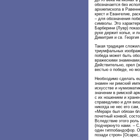
обозначается без испол
архиепископа в Равенне
крест и Евангелие, раск
– для обозначения поб
символы. Это характер
Барберини (Лувр) пока
руке держит копье, и л
Димитрия и св. Георгия
Такая традиция сложил
триумфальных изображе
победа может быть обо
вражескими знаменами, 
Действительно, орел (
вестью о победе, но мо
Необходимо сделать ещ
знамен ни римский импе
искусстве и нумизматик
значении в римской ар
с их ношением и хране
справедливо и для виз
никогда не нес его сам
«Мерарх был обязан бла
почетный конвой, сост
Вследствие этого роль
(подчеркнуто нами. – С
один гиппобандофор. О
позади строя» [Осарес, 