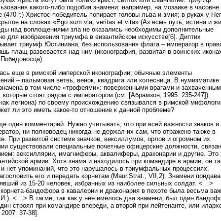
ьзования какого-либо подобия знамени: например, на мозаике в часовне
 (470 г.) Христос-победитель попирает головы льва и змия; в руках у Не
рытое на словах «Ego sum via, veritas et vita» (Аз есмь путь, истина и ж
еды над воплощениями зла не оказались необходимы дополнительные
но для изображения триумфа в византийском искусстве[6]. Диптих
зывает триумф Юстиниана, без использования флага – император в прав
ишь плащ развевается над ним (иконография, развитая в воинских иконах
 Победоносца).
ась еще в римской имперской иконографии; обычные элементы
ний – пальмовая ветвь, венок, квадрига или колесница. В нумизматике
значена в том числе «трофеями»: поверженными врагами и захваченны
которые стоят рядом с императором (см. [Абрамзон, 1995: 235-247]).
знак легиона) по своему происхождению связывался в римской мифологи
жет ли это иметь какое-то отношение к данной проблеме?
е один комментарий. Нужно учитывать, что при всей важности знаков и
ратор, ни полководец никогда не держал их сам, что отражено также в
е. При развитой системе значков, вексиллумов, орлов и огромном их
мии существовали специальные почетные офицерские должности, связа
нием: вексиллярии, имагниферы, аквалиферы, драконарии и другие. Это
антийской армии. Хотя знамя и находилось при командире в армии, он т
, и нет упоминаний, что это нарушалось в триумфальных процессиях.
гословить его и передать корнетам (Maur.Strat., VII,2). Знамени придав
оявший из 15-20 человек, избранных из наиболее сильных солдат. <…>
 корнета-бандофора в кавалерии и драконария в пехоте была весьма ва
.И.). <…> В тагме, так как у нее имелось два знамени, был один бандоф
дин строял при командире впереди, а второй при лейтенанте, или иларх
2007: 37-38].