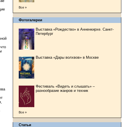
чае
Все »
щие
Фотогалереи
Выставка «Рождество» в Анненкирхе. Санкт-
Петербург
вной
 что
м
Выставка «Дары волхвов» в Москве
Фестиваль «Видеть и слышать» –
ева
разнообразие жанров и техник
ет
я,
в
Все »
Статьи