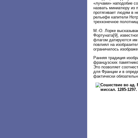
«лучами» наподобие со
назвать миниатюру из п
протягивает людям в н
рельефе капители Нотр-
трехконечное полотнищ
М.-О. Лорке высказыва
Фортуната[9], известно
флагом датируются им X
повлиял на изобразите
ограничилось изображе
Ранняя традиция изобр
французских памятников
Это позволяет соотнес
для Франции и в опреде
фактически обязательн