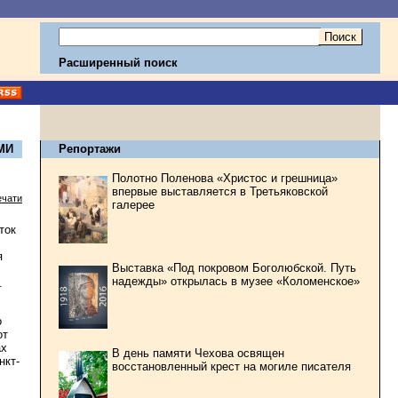
Расширенный поиск
МИ
Репортажи
Полотно Поленова «Христос и грешница»
впервые выставляется в Третьяковской
ечати
галерее
ток
я
Выставка «Под покровом Боголюбской. Путь
надежды» открылась в музее «Коломенское»
.
о
от
ах
В день памяти Чехова освящен
нкт-
восстановленный крест на могиле писателя