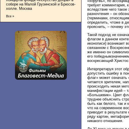
«хоругвь», по ассоциа
соборе на Малой Грузинской и Брюсов-
требует комментария, к
холле. Москва
вследствие чего такое
разночтения – он обозн
Все »
(терминами, относящим
определить, чтоже в д
прояснить, – почему эт
Такой подход не означа
флагом в данном конте
иконописи) возникает в
связанном с Воскресен
же именно он символиз
его победнымзначением
воскресающий Христос
Интерпретируя этот об
допустить ошибку в по
флаг» может означать 
читается зрителем, на
происходить некая мет
манифестации идей – та
«Большевик». Цвет фла
труднее объяснить стр
быть как белого, так и
что на современное вос
приводит в результате 
ряду картин, метафорич
никакого отношения.
До XI века на иконах в