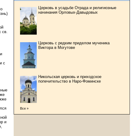
Церковь в усадьбе Отрада и религиозные
го
начинания Орловых-Давыдовых
изнь)
ой
 св.
Церковь с редким приделом мученика
Виктора в Могутове
ми
и с
Никольская церковь и приходское
попечительство в Наро-Фоминске
нные
 же
акже
ался
Все »
жной
ор и
е,