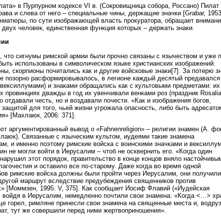
ата» в Пурпурном кодексе VI в. (Сокровищница собора, Россано) Пилат
рава и слева от него – специальные чины, держащие значки [Grabar, 1953
иниатюры, по сути изображающей власть прокуратора, обращает вниман
 двух человек, единственная функция которых – держать знаки.
мии
, что сигнумы римской армии были прочно связаны с язычеством и уже 
 быть использованы в символическом языке христианских изображений.
ны, скорпионы почитались как и другие войсковые знаки[7]. За потерю з
е позорно расформировывалось, в легионе каждый десятый предавался
(вексиллумами) и знаками обращались как с культовыми предметами: их
х провинциях дважды в год их увенчивали венками роз (праздник Rosali
ко отдавали честь, но и воздавали почести. «Как и изображения богов,
 защитой для того, чьей жизни угрожала опасность, либо быть адресато
я» [Махлаюк, 2006: 371].
т аргументированный вывод о «Fаhnenreligion» – религии знамен (А. фо
лаюк). Связанные с языческим культом, иудеями такие знамена
ам, и именно поэтому римские войска с воинскими значками и вексиллу
н не могли войти в Иерусалим – чтоб не осквернить его. «Когда один
 нарушил этот порядок, правительство в конце концов вняло настойчивы
агочестия и оставило все по-старому. Даже когда во время одной
бов римские войска должны были пройти через Иерусалим, они получили
другой маршрут вследствие предубеждения священников против
х» [Моммзен, 1995: V, 375]. Как сообщает Иосиф Флавий («Иудейская
е, войдя в Иерусалим, немедленно почтили свои знамена: «Когда <…> хр
е горел, римляне принесли свои знамена на священные места и, водру
рат, тут же совершили перед ними жертвоприношения».