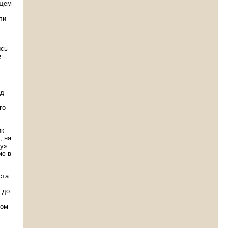
бщем
ли
ись
е
ед
го
ик
, на
ту»
ою в
ста
 до
том