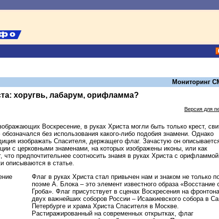
Мониторинг С
ста: хоругвь, лабарум, орифламма?
Версия для п
изображающих Воскресение, в руках Христа могли быть только крест, сви
 обозначался без использования какого-либо подобия знамени. Однако
диция изображать Спасителя, держащего флаг. Зачастую он описываетс
ации с церковными знаменами, на которых изображены иконы, или как
т, что предпочтительнее соотносить знамя в руках Христа с орифламмой
ки описываются в статье.
Флаг в руках Христа стал привычен нам и знаком не только п
поэме А. Блока – это элемент известного образа «Восстание 
Гроба». Флаг присутствует в сценах Воскресения на фронтон
двух важнейших соборов России – Исаакиевского собора в Са
Петербурге и храма Христа Спасителя в Москве.
Растиражированный на современных открытках, флаг