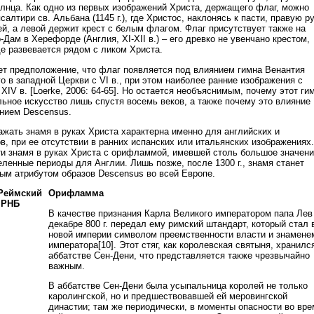
лнца. Как одно из первых изображений Христа, держащего флаг, можно
салтири св. Альбана (1145 г.), где Христос, наклонясь к пасти, правую р
ей, а левой держит крест с белым флагом. Флаг присутствует также на
Дам в Херефорде (Англия, XI-XII в.) – его древко не увенчано крестом,
е развевается рядом с ликом Христа.
ет предположение, что флаг появляется под влиянием гимна Венантия
го в западной Церкви с VI в., при этом наиболее ранние изображения с
IV в. [Loerke, 2006: 64-65]. Но остается необъяснимым, почему этот ги
льное искусство лишь спустя восемь веков, а также почему это влияние
нием Descensus.
ажать знамя в руках Христа характерна именно для английских и
, при ее отсутствии в ранних испанских или итальянских изображениях.
ти знамя в руках Христа с орифламмой, имевшей столь большое значен
ленные периоды для Англии. Лишь позже, после 1300 г., знамя станет
ым атрибутом образов Descensus во всей Европе.
Орифламма
В качестве признания Карла Великого императором папа Лев I
декабре 800 г. передал ему римский штандарт, который стал 
новой империи символом преемственности власти и знамене
императора[10]. Этот стяг, как королевская святыня, хранилс
аббатстве Сен-Дени, что представляется также чрезвычайно
важным.
В аббатстве Сен-Дени была усыпальница королей не только
каролингской, но и предшествовавшей ей меровингской
династии; там же периодически, в моменты опасности во вре