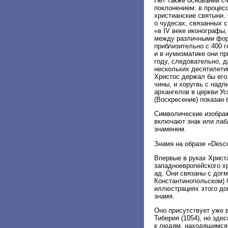
Нет также оснований с
поклонением: в процес
христианские святыни.
о чудесах, связанных с
«в IV веке иконографы,
между различными форм
приблизительно с 400 
и в нумизматике они пр
году, следовательно, 
нескольких десятилетий
Христос держал бы его.
чины, и хоругвь с надп
архангелов в церкви У
(Воскресение) показан 
Символические изображ
включают знак или лаб
знаменем.
Знамя на образе «Desce
Впервые в руках Христ
западноевропейского хр
ад. Они связаны с догм
Константинопольском) С
иллюстрациях этого дог
знамя.
Оно присутствует уже 
Тиберия (1054), но зде
к людям, находящимся 