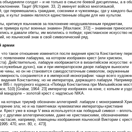
а объединяли солдат – и не только в смысле боевой дисциплины, а в о
поклонении. Тацит (История. 33, 2) именует войско многоязыкой,
, где перемешались граждане, союзники и чужеземцы, где у каждого бы
ера, и культ знамен являлся единственным общим для них культом.
ты, критикуя язычников за поклонение неодушевленным предметам,
ве примера культ военных знамен» [Махлаюк: 372] – знаменам приносил
ялись и давали обеты, им молились о победе; христианское искусство н
й, но языческий знак в свой символический ряд.
й армии
 что такое отношение изменится после видения креста Константину пер
 с появлением лабарума, на котором изображен крест (или хрисмон,
та). Действительно, лабарум изображается в византийском искусстве: е
(«служебные духи»), как и при императорском дворе лабарум выносили
е чины, но он не становится самодостаточным символом, окруженным
номерность сохраняется и в имперской иконографии: чаще всего художн
 видения Константину, но не императора, держащего лабарум. Например
е 885 г. пурпурного кодекса «Победа Константина при Мильвийском мос
race, 510) [Grabar, 1964: 23] император изображен на коне, с копьем и узд
ой мандорле – золотой крест с надписью NIKA.
 на которых триумф обозначен аллегорией: лабарум с монограммой Хри
ворение зла; но и на памятниках нумизматики императоры-христиане
. Крест уже в конце V века используется как победный символ – вплоть
ду с другими аллегорическими, даже не христианскими, обозначениями
настасия, например, помещены изображения языческой Виктории с крес
1995: 470, илл. 80, с. 473].