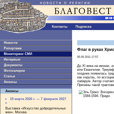
Контакты
Подписка
Новости
Репортажи
Флаг в руках Хри
Мониторинг СМИ
05.05.2011 17:57
Интервью
Документы
До XI века на иконах, 
или Евангелие. Триумф
Фотогалереи
позднее появилась тра
Статьи
как хоругвь, по ассоци
лабарум. Автор считае
Анонсы
Причины такой трактов
Анонсы
19 марта 2026 г. — 7 февраля 2027
г.
Выставка «Искусство добродетельных
жен». Москва