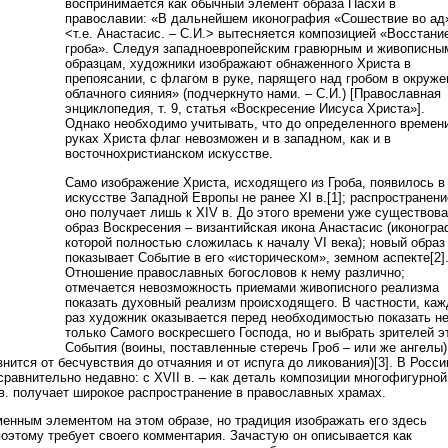
воспринимается как обычный элемент образа Пасхи в
православии: «В дальнейшем иконография «Сошествие во ад
<т.е. Анастасис. – С.И.> вытесняется композицией «Восстани
гроба». Следуя западноевропейским гравюрным и живописны
образцам, художники изображают обнаженного Христа в
препоясании, с флагом в руке, парящего над гробом в окруже
облачного сияния» (подчеркнуто нами. – С.И.) [Православная
энциклопедия, т. 9, статья «Воскресение Иисуса Христа»].
Однако необходимо учитывать, что до определенного времен
руках Христа флаг невозможен и в западном, как и в
восточнохристианском искусстве.
Само изображение Христа, исходящего из Гроба, появилось в
искусстве Западной Европы не ранее XI в.[1]; распространени
оно получает лишь к XIV в. До этого времени уже существов
образ Воскресения – византийская икона Анастасис (иконогр
которой полностью сложилась к началу VI века); новый образ
показывает Событие в его «историческом», земном аспекте[2]
Отношение православных богословов к нему различно;
отмечается невозможность приемами живописного реализма
показать духовный реализм происходящего. В частности, ка
раз художник оказывается перед необходимостью показать н
только Самого воскресшего Господа, но и выбрать зрителей э
События (воины, поставленные стеречь Гроб – или же ангелы)
знится от бесчувствия до отчаяния и от испуга до ликования)[3]. В Росси
сравнительно недавно: с XVII в. – как деталь композиции многофигурной
 в. получает широкое распространение в православных храмах.
менным элементом на этом образе, но традиция изображать его здесь
поэтому требует своего комментария. Зачастую он описывается как