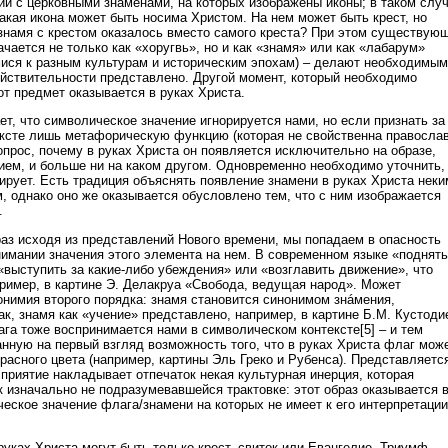
ции с церковными знаменами, на которых изображены иконы; в таком слу
акая икона может быть носима Христом. На нем может быть крест, но
 знамя с крестом оказалось вместо самого креста? При этом существую
ачается не только как «хоругвь», но и как «знамя» или как «лабарум»
ися к разным культурам и историческим эпохам) – делают необходимым
ействительности представлено. Другой момент, который необходимо
от предмет оказывается в руках Христа.
ет, что символическое значение игнорируется нами, но если признать за
ксте лишь метафорическую функцию (которая не свойственна правосла
опрос, почему в руках Христа он появляется исключительно на образе,
ием, и больше ни на каком другом. Одновременно необходимо уточнить,
ирует. Есть традиция объяснять появление знамени в руках Христа неки
, однако оно же оказывается обусловлено тем, что с ним изображается
.
раз исходя из представлений Нового времени, мы попадаем в опасность
нимании значения этого элемента на нем. В современном языке «поднять
«выступить за какие-либо убеждения» или «возглавить движение», что
пример, в картине Э. Делакруа «Свобода, ведущая народ». Может
онимия второго порядка: знамя становится синонимом знáмения,
к, знамя как «учение» представлено, например, в картине Б.М. Кустоди
га тоже воспринимается нами в символическом контексте[5] – и тем
анную на первый взгляд возможность того, что в руках Христа флаг мож
 красного цвета (например, картины Эль Греко и Рубенса). Представляетс
приятие накладывает отпечаток некая культурная инерция, которая
к изначально не подразумевавшейся трактовке: этот образ оказывается 
еское значение флага/знамени на которых не имеет к его интерпретации
 руках Христа могут быть только крест, свиток или Евангелие. Триумф