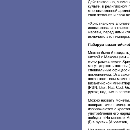
Действительно, знамен
культе, в религиозном 
многоплеменной армией
свои желания и своя в
«Христианские апологе
использовали в качест
жертвы, перед ними кл
включало этот имперски
Лабарум византийско
Можно было б ожидать,
битвой с Максенцием –
монограмма имени Хрис
могут держать ангелы 
специальные офицерски
поклонением. Эта зако
показывает сам момент
византийской миниатюр
(PBN, Bibl. Nat. Cod. G
руках; над ним в зелен
Можно назвать монеты,
попирает змея, олицет
изображаются с крестом
употребления его наря
победы. «На монетах А
(!) в руках» [Абрамзон, 