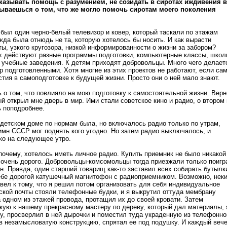
казывать помощь с разумением, не созидать в сиротах иждивения в
мываешься о том, что же могло помочь сиротам моего поколения
был один черно-белый телевизор и ковер, который таскали по этажам
жда была отнюдь не та, которую хотелось бы носить. И как вырасти
ы, узкого кругозора, низкой информированности о жизни за забором?
х действуют разные программы подготовки, компьютерные классы, шко
 учебные заведения. К детям приходят добровольцы. Много чего делает
р подготовленными. Хотя многие из этих проектов не работают, если са
тия в самоподготовке к будущей жизни. Просто они о ней мало знают.
 о том, что повлияло на мою подготовку к самостоятельной жизни. Верн
й открыл мне дверь в мир. Ими стали советское кино и радио, о втором
ь поподробнее.
 детском доме по нормам была, но включалось радио только по утрам,
Гимн СССР мог поднять кого угодно. Но затем радио выключалось, и
ко на следующее утро.
почему, хотелось иметь личное радио. Купить приемник не было никакой
 очень дорого. Добровольцы-комсомольцы тогда приезжали только поигр
н. Правда, один старший товарищ как-то заставил всех собирать бутылк
себе дорогой катушечный магнитофон с радиоприемником. Возможно, нек
вел к тому, что я решил потом организовать для себя индивидуальное
ской почты стояли телефонные будки, и я выкрутил оттуда мембрану
 одном из этажей провода, протащил их до своей кровати. Затем
кую к нашему прекрасному мастеру по дереву, который дал материалы, 
ку, просверлил в ней дырочки и поместил туда украденную из телефонно
в незамысловатую конструкцию, спрятал ее под подушку. И каждый веч