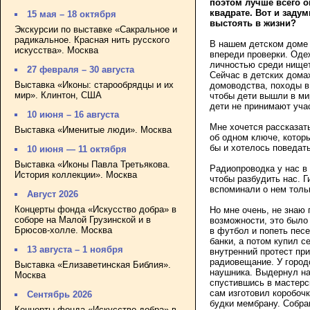
поэтом лучше всего о
квадрате. Вот и заду
15 мая – 18 октября
выстоять в жизни?
Экскурсии по выставке «Сакральное и
радикальное. Красная нить русского
В нашем детском доме 
искусства». Москва
впереди проверки. Оде
личностью среди нищет
27 февраля – 30 августа
Сейчас в детских дома
Выставка «Иконы: старообрядцы и их
домоводства, походы в
мир». Клинтон, США
чтобы дети вышли в ми
дети не принимают учас
10 июня – 16 августа
Мне хочется рассказать
Выставка «Именитые люди». Москва
об одном ключе, которы
бы и хотелось поведат
10 июня — 11 октября
Выставка «Иконы Павла Третьякова.
Радиопроводка у нас в
История коллекции». Москва
чтобы разбудить нас. 
вспоминали о нем толь
Август 2026
Концерты фонда «Искусство добра» в
Но мне очень, не знаю 
соборе на Малой Грузинской и в
возможности, это было
Брюсов-холле. Москва
в футбол и попеть песе
банки, а потом купил 
13 августа – 1 ноября
внутренний протест при
радиовещание. У город
Выставка «Елизаветинская Библия».
наушника. Выдернул на
Москва
спустившись в мастерс
сам изготовил коробоч
Сентябрь 2026
будки мембрану. Собра
Концерты фонда «Искусство добра» в