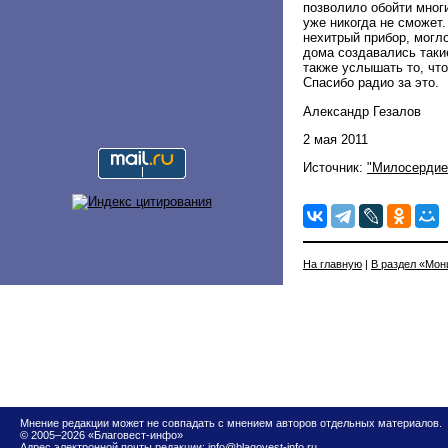
позволило обойти многи
уже никогда не сможет
нехитрый прибор, могл
дома создавались такие
также услышать то, чт
Спасибо радио за это.
Александр Гезалов
2 мая 2011
Источник:
"Милосердие
На главную
|
В раздел «Мон
Мнение редакции может не совпадать с мнением авторов отдельных материалов.
© 2005–2026 «Благовест-инфо»
Адрес электронной почты редакции:
info@blagovest-info.ru