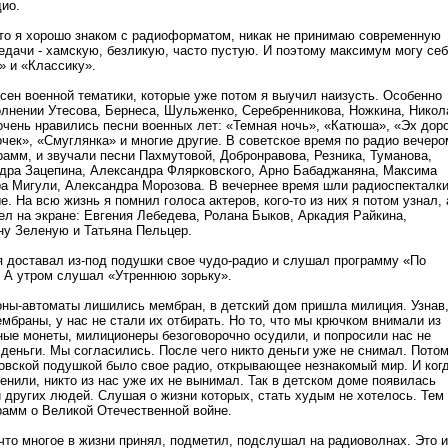
ио.
 что я хорошо знаком с радиоформатом, никак не принимаю современную
едачи - хамскую, безликую, часто пустую. И поэтому максимум могу се
» и «Классику».
есен военной тематики, которые уже потом я выучил наизусть. Особенно
олнении Утесова, Бернеса, Шульженко, Серебренникова, Ножкина, Никол
очень нравились песни военных лет: «Темная ночь», «Катюша», «Эх доро
чек», «Смуглянка» и многие другие. В советское время по радио вечеро
рамм, и звучали песни Пахмутовой, Добронравова, Резника, Туманова,
дра Зацепина, Александра Флярковского, Арно Бабаджаняна, Максима
а Мигули, Александра Морозова. В вечернее время шли радиоспекталки
. На всю жизнь я помнил голоса актеров, кого-то из них я потом узнал, 
дел на экране: Евгения Лебедева, Ролана Быков, Аркадия Райкина,
ну Зеленую и Татьяна Пельцер.
 я доставал из-под подушки свое чудо-радио и слушал программу «По
 А утром слушал «Утреннюю зорьку».
оны-автоматы лишились мембран, в детский дом пришла милиция. Узнав
мбраны, у нас не стали их отбирать. Но то, что мы крючком внимали из
ые монеты, милиционеры безоговорочно осудили, и попросили нас не
 деньги. Мы согласились. После чего никто деньги уже не снимал. Пото
овской подушкой было свое радио, открывающее незнакомый мир. И ког
енили, никто из нас уже их не вынимал. Так в детском доме появилась
 других людей. Слушая о жизни которых, стать худым не хотелось. Тем
рамм о Великой Отечественной войне.
что многое в жизни принял, подметил, подслушал на радиоволнах. Это и