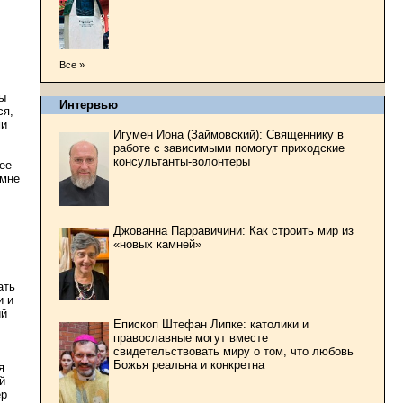
Все »
лы
Интервью
ся,
ми
Игумен Иона (Займовский): Священнику в
работе с зависимыми помогут приходские
консультанты-волонтеры
ее
 мне
Джованна Парравичини: Как строить мир из
«новых камней»
ать
и и
ий
Епископ Штефан Липке: католики и
православные могут вместе
свидетельствовать миру о том, что любовь
Божья реальна и конкретна
я
й
ер