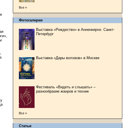
Все »
бе
Фотогалереи
Выставка «Рождество» в Анненкирхе. Санкт-
ая
Петербург
ги»,
м
,
а
Выставка «Дары волхвов» в Москве
Фестиваль «Видеть и слышать» –
,
разнообразие жанров и техник
му
да
Все »
Статьи