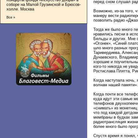
перед сном слушал рад
соборе на Малой Грузинской и Брюсов-
холле. Москва
Возможно, из-за того,
манеру вести радиопер
Все »
позволить радио «Джаз
Тогда же было много п
нравились песни в исп
Бельды и других. Мне 
«Огонек», «Синий плато
шло много разных прог
Таривердиева, Алексан
Дунаевского, Владимир
хорошие и поучительные
кого-то никогда не уви
Ростислава Плятта, Ри
Когда наступала ночь,
волнам нашей памяти».
Когда почти все телеф
куда идут эти самые ме
телефонов двухкопеечн
«снимать» из монетниц
что под каждой детдом
мембраны в будках зам
радиотрансляция жизни
более много было прог
Спустя время я понял, 