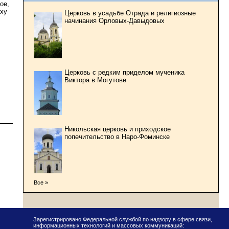
ое,
уху
Церковь в усадьбе Отрада и религиозные
начинания Орловых-Давыдовых
Церковь с редким приделом мученика
Виктора в Могутове
Никольская церковь и приходское
попечительство в Наро-Фоминске
Все »
Зарегистрировано Федеральной службой по надзору в сфере связи,
информационных технологий и массовых коммуникаций: