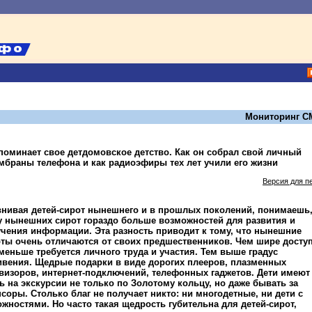
Мониторинг С
поминает свое детдомовское детство. Как он собрал свой личный
мбраны телефона и как радиоэфиры тех лет учили его жизни
Версия для п
нивая детей-сирот нынешнего и в прошлых поколений, понимаешь
у нынешних сирот гораздо больше возможностей для развития и
чения информации. Эта разность приводит к тому, что нынешние
ты очень отличаются от своих предшественников. Чем шире доступ
меньше требуется личного труда и участия. Тем выше градус
вения. Щедрые подарки в виде дорогих плееров, плазменных
визоров, интернет-подключений, телефонных гаджетов. Дети имеют
 на экскурсии не только по Золотому кольцу, но даже бывать за
оры. Столько благ не получает никто: ни многодетные, ни дети с
ностями. Но часто такая щедрость губительна для детей-сирот,