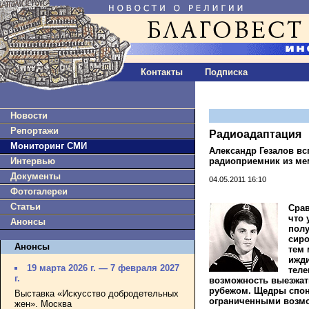
Контакты
Подписка
Новости
Репортажи
Радиоадаптация
Мониторинг СМИ
Александр Гезалов вс
радиоприемник из ме
Интервью
Документы
04.05.2011 16:10
Фотогалереи
Статьи
Срав
что 
Анонсы
полу
сиро
Анонсы
тем 
ижди
19 марта 2026 г. — 7 февраля 2027
теле
г.
возможность выезжать
рубежом. Щедры спонс
Выставка «Искусство добродетельных
ограниченными возмож
жен». Москва