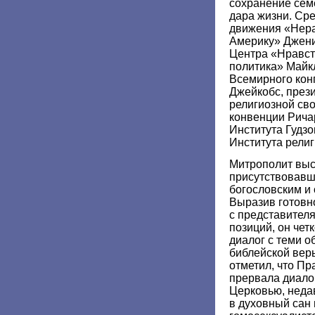
сохранение сем
дара жизни. Сре
движения «Нер
Америку» Джени
Центра «Нравст
политика» Майк
Всемирного кон
Джейкобс, прези
религиозной св
конвенции Рича
Института Гудз
Института религ
Митрополит выс
присутствовавш
богословским и
Выразив готовн
с представителя
позиций, он чет
диалог с теми 
библейской вер
отметил, что П
прервала диало
Церковью, неда
в духовный сан