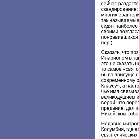
сейчас раздастс
скандирование: 
многих евангел
так называемые
сидят наиболее
своими возгла
понравившихся 
пер.)
Сказать, что по
Иларионом в так
это не сказать 
то самое «свято
было присуще св
современному 
Клаусу», а наст
чье имя связыв
великодушием и
верой, что порев
предание, дал 
Никейском собо
Недавно митроп
Колумбия, где в
евангелических