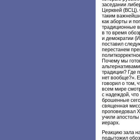
заседании либе
Церквей (ВСЦ).
таким важнейш
как аборты и по
традиционные вз
в то время обоз
и демократии (
поставил следу
перестанем пре
политкорректно
Почему мы гото
альтернативами
традиции? Где п
нет вообще?». 
говорил о том, 
всем мире смот
с надеждой, что
брошенные сего
священная мисси
проповедовал Хр
учили апостолы
иерарх.
Реакцию зала н
подытожил обоз