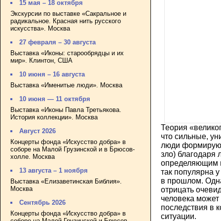
15 мая – 18 октября
Экскурсии по выставке «Сакральное и
радикальное. Красная нить русского
искусства». Москва
27 февраля – 30 августа
Выставка «Иконы: старообрядцы и их
мир». Клинтон, США
10 июня – 16 августа
Выставка «Именитые люди». Москва
10 июня — 11 октября
Выставка «Иконы Павла Третьякова.
История коллекции». Москва
Теория «велико
Август 2026
что сильные, у
Концерты фонда «Искусство добра» в
люди формируют
соборе на Малой Грузинской и в Брюсов-
зло) благодаря 
холле. Москва
определяющим и
13 августа – 1 ноября
так популярна у
в прошлом. Одна
Выставка «Елизаветинская Библия».
Москва
отрицать очевид
человека может
Сентябрь 2026
последствия в к
Концерты фонда «Искусство добра» в
ситуации.
соборе на Малой Грузинской и Брюсов-