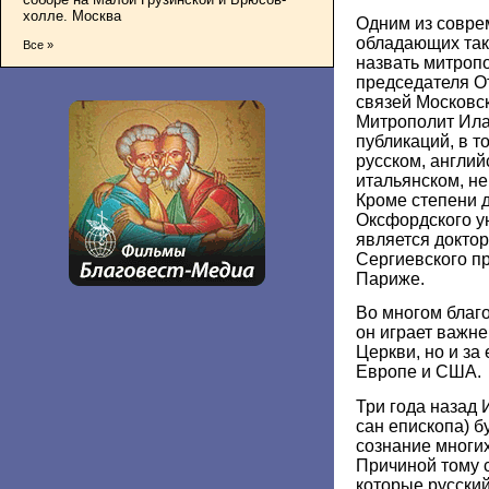
холле. Москва
Одним из совре
обладающих так
Все »
назвать митроп
председателя О
связей Московск
Митрополит Ила
публикаций, в т
русском, англий
итальянском, н
Кроме степени 
Оксфордского у
является докто
Сергиевского пр
Париже.
Во многом благ
он играет важне
Церкви, но и за
Европе и США.
Три года назад 
сан епископа) б
сознание многих
Причиной тому 
которые русский