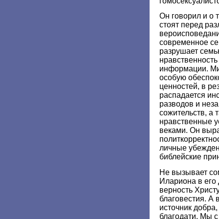
гомосексуалист
Он говорил и о 
стоят перед ра
вероисповедания
современное се
разрушает семью
нравственность
информации. М
особую обеспок
ценностей, в ре
распадается инс
разводов и нез
сожительств, а
нравственные у
веками. Он выра
политкорректно
личные убежден
библейские при
Не вызывает со
Илариона в его
верность Христу
благовестия. А 
источник добра,
благодати. Мы 