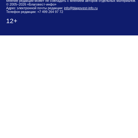
Мнение редакции может не совпадать с мнением авторов отдельных материалов.
© 2005–2026 «Благовест-инфо»
Адрес электронной почты редакции:
info@blagovest-info.ru
Телефон редакции: +7 499 264 97 72
12+