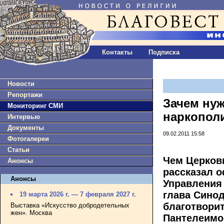
Контакты
Подписка
Новости
Репортажи
Зачем ну
Мониторинг СМИ
наркопол
Интервью
Документы
09.02.2011 15:58
Фотогалереи
Статьи
Чем Церков
Анонсы
рассказал 
Анонсы
Управления
глава Синод
19 марта 2026 г. — 7 февраля 2027 г.
благотвори
Выставка «Искусство добродетельных
жен». Москва
Пантелеимон