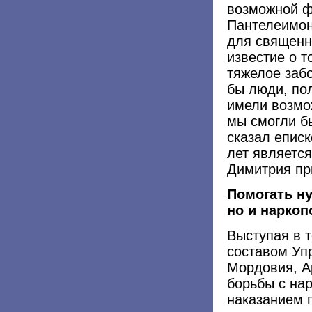
возможной ф
Пантелеимон
для священн
известие о т
тяжелое забо
бы люди, по
имели возмо
мы смогли б
сказал епис
лет являетс
Димитрия пр
Помогать ну
но и нарко
Выступая в т
составом Уп
Мордовия, А
борьбы с нар
наказанием 