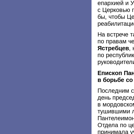
епархией и 
с Церковью 
бы, чтобы Ц
реабилитаци
На встрече 
по правам ч
Ястребцев
,
по республи
руководител
Епископ Па
в борьбе со
Последним с
день предсе
в мордовско
тушившими л
Пантелеимон 
Отдела по ц
принимала у