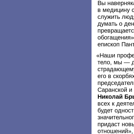
Вы наверняка
в медицину 
служить людя
думать о ден
превращается
обогащения»
епископ Пан
«
Наши профес
тело, мы — 
страдающему
его в скорбя
председател
Саранской и
Николай Бр
всех к деяте
будет однос
значительног
придаст нов
отношений»,