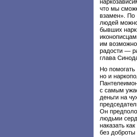
наркозависи
что мы смож
взамен». По
людей можно 
бывших нарк
иконописцам
им возможнос
радости — р
глава Синод
Но помогать
но и наркоп
Пантелеимон
с самым ужас
деньги на чу
председател
Он предполо
людьми серд
наказать как
без доброты