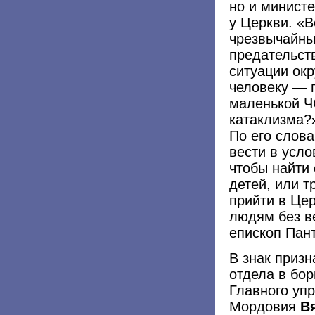
но и минист
у Церкви.
«
В
чрезвычайные
предательст
ситуации окр
человеку — п
маленькой Ч
катаклизма?
По его слова
вести в усло
чтобы найти
детей, или т
прийти в Цер
людям без в
епископ Пан
В знак призн
отдела в бор
Главного уп
Мордовия
В