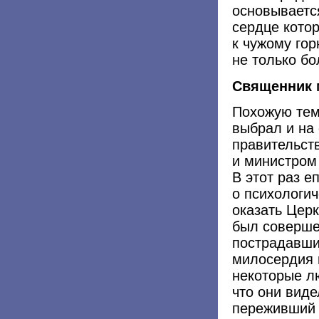
основываетс
сердце кото
к чужому го
не только бо
Священник 
Похожую тем
выбрал и на
правительст
и министром
В этот раз е
о психологи
оказать Цер
был соверше
пострадавши
милосердия 
некоторые л
что они виде
переживший 