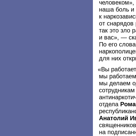
человеком»,
наша боль и
к наркозавис
от снарядов 
так это зло 
и вас», — с
По его слова
наркополице
для них откр
«
Вы работает
мы работаем
мы делаем о
сотрудникам
антинаркоти
отдела
Рома
республикан
Анатолий И
священников
на подписан