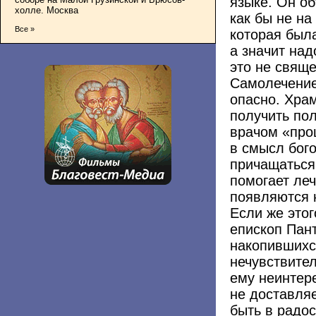
языке. Он об
холле. Москва
как бы не на
Все »
которая была
а значит над
это не свяще
Самолечением
опасно. Хра
получить по
врачом
«
про
в смысл бог
причащаться
помогает леч
появляются 
Если же этог
епископ Пан
накопившихся
нечувствите
ему неинтер
не доставляе
быть в радос