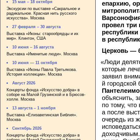
15 мая – 18 октября
епархию, о
Экскурсии по выставке «Сакральное и
митрополит
радикальное. Красная нить русского
Варсонофия
искусства». Москва
провел три
27 февраля – 30 августа
республики
Выставка «Иконы: старообрядцы и их
в республи
мир». Клинтон, США
10 июня – 16 августа
Церковь — 
Выставка «Именитые люди». Москва
«
Люди делятс
10 июня — 11 октября
которые леча
Выставка «Иконы Павла Третьякова.
История коллекции». Москва
заявил вним
й городской
Август 2026
Пантелеимо
Концерты фонда «Искусство добра» в
соборе на Малой Грузинской и в Брюсов-
объяснить, з
холле. Москва
по тому, что
13 августа – 1 ноября
а после выс
Выставка «Елизаветинская Библия».
очередь из ж
Москва
исповедатьс
Сентябрь 2026
доходчивым.
Концерты фонда «Искусство добра» в
соборе на Малой Грузинской и Брюсов-