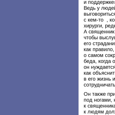
и поддержке
Ведь у людей
выговоритьс
с
кем-то
, ко
хирурги, ред
А священник
чтобы выслу
его страдани
как правило,
о самом сок
беда, когда 
он нуждается
как объясни
в его жизнь 
сотрудничат
Он также пр
под ногами, 
к священник
к людям до