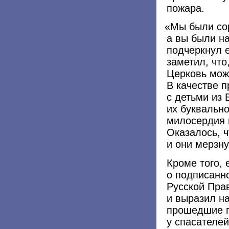
пожара.
«
Мы были сор
а вы были н
подчеркнул 
заметил, что
Церковь мож
В качестве 
с детьми из 
их буквальн
милосердия н
Оказалось, 
и они мерзну
Кроме того,
о подписанн
Русской Пра
и выразил на
прошедшие п
у спасателей