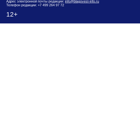
Адрес электронной почты редакции:
info@blagovest-info.ru
Телефон редакции: +7 499 264 97 72
12+