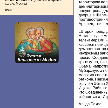
территорию пол
холле. Москва
демилитаризова
Все »
полуострова дл
дворца в Шарм-
противостояния
Арише», - пишет
«Второй повод д
Нетаньяху не мо
телекамерами, -
касается позиц
демонстрантов 
неудобным раису
просил Соедине
критику, но, ка
Обама, напроти
Мубараку», а п
массам» своего 
регионе. Неизб
озвучил Эйтан 
Ицхака Рабина:
что Соединенн
избавятся от И
Альдо Бакис