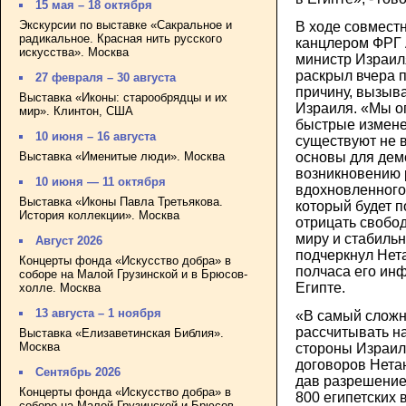
15 мая – 18 октября
Экскурсии по выставке «Сакральное и
В ходе совмест
радикальное. Красная нить русского
канцлером ФРГ 
искусства». Москва
министр Израил
раскрыл вчера 
27 февраля – 30 августа
причину, вызыв
Выставка «Иконы: старообрядцы и их
Израиля. «Мы опа
мир». Клинтон, США
быстрые изменен
10 июня – 16 августа
существуют не 
Выставка «Именитые люди». Москва
основы для демо
возникновению 
10 июня — 11 октября
вдохновленного
Выставка «Иконы Павла Третьякова.
который будет п
История коллекции». Москва
отрицать свобод
миру и стабильн
Август 2026
подчеркнул Нета
Концерты фонда «Искусство добра» в
полчаса его ин
соборе на Малой Грузинской и в Брюсов-
Египте.
холле. Москва
13 августа – 1 ноября
«В самый сложн
рассчитывать н
Выставка «Елизаветинская Библия».
Москва
стороны Израил
договоров Нетан
Сентябрь 2026
дав разрешение 
Концерты фонда «Искусство добра» в
800 египетских
соборе на Малой Грузинской и Брюсов-