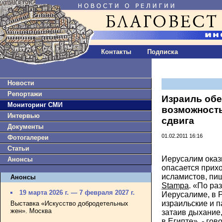
Контакты
Подписка
Новости
Репортажи
Израиль об
Мониторинг СМИ
возможност
Интервью
сдвига
Документы
01.02.2011 16:16
Фотогалереи
Статьи
Иерусалим оказ
Анонсы
опасается прихо
исламистов, пиш
Анонсы
Stampa
. «По ра
19 марта 2026 г. — 7 февраля 2027 г.
Иерусалиме, в Р
израильские и п
Выставка «Искусство добродетельных
жен». Москва
затаив дыхание,
в Египте», - гов