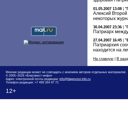
01.05.2007 13:08
|
"
Алексий Второй
некоторых журн
30.04.2007 23:36
|
"
Патриарх между
27.04.2007 16:45
|
"
Патриархия сооб
находится на л
На главную
|
В раз
Мнение редакции может не совпадать с мнением авторов отдельных материалов.
© 2005–2026 «Благовест-инфо»
Адрес электронной почты редакции:
info@blagovest-info.ru
Телефон редакции: +7 499 264 97 72
12+