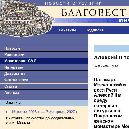
Контакты
Подписка
Новости
Репортажи
Алексий II п
Мониторинг СМИ
02.05.2007 13:10
Интервью
Документы
Патриарх
Фотогалереи
Московский и
Статьи
всея Руси
Анонсы
Алексий II в
среду
Анонсы
совершил
литургию в
19 марта 2026 г. — 7 февраля 2027 г.
Покровском
Выставка «Искусство добродетельных
женском
жен». Москва
монастыре Мо