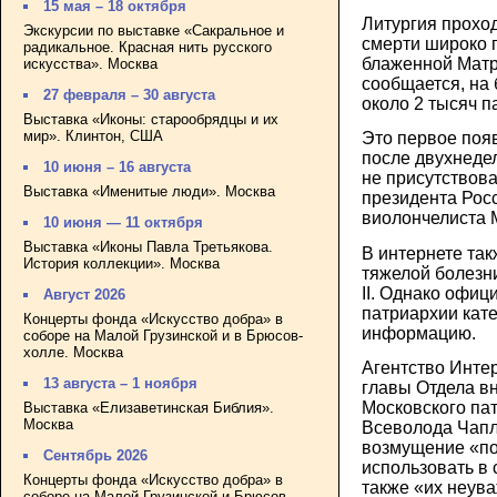
15 мая – 18 октября
Литургия проход
Экскурсии по выставке «Сакральное и
смерти широко 
радикальное. Красная нить русского
блаженной Матр
искусства». Москва
сообщается, на
27 февраля – 30 августа
около 2 тысяч п
Выставка «Иконы: старообрядцы и их
мир». Клинтон, США
Это первое появ
после двухнедел
10 июня – 16 августа
не присутствов
Выставка «Именитые люди». Москва
президента Рос
виолончелиста 
10 июня — 11 октября
Выставка «Иконы Павла Третьякова.
В интернете та
История коллекции». Москва
тяжелой болезни
II. Однако офи
Август 2026
патриархии кате
Концерты фонда «Искусство добра» в
информацию.
соборе на Малой Грузинской и в Брюсов-
холле. Москва
Агентство Инте
13 августа – 1 ноября
главы Отдела в
Московского па
Выставка «Елизаветинская Библия».
Москва
Всеволода Чапл
возмущение «по
Сентябрь 2026
использовать в 
Концерты фонда «Искусство добра» в
также «их неув
соборе на Малой Грузинской и Брюсов-