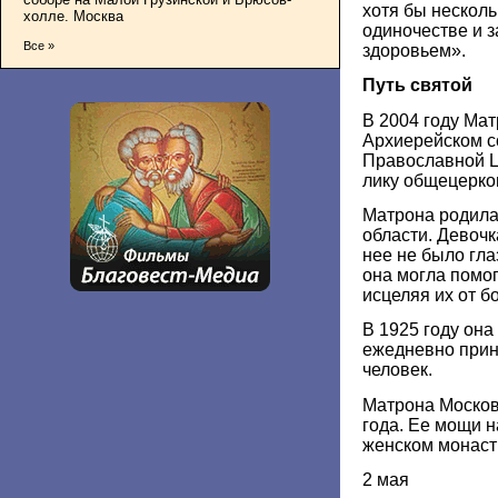
хотя бы несколь
холле. Москва
одиночестве и 
Все »
здоровьем».
Путь святой
В 2004 году Ма
Архиерейском с
Православной Ц
лику общецерко
Матрона родилас
области. Девочк
нее не было гла
она могла помо
исцеляя их от б
В 1925 году она
ежедневно прин
человек.
Матрона Москов
года. Ее мощи 
женском монаст
2 мая