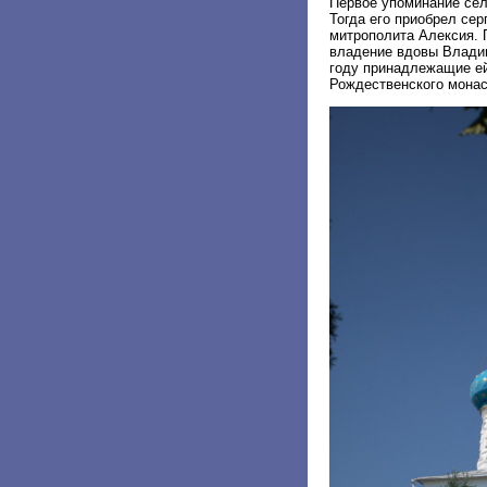
Первое упоминание села
Тогда его приобрел се
митрополита Алексия. 
владение вдовы Владим
году принадлежащие ей
Рождественского монас