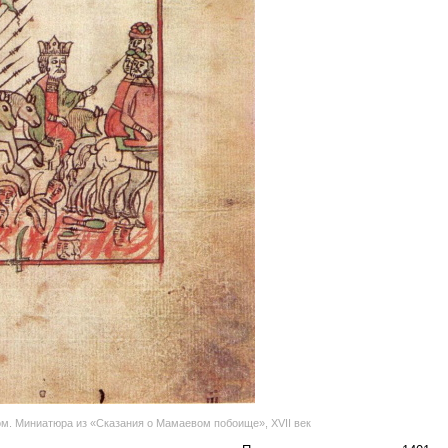
м. Миниатюра из «Сказания о Мамаевом побоище», XVII век