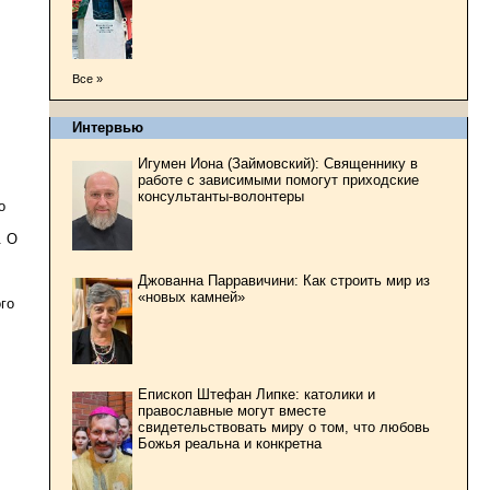
Все »
Интервью
Игумен Иона (Займовский): Священнику в
работе с зависимыми помогут приходские
консультанты-волонтеры
о
. О
Джованна Парравичини: Как строить мир из
«новых камней»
го
Епископ Штефан Липке: католики и
православные могут вместе
свидетельствовать миру о том, что любовь
Божья реальна и конкретна