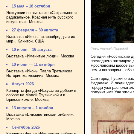
15 мая – 18 октября
Экскурсии по выставке «Сакральное и
радикальное. Красная нить русского
искусства». Москва
27 февраля – 30 августа
Выставка «Иконы: старообрядцы и их
мир». Клинтон, США
Фото: Алексей Паевский
10 июня – 16 августа
Выставка «Именитые люди». Москва
Сегодня «Российские д
последнего патриарха 
10 июня — 11 октября
Ярославским шоссе выс
нем и поговорим – обо 
Выставка «Иконы Павла Третьякова.
История коллекции». Москва
Сам город Пушкино рас
Недалеко. И люди здес
Август 2026
города уже располагала
Концерты фонда «Искусство добра» в
получит имя Уча жили 
соборе на Малой Грузинской и в
Брюсов-холле. Москва
13 августа – 1 ноября
Выставка «Елизаветинская Библия».
Москва
Сентябрь 2026
Концерты фонда «Искусство добра» в