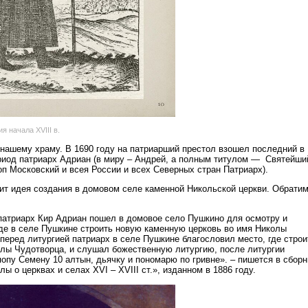
я начала XVIII в.
 нашему храму. В 1690 году на патриарший престол взошел последний в
иод патриарх Адриан (в миру – Андрей, а полным титулом — Святейши
оп Московский и всея России и всех Северных стран Патриарх).
т идея создания в домовом селе каменной Никольской церкви. Обратим
. патриарх Кир Адриан пошел в домовое село Пушкино для осмотру и
где в селе Пушкине строить новую каменную церковь во имя Николы
перед литургией патриарх в селе Пушкине благословил место, где строи
лы Чудотворца, и слушал божественную литургию, после литургии
опу Семену 10 алтын, дьячку и пономарю по гривне». – пишется в сборн
ы о церквах и селах XVI – XVIII ст.», изданном в 1886 году.