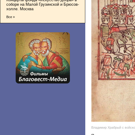
соборе на Малой Грузинской и Брюсов-
холле. Москва
Все »
Владимир Храбрый с войско