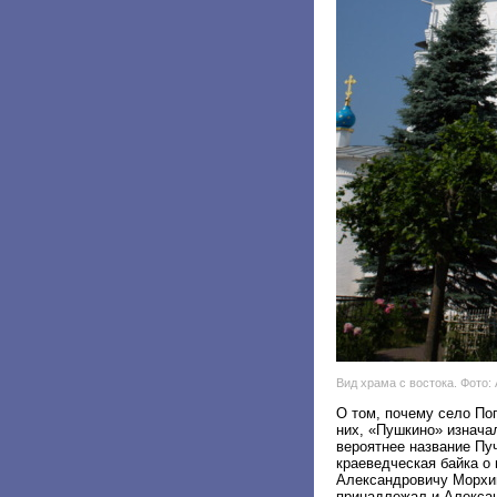
Вид храма с востока. Фото:
О том, почему село По
них, «Пушкино» изнача
вероятнее название Пу
краеведческая байка о
Александровичу Морхин
принадлежал и Алексан