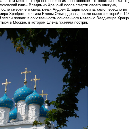
 в этом месте – тогда оно носило имя Попковское – относится к 1401 го
рпуховский князь Владимир Храбрый после смерти своего опекуна,
После смерти его сына, князя Андрея Владимировича, село перешло во
ира Храброго, княгини Елены Ольгердовны, после смерти которой в 14
 земли попали в собственность основанного матерью Владимира Храбр
тыря в Москве, в котором Елена приняла постриг.