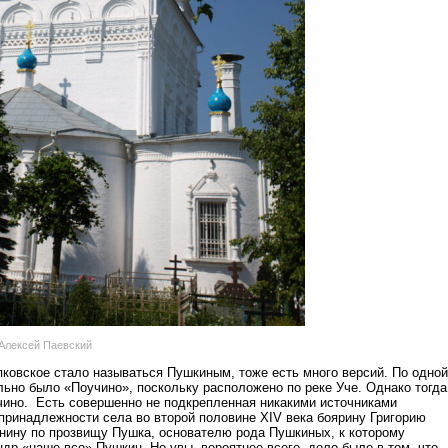
 Алексей Паевский
пковское стало называться Пушкиным, тоже есть много версий. По одной
льно было «Поучино», поскольку расположено по реке Уче. Однако тогда
чино. Есть совершенно не подкрепленная никакими источниками
 принадлежности села во второй половине XIV века боярину Григорию
ину по прозвищу Пушка, основателю рода Пушкиных, к которому
др «наше все» Пушкин. Но увы, вероятнее всего, дело было в том, что