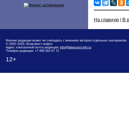
На главную
|
В 
Мнение редакции может не совпадать с мнением авторов отдельных материалов.
© 2005–2026 «Благовест-инфо»
Адрес электронной почты редакции:
info@blagovest-info.ru
Телефон редакции: +7 499 264 97 72
12+