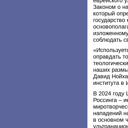
еврейского 
Законом о н
который опр
государство 
основополаг
изложенному
соблюдать с
«Использует
оправдать то
теологически
наших размы
Давид Нойхау
института в
В 2024 году
Россинга – 
миротворчес
нападений н
в основном 
ультранацион