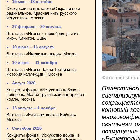
15 мая – 18 октября
Экскурсии по выставке «Сакральное и
радикальное. Красная нить русского
искусства». Москва
27 февраля – 30 августа
Выставка «Иконы: старообрядцы и их
мир». Клинтон, США
10 июня – 16 августа
Выставка «Именитые люди». Москва
10 июня — 11 октября
Выставка «Иконы Павла Третьякова.
История коллекции». Москва
Фото: mebstroy.
Август 2026
Палестински
Концерты фонда «Искусство добра» в
сигнализиру
соборе на Малой Грузинской и в Брюсов-
холле. Москва
сокращается
13 августа – 1 ноября
который ког
Выставка «Елизаветинская Библия».
многоконфес
Москва
святыням ог
Сентябрь 2026
возмущение 
Концерты фонда «Искусство добра» в
«Рускатолик
соборе на Малой Грузинской и Брюсов-