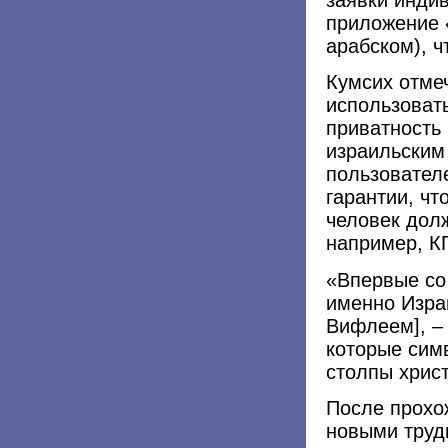
приложение 
арабском), 
Кумсих отмеч
использоват
приватность 
израильским
пользователе
гарантии, чт
человек дол
например, КП
«Впервые со
именно Изра
Вифлеем], – 
которые сим
столпы хрис
После прохо
новыми труд