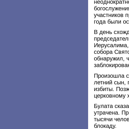
неоднократн
богослужени
участников 
года были о
В день схожд
председател
Иерусалима,
собора Свят
обнаружил, 
заблокирова
Произошла ст
летний сын,
избиты. Позж
церковному х
Булата сказа
утрачена. П
тысячи чело
блокаду.