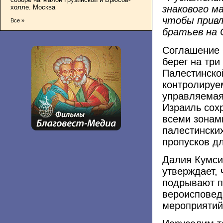
холле. Москва
знакового ма
чтобы привл
Все »
братьев на 
Соглашение 
берег на три
Палестинско
контролируе
управляемая
Израиль сох
всеми зонами
палестински
пропусков д
Далия Кумси
утверждает, 
подрывают п
вероисповед
мероприятий 