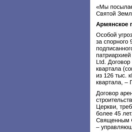
«Мы посылае
Святой Земле
Армянское п
Особой угро
за спорного 
подписанног
патриархией
Ltd. Договор
квартала (со
из 126 тыс. 
квартала, – 
Договор аре
строительст
Церкви, тре
более 45 лет
Священным С
– управляющ