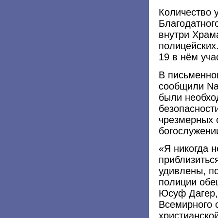
Количество 
Благодатного
внутри Храма
полицейских
19 в нём уча
В письменно
сообщили Nat
были необхо
безопасности
чрезмерных 
богослужени
«Я никогда 
приблизиться
удивлены, по
полиции обещ
Юсуф Дагер,
Всемирного 
христианской