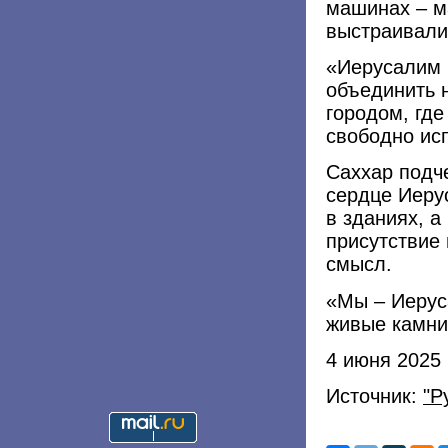
машинах – м
выстраивалис
«Иерусалим 
объединить 
городом, где
свободно исп
Саххар подче
сердце Иеру
в зданиях, 
присутствие 
смысл.
«Мы – Иерус
живые камни»
4 июня 2025
Источник:
"Р