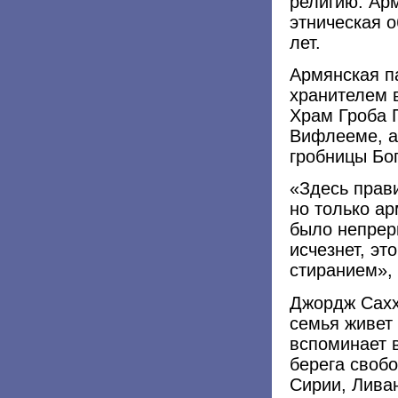
религию. Ар
этническая 
лет.
Армянская п
хранителем 
Храм Гроба 
Вифлееме, а 
гробницы Бо
«Здесь прав
но только а
было непрер
исчезнет, эт
стиранием», 
Джордж Сахх
семья живет 
вспоминает 
берега своб
Сирии, Ливан