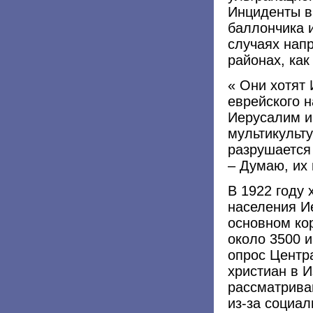
Инциденты в
баллончика 
случаях нап
районах, как
« Они хотят
еврейского н
Иерусалим и
мультикульту
разрушается 
– Думаю, их
В 1922 году
населения И
основном ко
около 3500 
опрос Центра
христиан в 
рассматрива
из-за социал