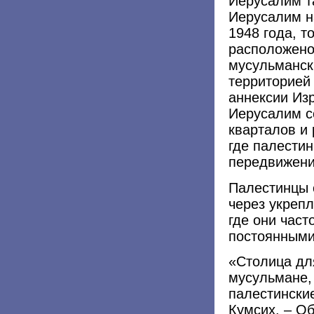
Иерусалим т
Иерусалим н
1948 года, т
расположено
мусульманск
территорией
аннексии Из
Иерусалим с
кварталов и 
где палести
передвижени
Палестинцы 
через укрепл
где они част
постоянными
«Столица дл
мусульмане,
палестинские
Кумсих. – Об