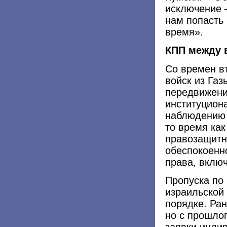
исключение 
нам попасть
время».
КПП между 
Со времен в
войск из Газ
передвижени
институцион
наблюдению 
то время как
правозащитн
обеспокоенн
права, вклю
Пропуска по
израильской
порядке. Ра
но с прошло
заявки инди