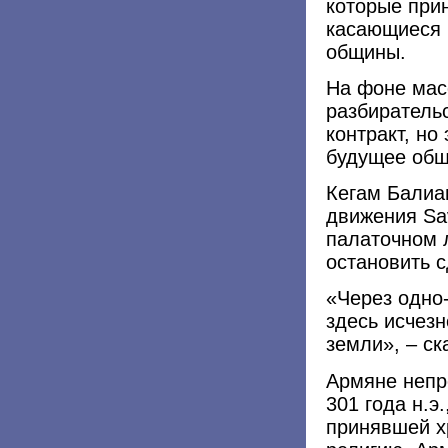
которые при
касающиеся 
общины.
На фоне мас
разбиратель
контракт, но
будущее общ
Кегам Балиа
движения Sav
палаточном 
остановить с
«Через одно
здесь исчезн
земли», – ск
Армяне непр
301 года н.э
принявшей х