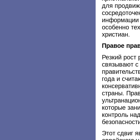
для продвиж
сосредоточе
информации 
особенно тех
христиан.
Правое пра
Резкий рост
связывают с
правительст
года и счит
консерватив
страны. Пра
ультранацио
которые зан
контроль на
безопасност
Этот сдвиг я