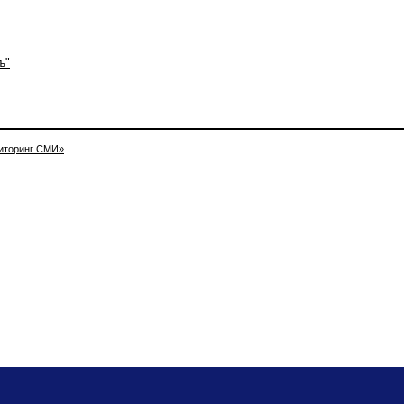
ъ"
иторинг СМИ»