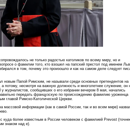
сопровождалось не только радостью католиков по всему миру, но и
 вопросе о фамилии того, кто взошел на папский престол под именем Ль
бирался в том, почему это произошло и как на самом деле следует пис
ал новым Папой Римским, не называли среди основных претендентов на
, а потому, несмотря на важную должность и многолетнее служение, он 
И у журналистов, сообщивших о его избрании вечером 8 мая, начались
 правильно передать французскую по происхождению фамилию уроженца
ым главой Римско-Католической Церкви.
а массовой информации (как в самой России, так и во всем мире) назва
ево.
 с куда более известным в России человеком с фамилией Prevost (точне
м знаком над е).