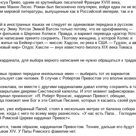
суа Прево, одним из крупнейших писателей Франции XVIII века,
ию Манон Леско. Роман был бесконечно популярен, войдя едва ли не в
и мировой литературы, выпущенные как в Российской империи, так и в
й в иностранных языках не следует их одинаковая передача в русском.
рису Эмму Уотсон Эммой Ватсон только потому, что ее однофамилец —
 и фильмов о Шерлоке Холмсе. Правда, и вариант перевода «доктор Уот
ое написание принято сохранять. Поэтому женщина, у которой Холмс и
 жилье на Бейкер-стрит,— миссис Хадсон, но река в США — Гудзон, а а
новый мир» Олдос Хаксли — внук известного биолога XIX века Томаса
кардинала, для выбора верного написания не нужно обращаться к тради
овых правил передачи иноязычных имен — выбирать тот из вариантов
пользует сам человек. В случае с Робертом Превостом это вполне возмо
конклава, он вместе с другими кардиналами давал клятву сохранять в т
а закрытыми дверями Сикстинской капеллы. И этот момент зафиксирован.
рдинал произносит: «Я, Роберт Фрэнсис, кардинал Превост, обещаю,
да поможет мне Бог и эти Святые Писания, которых я касаюсь своей рук
ал, уже избранный Папой, стоял в нескольких метрах от балкона собора
не, когда с него по всему миру разнеслось: «У нас есть Папа… Господин
й Римской Церкви кардинал Превост».
ится, таким образом, кардиналом Превостом. Точнее, дальше его будут
ьвом XIV. У Папы Римского фамилии нет.