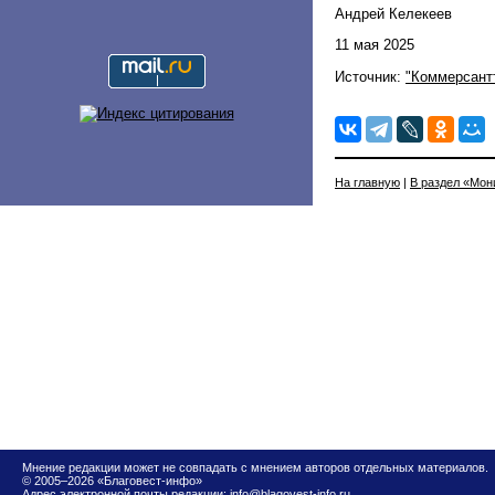
Андрей Келекеев
11 мая 2025
Источник:
"Коммерсант
На главную
|
В раздел «Мон
Мнение редакции может не совпадать с мнением авторов отдельных материалов.
© 2005–2026 «Благовест-инфо»
Адрес электронной почты редакции:
info@blagovest-info.ru