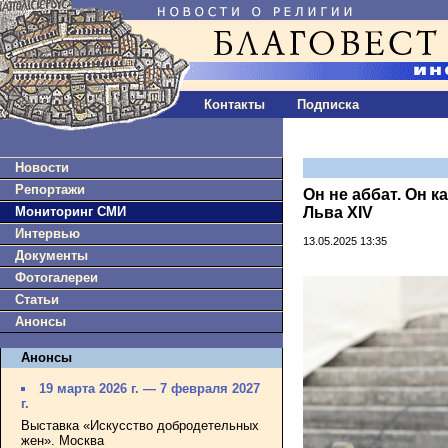
Контакты
Подписка
Новости
Репортажи
Он не аббат. Он 
Мониторинг СМИ
Льва XIV
Интервью
13.05.2025 13:35
Документы
Фотогалереи
Статьи
Анонсы
Анонсы
19 марта 2026 г. — 7 февраля 2027
г.
Выставка «Искусство добродетельных
жен». Москва