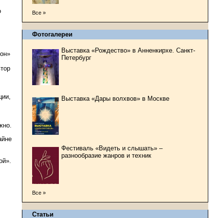
о
Все »
Фотогалереи
Выставка «Рождество» в Анненкирхе. Санкт-
сон»
Петербург
втор
ции,
Выставка «Дары волхвов» в Москве
жно.
айне
Фестиваль «Видеть и слышать» –
разнообразие жанров и техник
ой».
Все »
Статьи