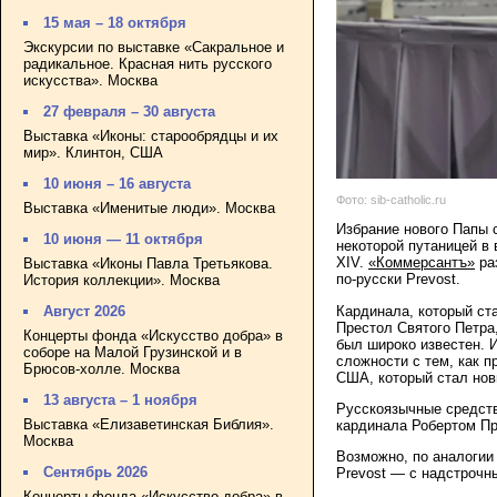
15 мая – 18 октября
Экскурсии по выставке «Сакральное и
радикальное. Красная нить русского
искусства». Москва
27 февраля – 30 августа
Выставка «Иконы: старообрядцы и их
мир». Клинтон, США
10 июня – 16 августа
Фото: sib-catholic.ru
Выставка «Именитые люди». Москва
Избрание нового Папы 
10 июня — 11 октября
некоторой путаницей в
XIV.
«Коммерсантъ»
раз
Выставка «Иконы Павла Третьякова.
по-русски Prevost.
История коллекции». Москва
Кардинала, который ст
Август 2026
Престол Святого Петра
Концерты фонда «Искусство добра» в
был широко известен. 
соборе на Малой Грузинской и в
сложности с тем, как
Брюсов-холле. Москва
США, который стал нов
13 августа – 1 ноября
Русскоязычные средств
Выставка «Елизаветинская Библия».
кардинала Робертом Пр
Москва
Возможно, по аналогии
Сентябрь 2026
Prevost — с надстрочны
Концерты фонда «Искусство добра» в