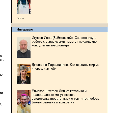
Все »
Интервью
Игумен Иона (Займовский): Священнику в
работе с зависимыми помогут приходские
консультанты-волонтеры
ва
ать
Джованна Парравичини: Как строить мир из
«новых камней»
не
Епископ Штефан Липке: католики и
ли
православные могут вместе
свидетельствовать миру о том, что любовь
Божья реальна и конкретна
е,