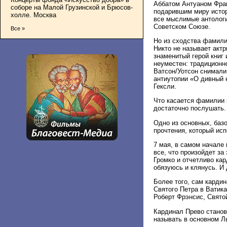
Аббатом Антуаном Фран
соборе на Малой Грузинской и Брюсов-
подарившим миру истор
холле. Москва
все мыслимые антологи
Советском Союзе.
Все »
Но из сходства фамили
Никто не называет акт
знаменитый герой книг
неуместен: традиционн
Ватсон/Уотсон снимали
антиутопии «О дивный 
Гексли.
Что касается фамилии 
достаточно послушать.
Одно из основных, баз
прочтения, который ис
7 мая, в самом начале 
все, что произойдет з
Громко и отчетливо ка
обязуюсь и клянусь. И 
Более того, сам кардин
Святого Петра в Ватика
Роберт Фрэнсис, Свято
Кардинал Прево станов
называть в основном Л