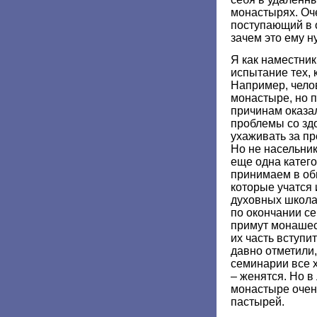
монастырях. Оче
поступающий в о
зачем это ему н
Я как наместни
испытание тех, 
Например, челов
монастыре, но п
причинам оказал
проблемы со зд
ухаживать за п
Но не насельни
еще одна катего
принимаем в оби
которые учатся 
духовных школах
по окончании с
примут монашест
их часть вступи
давно отметили,
семинарии все х
– женятся. Но в
монастыре очен
пастырей.