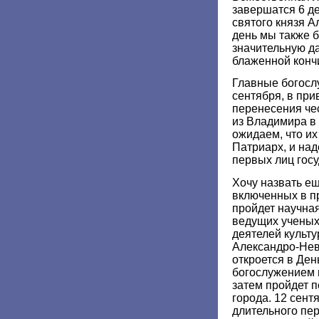
завершатся 6 де
святого князя Ал
день мы также 
значительную да
блаженной конч
Главные богосл
сентября, в пр
перенесения че
из Владимира в
ожидаем, что и
Патриарх, и над
первых лиц госу
Хочу назвать е
включенных в п
пройдет научна
ведущих ученых
деятелей культу
Александро-Нев
откроется в Де
богослужением 
затем пройдет 
города. 12 сент
длительного пе