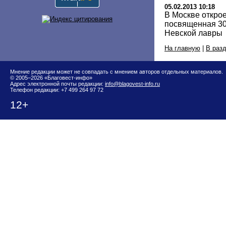
05.02.2013 10:18
В Москве откро
посвященная 30
Невской лавры
На главную
|
В раз
Мнение редакции может не совпадать с мнением авторов отдельных материалов.
© 2005–2026 «Благовест-инфо»
Адрес электронной почты редакции:
info@blagovest-info.ru
Телефон редакции: +7 499 264 97 72
12+