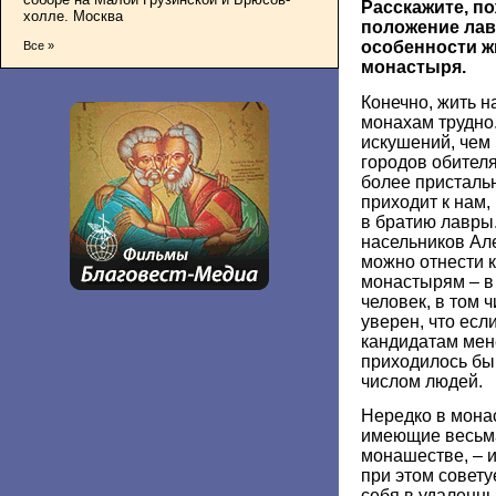
Расскажите, по
холле. Москва
положение лав
особенности ж
Все »
монастыря.
Конечно, жить н
монахам трудно
искушений, чем
городов обител
более пристальн
приходит к нам,
в братию лавры.
насельников Ал
можно отнести к
монастырям – в
человек, в том 
уверен, что есл
кандидатам мен
приходилось бы
числом людей.
Нередко в монас
имеющие весьма
монашестве, – и
при этом совет
себя в удаленны