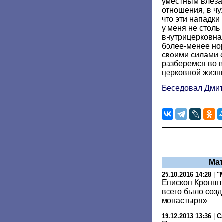
уместным влеза
отношения, в чу
что эти нападки
у меня не столь
внутрицерковная
более-менее но
своими силами
разберемся во 
церковной жизн
Беседовал Дми
Ма
25.10.2016 14:28
|
"
Епископ Кроншт
всего было соз
монастыря»
19.12.2013 13:36
|
С