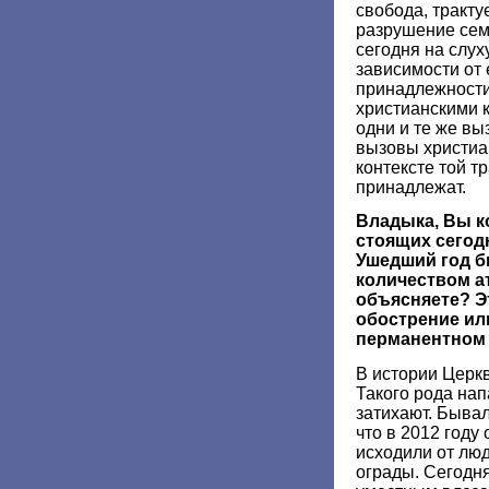
свобода, тракту
разрушение сем
сегодня на слух
зависимости от
принадлежности
христианскими 
одни и те же вы
вызовы христиа
контексте той т
принадлежат.
Владыка, Вы к
стоящих сегод
Ушедший год 
количеством а
объясняете? Э
обострение или
перманентном
В истории Церкв
Такого рода нап
затихают. Быва
что в 2012 году
исходили от лю
ограды. Сегодня