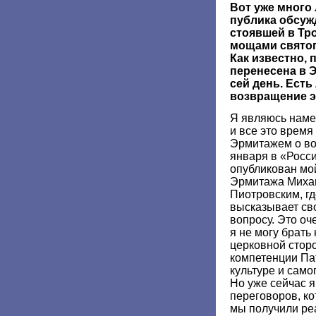
Вот уже много 
публика обсужд
стоявшей в Тр
мощами святог
Как известно,
перенесена в Э
сей день. Есть
возвращение э
Я являюсь наме
и все это врем
Эрмитажем о во
января в «Росси
опубликован мо
Эрмитажа Миха
Пиотровским, гд
высказывает св
вопросу. Это оч
я не могу брать
церковной сторо
компетенции Па
культуре и сам
Но уже сейчас я 
переговоров, ко
мы получили ре