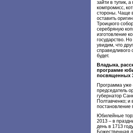
зайти в тупик, 
компромисс, ко
стороны. Чаще 
оставить оригин
Троицкого собо
серебряную коп
изготовление ко
государство. Но 
увидим, что дру
справедливого с
будет.
Владыка, расск
программе юби
посвященных 3
Программа уже 
председатель о
губернатор Санк
Полтавченко; и
постановление 
Юбилейные торж
2013 – в праздн
день в 1713 го
Божественная л