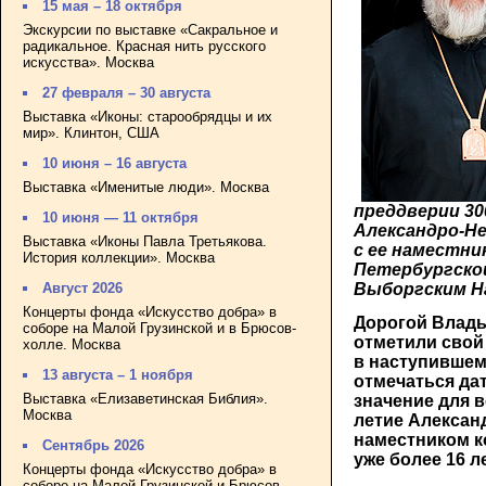
15 мая – 18 октября
Экскурсии по выставке «Сакральное и
радикальное. Красная нить русского
искусства». Москва
27 февраля – 30 августа
Выставка «Иконы: старообрядцы и их
мир». Клинтон, США
10 июня – 16 августа
Выставка «Именитые люди». Москва
преддверии 30
10 июня — 11 октября
Александро-Н
Выставка «Иконы Павла Третьякова.
с ее наместни
История коллекции». Москва
Петербургско
Выборгским Н
Август 2026
Концерты фонда «Искусство добра» в
Дорогой Влады
соборе на Малой Грузинской и в Брюсов-
отметили свой 
холле. Москва
в наступившем
13 августа – 1 ноября
отмечаться да
Выставка «Елизаветинская Библия».
значение для в
Москва
летие Алексан
наместником к
Сентябрь 2026
уже более 16 ле
Концерты фонда «Искусство добра» в
соборе на Малой Грузинской и Брюсов-