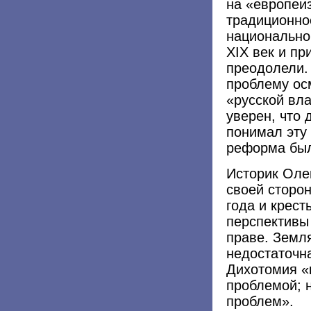
на «европеи
традиционно
национальной
XIX век и пр
преодолели.
проблему ос
«русской вла
уверен, что 
понимал эту
реформа был
Историк Олег
своей сторо
года и крест
перспективы
праве. Земл
недостаточна
Дихотомия «
проблемой; 
проблем».