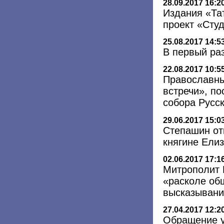
28.09.2017 16:2
Издания «Та
проект «Сту
25.08.2017 14:5
В первый ра
22.08.2017 10:5
Православны
встречи», п
собора Русс
29.06.2017 15:0
Степашин от
княгине Ели
02.06.2017 17:1
Митрополит 
«расколе об
высказывани
27.04.2017 12:2
Обращение у