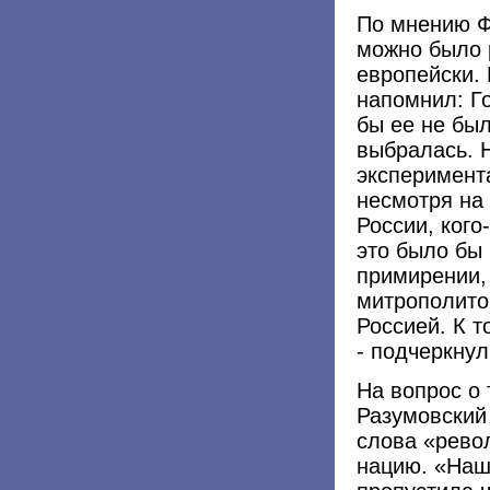
По мнению Ф
можно было 
европейски. 
напомнил: Г
бы ее не был
выбралась. Н
эксперимента
несмотря на
России, кого
это было бы
примирении,
митрополито
Россией. К т
- подчеркнул
На вопрос о 
Разумовский 
слова «рево
нацию. «Наш