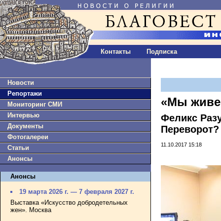
Контакты
Подписка
Новости
Репортажи
«Мы живе
Мониторинг СМИ
Интервью
Феликс Разу
Документы
Переворот?
Фотогалереи
11.10.2017 15:18
Статьи
Анонсы
Анонсы
19 марта 2026 г. — 7 февраля 2027 г.
Выставка «Искусство добродетельных
жен». Москва