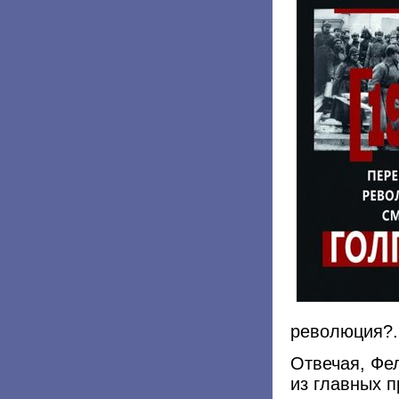
революция?.
Отвечая, Фе
из главных п