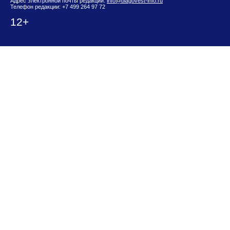
Адрес электронной почты редакции:
info@blagovest-info.ru
Телефон редакции: +7 499 264 97 72
12+