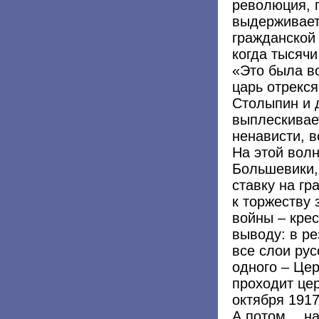
революция, 
выдерживает
гражданской 
когда тысяч
«Это была во
царь отрекся
Столыпин и д
выплескивает
ненависти, в
На этой волн
Большевики, 
ставку на гр
к торжеству
войны – крес
выводу: в р
все слои рус
одного – Це
проходит це
октября 191
А потом… на