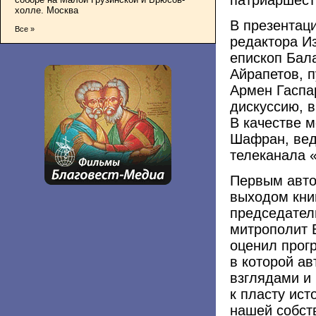
холле. Москва
В презентаци
Все »
редактора И
епископ Бал
Айрапетов, 
Армен Гаспа
дискуссию, 
В качестве 
Шафран, вед
телеканала 
Первым авто
выходом кни
председател
митрополит 
оценил прог
в которой ав
взглядами и
к пласту ист
нашей собст