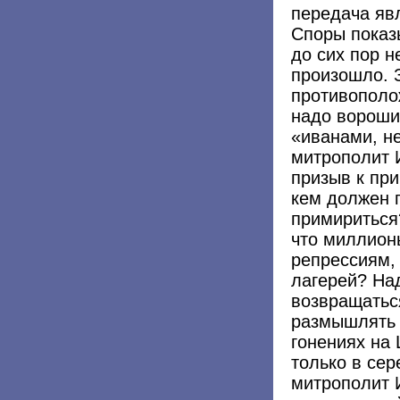
передача яв
Споры показ
до сих пор н
произошло. 
противополож
надо вороши
«иванами, н
митрополит 
призыв к пр
кем должен 
примириться
что миллион
репрессиям, 
лагерей? Над
возвращатьс
размышлять 
гонениях на 
только в се
митрополит 