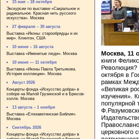
15 мая – 18 октября
Экскурсии по выставке «Сакральное и
радикальное. Красная нить русского
искусства». Москва
27 февраля – 30 августа
Выставка «Иконы: старообрядцы и их
мир». Клинтон, США
10 июня – 16 августа
Москва, 11 
Выставка «Именитые люди». Москва
книги Фелик
10 июня — 11 октября
Революция? 
Выставка «Иконы Павла Третьякова.
октября в Г
История коллекции». Москва
рамках Межд
Август 2026
«Великая рос
Концерты фонда «Искусство добра» в
соборе на Малой Грузинской и в Брюсов-
изучения». К
холле. Москва
популярной 
13 августа – 1 ноября
Ф.Разумовск
Выставка «Елизаветинская Библия».
Издательств
Москва
Православно
Сентябрь 2026
церковного 
Концерты фонда «Искусство добра» в
патриаршест
соборе на Малой Грузинской и Брюсов-