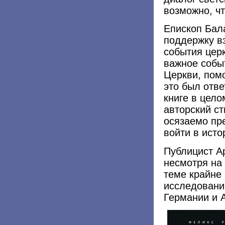
возможно, ч
Епископ Бал
поддержку в
события цер
важное собы
Церкви, пом
это был отве
книге в цел
авторский ст
осязаемо пр
войти в исто
Публицист А
несмотря на 
теме крайне
исследовани
Германии и 