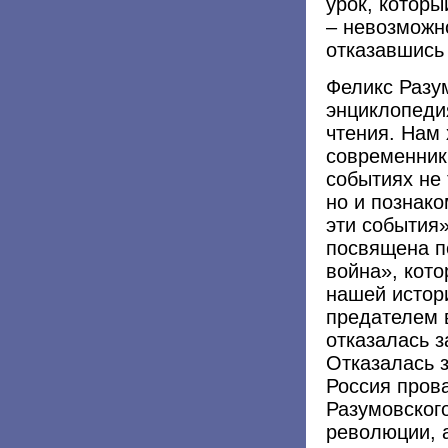
урок, которы
– невозможно
отказавшись 
Феликс Разум
энциклопеди
чтения. Нам
современник
событиях не 
но и познак
эти события»
посвящена п
война», кото
нашей истори
предателем в
отказалась 
Отказалась з
Россия пров
Разумовского
революции, 