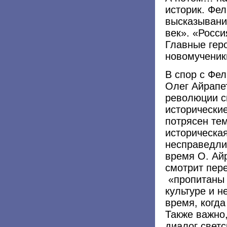
историк. Фел
высказывани
век». «Росси
Главные геро
новомученики
В спор с Фе
Олег Айрапе
революции с
исторически
потрясен тем
историческая
несправедли
время О. Ай
смотрит пере
«пропитаны 
культуре и н
время, когда
Также важно
диалог светс