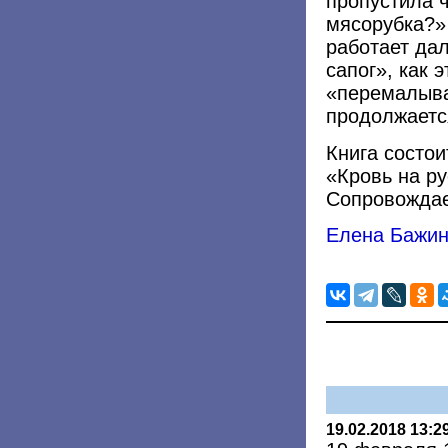
пропустила ч
мясорубка?»
работает дал
сапог», как 
«перемалыва
продолжаетс
Книга состои
«Кровь на ру
Сопровожда
Елена Бажи
19.02.2018 13:2