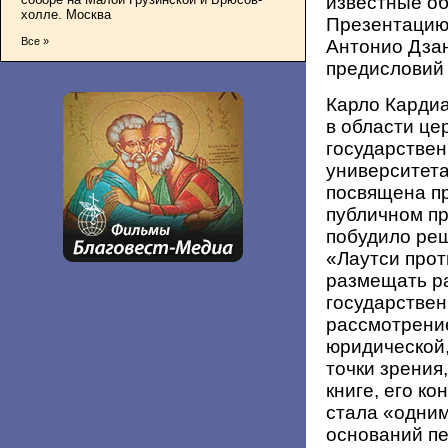
известные о
холле. Москва
Презентацию 
Все »
Антонио Дзан
предисловий 
Карло Кардиа
в области це
государстве
университета
посвящена п
публичном пр
побудило реш
«Лаутси прот
размещать ра
государстве
рассмотрение
юридической
точки зрения
книге, его к
стала «одни
оснований п