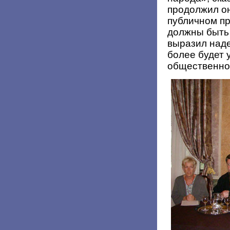
продолжил он
публичном пр
должны быть
выразил наде
более будет
общественно