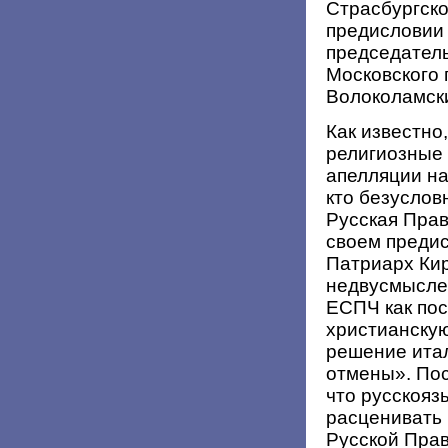
Страсбургског
предисловии 
председател
Московского 
Волоколамск
Как известно
религиозные
апелляции на
кто безуслов
Русская Прав
своем преди
Патриарх Кир
недвусмысле
ЕСПЧ как по
христианскую
решение итал
отмены». Пос
что русскояз
расценивать 
Русской Пра