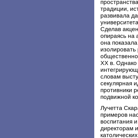
пространства
традиции, ис
развивала д
университет
Сделав акцен
опираясь на 
она показала
изолировать 
общественной
ХХ в. Однако
интегрирующа
словам выст
секулярная и
противники р
подвижной ко
Лучетта Ска
примеров на
воспитания и
директорам и
католических