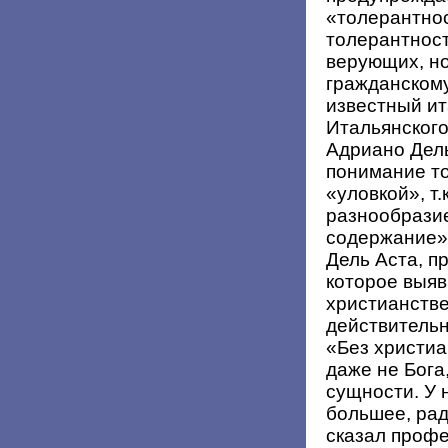
«толерантнос
толерантност
верующих, но
гражданскому
известный ит
Итальянского
Адриано Дель
понимание то
«уловкой», т.
разнообразие
содержание».
Дель Аста, п
которое выяв
христианстве
действительн
«Без христиа
даже не Бога
сущности. У 
большее, рад
сказал профе