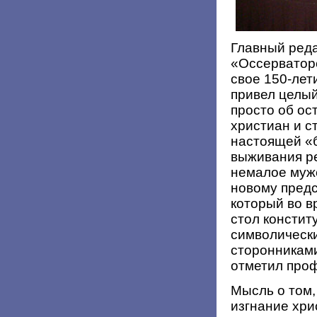
Главный реда
«Оссерваторе
свое 150-ле
привел целый
просто об ос
христиан и с
настоящей «б
выживания ре
немалое муж
новому пред
который во в
стол констит
символически
сторонниками
отметил проф
Мысль о том,
изгнание хри