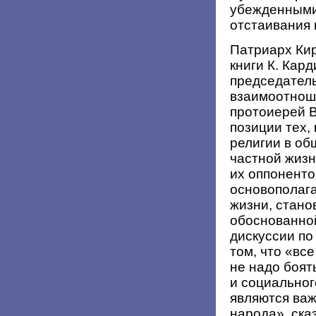
убежденными
отстаивания 
Патриарх Кир
книги К. Кар
председатель
взаимоотнош
протоиерей В
позиции тех,
религии в об
частной жизн
их оппоненто
основополаг
жизни, стано
обоснованно
дискуссии по
том, что «вс
не надо боят
и социальног
являются важ
народа», ска