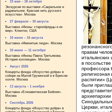
15 мая – 18 октября
Экскурсии по выставке «Сакральное и
радикальное. Красная нить русского
искусства». Москва
27 февраля – 30 августа
Выставка «Иконы: старообрядцы и их
мир». Клинтон, США
10 июня – 16 августа
Выставка «Именитые люди». Москва
резонансного
10 июня — 11 октября
правам челов
Выставка «Иконы Павла Третьякова.
итальянских 
История коллекции». Москва
в посольстве
Август 2026
профессора 
Концерты фонда «Искусство добра» в
религиозная 
соборе на Малой Грузинской и в Брюсов-
распятии» (Ц
холле. Москва
были пригла
13 августа – 1 ноября
представител
Выставка «Елизаветинская Библия».
архиепархии 
Москва
Синодальных
Сентябрь 2026
Церкви, итал
Концерты фонда «Искусство добра» в
соборе на Малой Грузинской и Брюсов-