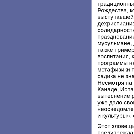
традиционны
Рождества, к
выступавшей,
дехристианиз
солидарность
праздновани
мусульмане,
также пример
воспитания, 
программы на
метафизики т
садика не зн
Несмотря на 
Канаде, Испа
вытеснение 
уже дало сво
неосведомле
и культуры»,
Этот зловещи
предупреждае