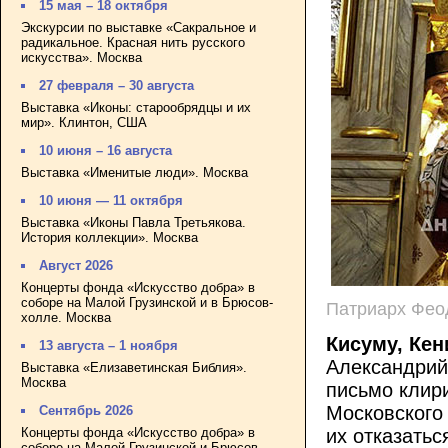
15 мая – 18 октября
Экскурсии по выставке «Сакральное и
радикальное. Красная нить русского
искусства». Москва
27 февраля – 30 августа
Выставка «Иконы: старообрядцы и их
мир». Клинтон, США
10 июня – 16 августа
Выставка «Именитые люди». Москва
10 июня — 11 октября
Выставка «Иконы Павла Третьякова.
История коллекции». Москва
Август 2026
Концерты фонда «Искусство добра» в
соборе на Малой Грузинской и в Брюсов-
Патриарх Феод
холле. Москва
Кисуму, Кен
13 августа – 1 ноября
Александрий
Выставка «Елизаветинская Библия».
Москва
письмо клир
Московского 
Сентябрь 2026
Концерты фонда «Искусство добра» в
их отказатьс
соборе на Малой Грузинской и Брюсов-