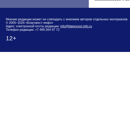
Мнение редакции может не совпадать с мнением авторов отдельных материалов.
© 2005–2026 «Благовест-инфо»
Адрес электронной почты редакции:
info@blagovest-info.ru
Телефон редакции: +7 499 264 97 72
12+