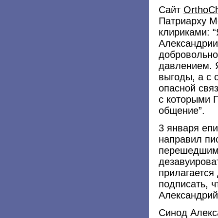
Сайт
OrthoCh
Патриарху М
клириками: 
Александрии
добровольно
давлением. 
выгоды, а с
опасной связ
с которыми 
общение”.
3 января еп
направил пи
перешедшим 
дезавуироват
прилагается
подписать, 
Александрий
Синод Алекс