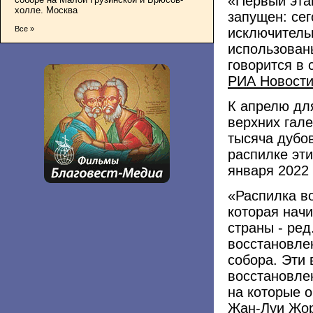
«Первый эта
холле. Москва
запущен: се
Все »
исключитель
использован
говорится в 
РИА Новост
К апрелю дл
верхних гал
тысяча дубо
распилке эт
января 2022 
«Распилка в
которая начи
страны - ред
восстановле
собора. Эти
восстановле
на которые о
Жан-Луи Жор