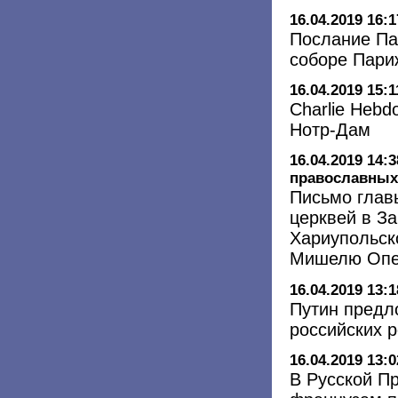
16.04.2019 16:1
Послание Па
соборе Пари
16.04.2019 15:1
Charlie Hebd
Нотр-Дам
16.04.2019 14:3
православных 
Письмо глав
церквей в З
Хариупольск
Мишелю Опет
16.04.2019 13:1
Путин предл
российских 
16.04.2019 13:0
В Русской П