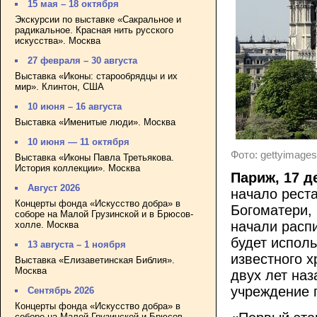
15 мая – 18 октября
Экскурсии по выставке «Сакральное и
радикальное. Красная нить русского
искусства». Москва
27 февраля – 30 августа
Выставка «Иконы: старообрядцы и их
мир». Клинтон, США
10 июня – 16 августа
Выставка «Именитые люди». Москва
10 июня — 11 октября
Фото: gettyimages
Выставка «Иконы Павла Третьякова.
История коллекции». Москва
Париж, 17 д
Август 2026
начало рест
Концерты фонда «Искусство добра» в
Богоматери, 
соборе на Малой Грузинской и в Брюсов-
начали расп
холле. Москва
будет испол
13 августа – 1 ноября
известного 
Выставка «Елизаветинская Библия».
Москва
двух лет наз
учреждение 
Сентябрь 2026
Концерты фонда «Искусство добра» в
соборе на Малой Грузинской и Брюсов-