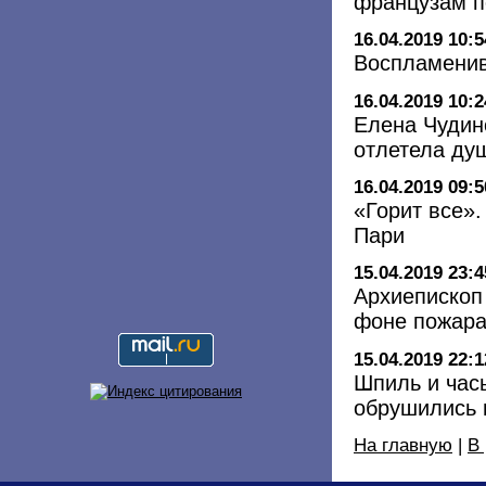
французам п
16.04.2019 10:5
Воспламенив
16.04.2019 10:2
Елена Чудин
отлетела ду
16.04.2019 09:5
«Горит все».
Пари
15.04.2019 23:4
Архиепископ
фоне пожара
15.04.2019 22:1
Шпиль и час
обрушились 
На главную
|
В