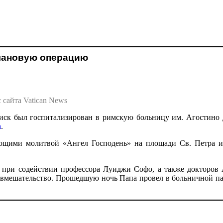
плановую операцию
 сайта Vatican News
иск был госпитализирован в римскую больницу им. Агостино
а
.
ющими молитвой «Ангел Господень» на площади Св. Петра и
ри содействии профессора Луиджи Софо, а также докторов А
 вмешательство. Прошедшую ночь Папа провел в больничной па