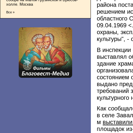
района пост
холле. Москва
решением ис
Все »
областного 
09.04.1969 <
охраны, эксп
культуры", -
В инспекции 
выставлял о
здание храм
организовал
состоянием о
выдано пред
требований 
культурного 
Как сообщал
в селе Зава
м
выставили
площадок из-