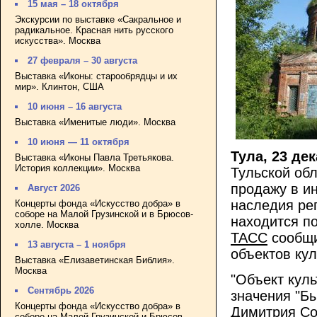
15 мая – 18 октября
Экскурсии по выставке «Сакральное и
радикальное. Красная нить русского
искусства». Москва
27 февраля – 30 августа
Выставка «Иконы: старообрядцы и их
мир». Клинтон, США
10 июня – 16 августа
Выставка «Именитые люди». Москва
10 июня — 11 октября
Тула, 23 де
Выставка «Иконы Павла Третьякова.
История коллекции». Москва
Тульской об
продажу в ин
Август 2026
наследия рег
Концерты фонда «Искусство добра» в
соборе на Малой Грузинской и в Брюсов-
находится п
холле. Москва
ТАСС
сообщи
13 августа – 1 ноября
объектов кул
Выставка «Елизаветинская Библия».
Москва
"Объект куль
Сентябрь 2026
значения "Б
Концерты фонда «Искусство добра» в
Димитрия Со
соборе на Малой Грузинской и Брюсов-