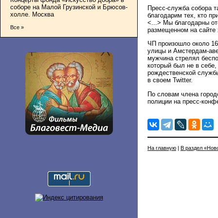
соборе на Малой Грузинской и Брюсов-
Пресс-служба собора т
холле. Москва
благодарим тех, кто п
<...> Мы благодарны от
Все »
размещенном на сайте 
ЧП произошло около 16
улицы и Амстердам-аве
мужчина стрелял беспо
который был не в себе,
рождественской службы
в своем Twitter.
По словам члена городс
полиции на пресс-конф
На главную
|
В раздел «Нов