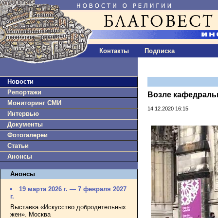
Контакты
Подписка
Новости
Репортажи
Возле кафедраль
Мониторинг СМИ
14.12.2020 16:15
Интервью
Документы
Фотогалереи
Статьи
Анонсы
Анонсы
19 марта 2026 г. — 7 февраля 2027
г.
Выставка «Искусство добродетельных
жен». Москва