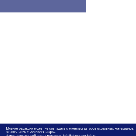
Мнение редакции может не совпадать с мнением авторов отдельных материалов.
© 2005–2026 «Благовест-инфо»
Адрес электронной почты редакции:
info@blagovest-info.ru