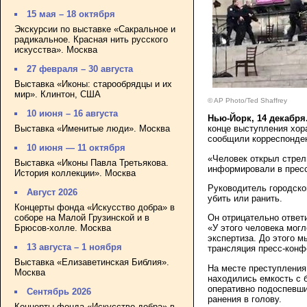
15 мая – 18 октября
Экскурсии по выставке «Сакральное и
радикальное. Красная нить русского
искусства». Москва
27 февраля – 30 августа
Выставка «Иконы: старообрядцы и их
мир». Клинтон, США
© AP Photo/Ted Shaffrey
10 июня – 16 августа
Нью-Йорк, 14 декабря
Выставка «Именитые люди». Москва
конце выступления хор
сообщили корреспонде
10 июня — 11 октября
«Человек открыл стрель
Выставка «Иконы Павла Третьякова.
информировали в пресс
История коллекции». Москва
Руководитель городско
Август 2026
убить или ранить.
Концерты фонда «Искусство добра» в
соборе на Малой Грузинской и в
Он отрицательно ответ
Брюсов-холле. Москва
«У этого человека мог
экспертиза. До этого м
13 августа – 1 ноября
трансляция пресс-конфе
Выставка «Елизаветинская Библия».
На месте преступления
Москва
находились емкость с б
оперативно подоспевши
Сентябрь 2026
ранения в голову.
Концерты фонда «Искусство добра» в