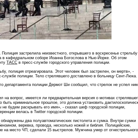
.
Полиция застрелила неизвестного, открывшего в воскресенье стрельбу
а в кафедральном соборе Иоанна Богослова в Нью-Йорке. Об этом
нту
ТАСС
в пресс-службе городского управления полиции.
бу, полиция отреагировала. Этот человек был застрелен, он мертв», -
-службе полиции. Тело стрелявшего доставлено в больницу Сент-Люка.
го департамента полиции Дермот Ши сообщил, что стрелок не успел ник
ил на вопрос, имеется ли предварительная версия о мотивах стрелявшег
ло быть криминальное прошлое, это должна установить дактилоскопичес
ы не будем раскрывать его имя», - сказал шеф городской полиции,
ренции велась в Twitter городской полиции.
 обнаружены два полуавтоматических пистолета и сумка. Внутри сумки
ензином, веревка, провода, несколько ножей и библия. Полицейские,
е на место ЧП, сделали 15 выстрелов. Мужчина умер от огнестрельного