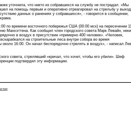
акже уточнила, что никто из собравшихся на службу не пострадал. «Мы
ришел на помощь первым и оперативно отреагировал на стрельбу у выхо
сутствию данных о ранениях у собравшихся», - говорится в сообщении,
храма.
:00 по времени восточного побережья США (00:00 мск) на пересечении 1
ню Манхэттена. Как сообщил член городского совета Марк Левайн, нек
рядочно в воздух в присутствии «примерно 400 человек». «Человек,
 вскарабкался на строительные леса внутри собора во время
 около 16:00. Он начал беспорядочно стрелять в воздух», - написал Ле
кого совета, стрелявший «кричал, что хочет, чтобы его убили». Шеф
еренции подтвердил эту информацию.
ости»