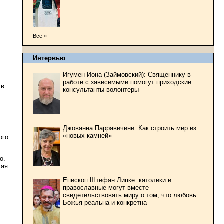
Все »
Интервью
Игумен Иона (Займовский): Священнику в
работе с зависимыми помогут приходские
 в
консультанты-волонтеры
Джованна Парравичини: Как строить мир из
«новых камней»
ого
о.
кая
Епископ Штефан Липке: католики и
православные могут вместе
свидетельствовать миру о том, что любовь
Божья реальна и конкретна