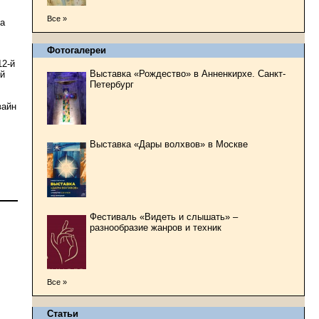
Все »
да
Фотогалереи
12-й
Выставка «Рождество» в Анненкирхе. Санкт-
ий
Петербург
вайн
Выставка «Дары волхвов» в Москве
Фестиваль «Видеть и слышать» –
разнообразие жанров и техник
Все »
Статьи