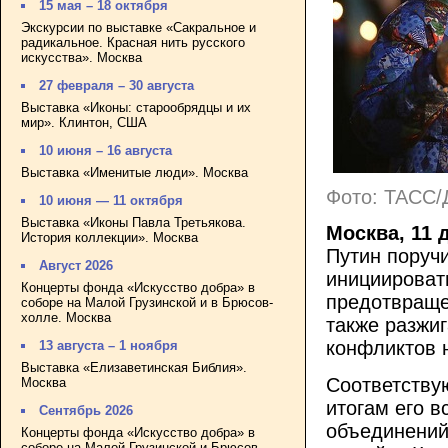
15 мая – 18 октября
Экскурсии по выставке «Сакральное и
радикальное. Красная нить русского
искусства». Москва
27 февраля – 30 августа
Выставка «Иконы: старообрядцы и их
мир». Клинтон, США
10 июня – 16 августа
Выставка «Именитые люди». Москва
Фото: ТАСС/
10 июня — 11 октября
Выставка «Иконы Павла Третьякова.
Москва, 11 
История коллекции». Москва
Путин поруч
Август 2026
инициироват
Концерты фонда «Искусство добра» в
предотвраще
соборе на Малой Грузинской и в Брюсов-
холле. Москва
также разжи
конфликтов н
13 августа – 1 ноября
Выставка «Елизаветинская Библия».
Соответству
Москва
итогам его в
Сентябрь 2026
объединений
Концерты фонда «Искусство добра» в
соборе на Малой Грузинской и Брюсов-