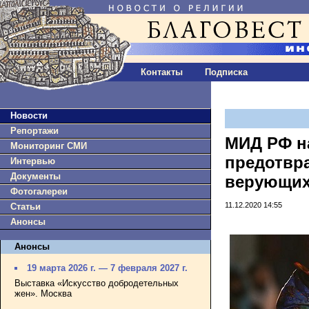
Контакты
Подписка
Новости
Репортажи
МИД РФ н
Мониторинг СМИ
предотвр
Интервью
Документы
верующих
Фотогалереи
11.12.2020 14:55
Статьи
Анонсы
Анонсы
19 марта 2026 г. — 7 февраля 2027 г.
Выставка «Искусство добродетельных
жен». Москва