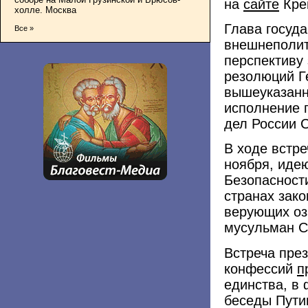
на
сайте
Кре
холле. Москва
Глава госуд
Все »
внешнеполит
перспективу
резолюций Г
вышеуказанн
исполнение 
дел России 
В ходе встр
ноября, иде
Безопасност
странах зако
верующих оз
мусульман С
Встреча пре
конфессий
п
единства, в
беседы Пути