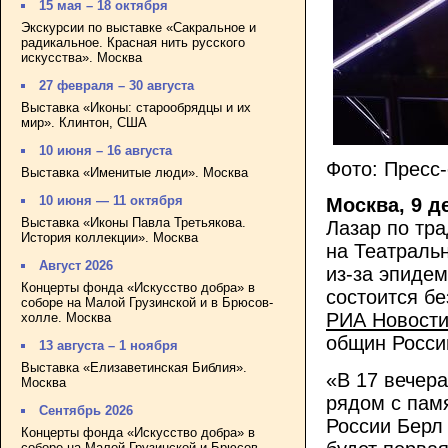
15 мая – 18 октября
Экскурсии по выставке «Сакральное и
радикальное. Красная нить русского
искусства». Москва
27 февраля – 30 августа
Выставка «Иконы: старообрядцы и их
мир». Клинтон, США
10 июня – 16 августа
Фото: Пресс
Выставка «Именитые люди». Москва
10 июня — 11 октября
Москва, 9 д
Выставка «Иконы Павла Третьякова.
Лазар по тр
История коллекции». Москва
на Театральн
Август 2026
из-за эпиде
Концерты фонда «Искусство добра» в
состоится бе
соборе на Малой Грузинской и в Брюсов-
РИА Новост
холле. Москва
общин Росси
13 августа – 1 ноября
Выставка «Елизаветинская Библия».
«В 17 вечер
Москва
рядом с пам
Сентябрь 2026
России Берл
Концерты фонда «Искусство добра» в
соборе на Малой Грузинской и Брюсов-