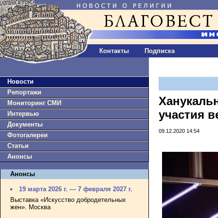
Контакты
Подписка
Новости
Репортажи
Ханукальн
Мониторинг СМИ
участия в
Интервью
Документы
09.12.2020 14:54
Фотогалереи
Статьи
Анонсы
Анонсы
19 марта 2026 г. — 7 февраля 2027 г.
Выставка «Искусство добродетельных
жен». Москва