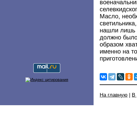
военачальни
селевкидског
Масло, необ
светильника,
нашли лишь 
должно было 
образом хва
именно на т
приготовлени
На главную
|
В