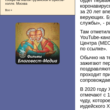
будет первая
холле. Москва
коронавирус
Все »
за 20 лет вп
верующих. Бу
службы», - р
Там отметил
YouTube-кан
Центра (МЕО
по ссылке».
Обычно на т
зажигают пер
поздравляют
проходит пр
сопровождае
В 2020 году 
отмечают с 
чуду, котор
иудейского 