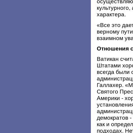
осуществляю
культурного,
характера.
«Все это дае
верному пути
взаимном ува
Отношения 
Ватикан счи
Штатами хор
всегда были
администрац
Галлахер. «М
Святого Пре
Америки - хо
установления
администраци
демократов -
как и опреде
подходах. Не