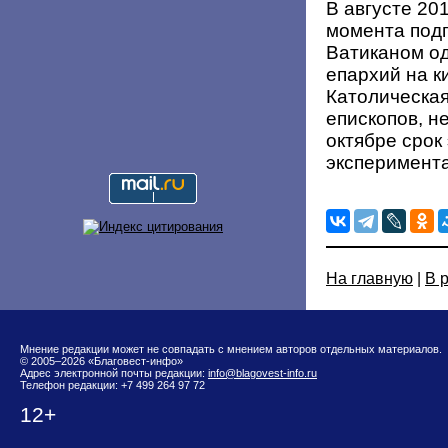
В августе 20
момента подп
Ватиканом од
епархий на к
Католическая
епископов, н
октябре срок
эксперимента
На главную
|
В 
Мнение редакции может не совпадать с мнением авторов отдельных материалов.
© 2005–2026 «Благовест-инфо»
Адрес электронной почты редакции:
info@blagovest-info.ru
Телефон редакции: +7 499 264 97 72
12+