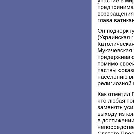
участие в ми
предпринимал
возвращения 
глава ватика
Он подчеркну
(Украинская 
Католическая
Мукачевская 
придерживаю
помимо своей
паствы «ока
населению вн
религиозной 
Как отметил 
что любая п
заменять уси
выходу из ко
в достижени
непосредстве
Святого Прес