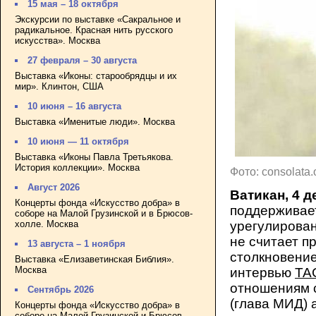
15 мая – 18 октября
Экскурсии по выставке «Сакральное и
радикальное. Красная нить русского
искусства». Москва
27 февраля – 30 августа
Выставка «Иконы: старообрядцы и их
мир». Клинтон, США
10 июня – 16 августа
Выставка «Именитые люди». Москва
10 июня — 11 октября
Выставка «Иконы Павла Третьякова.
История коллекции». Москва
Фото: consolata.
Август 2026
Ватикан, 4 д
Концерты фонда «Искусство добра» в
поддерживае
соборе на Малой Грузинской и в Брюсов-
холле. Москва
урегулирован
не считает п
13 августа – 1 ноября
столкновение
Выставка «Елизаветинская Библия».
Москва
интервью
ТА
отношениям с
Сентябрь 2026
(глава МИД) 
Концерты фонда «Искусство добра» в
соборе на Малой Грузинской и Брюсов-