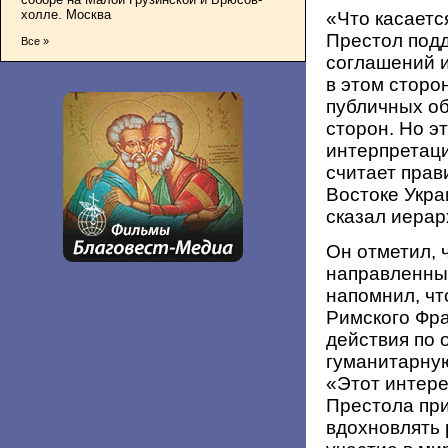
холле. Москва
«Что касаетс
Престол под
Все »
соглашений и
в этом сторо
публичных о
сторон. Но э
интерпретаци
считает прав
Востоке Укра
сказал иерар
Он отметил, 
направленны
напомнил, чт
Римского Фр
действия по
гуманитарну
«Этот интере
Престола при
вдохновлять