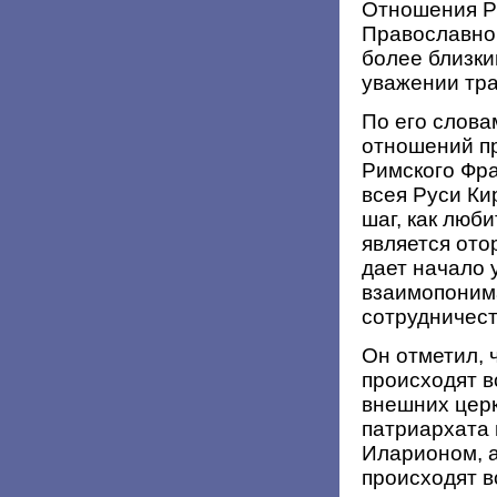
Отношения Р
Православной
более близки
уважении тра
По его слова
отношений п
Римского Фра
всея Руси Ки
шаг, как люб
является от
дает начало
взаимопоним
сотрудничест
Он отметил, 
происходят в
внешних церк
патриархата
Иларионом, а
происходят в