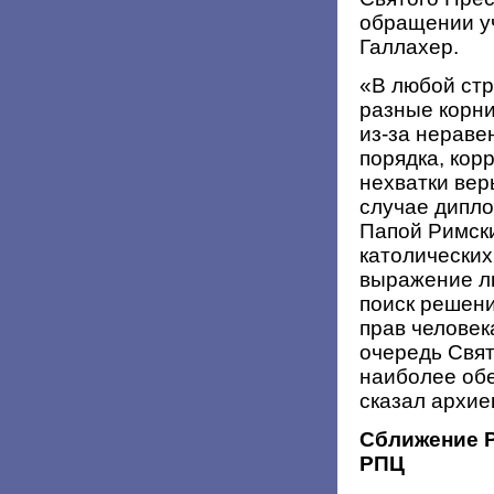
обращении уч
Галлахер.
«В любой стр
разные корни
из-за нераве
порядка, кор
нехватки вер
случае дипло
Папой Римски
католических
выражение л
поиск решени
прав человек
очередь Свят
наиболее обе
сказал архие
Сближение Р
РПЦ