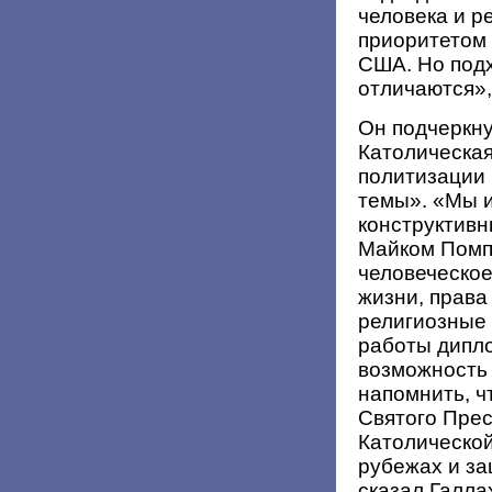
человека и р
приоритетом 
США. Но подх
отличаются», 
Он подчеркну
Католическая
политизации 
темы». «Мы 
конструктивн
Майком Помпе
человеческое
жизни, права
религиозные 
работы дипло
возможность 
напомнить, ч
Святого Прес
Католической
рубежах и за
сказал Галла