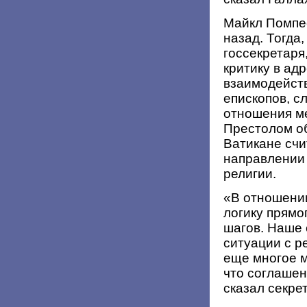
Майкл Помпе
назад. Тогда
госсекретаря
критику в ад
взаимодейств
епископов, с
отношения м
Престолом об
Ватикане счи
направлении
религии.
«В отношении
логику прямо
шагов. Наше
ситуации с р
еще многое м
что соглашен
сказал секре