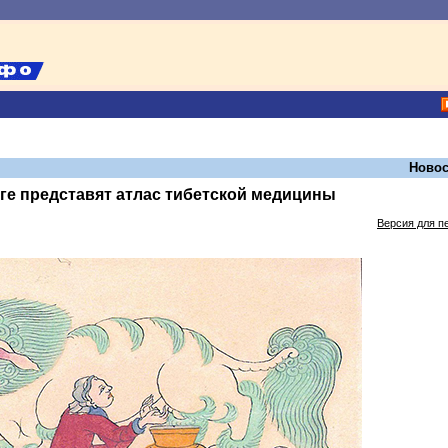
Новос
ге представят атлас тибетской медицины
Версия для п