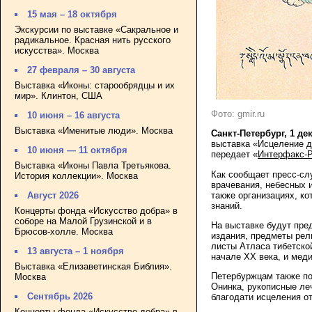
15 мая – 18 октября
Экскурсии по выставке «Сакральное и
радикальное. Красная нить русского
искусства». Москва
27 февраля – 30 августа
Выставка «Иконы: старообрядцы и их
мир». Клинтон, США
Фото: gmir.ru
10 июня – 16 августа
Выставка «Именитые люди». Москва
Санкт-Петербург, 1 де
выставка «Исцеление д
10 июня — 11 октября
передает «
Интерфакс-Р
Выставка «Иконы Павла Третьякова.
Как сообщает пресс-слу
История коллекции». Москва
врачевания, небесных 
также организациях, к
Август 2026
знаний.
Концерты фонда «Искусство добра» в
соборе на Малой Грузинской и в
На выставке будут пре
Брюсов-холле. Москва
издания, предметы рели
листы Атласа тибетск
13 августа – 1 ноября
начале ХХ века, и мед
Выставка «Елизаветинская Библия».
Петербуржцам также по
Москва
Онинка, рукописные леч
Сентябрь 2026
благодати исцеления о
Концерты фонда «Искусство добра» в