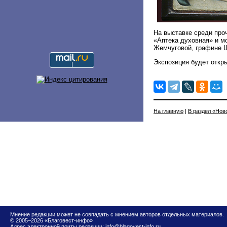
На выставке среди про
«Аптека духовная» и м
Жемчуговой, графине 
Экспозиция будет откры
На главную
|
В раздел «Нов
Мнение редакции может не совпадать с мнением авторов отдельных материалов.
© 2005–2026 «Благовест-инфо»
Адрес электронной почты редакции:
info@blagovest-info.ru