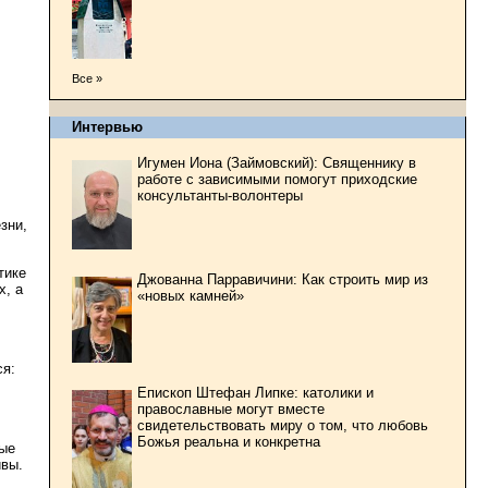
Все »
Интервью
Игумен Иона (Займовский): Священнику в
работе с зависимыми помогут приходские
консультанты-волонтеры
зни,
тике
Джованна Парравичини: Как строить мир из
х, а
«новых камней»
ся:
Епископ Штефан Липке: католики и
православные могут вместе
свидетельствовать миру о том, что любовь
Божья реальна и конкретна
вые
ивы.