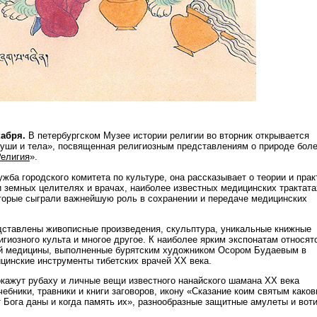
кабря.
В петербургском Музее истории религии во вторник открывается
уши и тела», посвященная религиозным представлениям о природе боле
елигия
».
жба городского комитета по культуре, она рассказывает о теории и прак
и земных целителях и врачах, наиболее известных медицинских трактата
оторые сыграли важнейшую роль в сохранении и передаче медицинских
дставлены живописные произведения, скульптура, уникальные книжные
гиозного культа и многое другое. К наиболее ярким экспонатам относят
ой медицины, выполненные бурятским художником Осором Будаевым в
ицинские инструменты тибетских врачей ХХ века.
кажут рубаху и личные вещи известного нанайского шамана ХХ века
ебники, травники и книги заговоров, икону «Сказание коим святым како
т Бога даны и когда память их», разнообразные защитные амулеты и вот