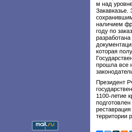
м над уровн
Закавказье. 
сохранившими
наличием фр
году по зак
разработана
документаци
которая пол
Государствен
прошла все 
законодател
Президент Р
государствен
1100-летие 
подготовлен
реставрация 
территории 