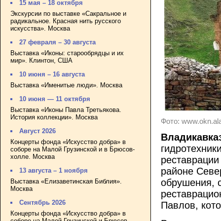
15 мая – 18 октября
Экскурсии по выставке «Сакральное и
радикальное. Красная нить русского
искусства». Москва
27 февраля – 30 августа
Выставка «Иконы: старообрядцы и их
мир». Клинтон, США
10 июня – 16 августа
Выставка «Именитые люди». Москва
10 июня — 11 октября
Выставка «Иконы Павла Третьякова.
История коллекции». Москва
Фото: www.okn.ala
Август 2026
Владикавказ
Концерты фонда «Искусство добра» в
гидротехник
соборе на Малой Грузинской и в Брюсов-
холле. Москва
реставрации 
районе Север
13 августа – 1 ноября
обрушения,
Выставка «Елизаветинская Библия».
Москва
реставрацио
Сентябрь 2026
Павлов, кото
Концерты фонда «Искусство добра» в
соборе на Малой Грузинской и Брюсов-