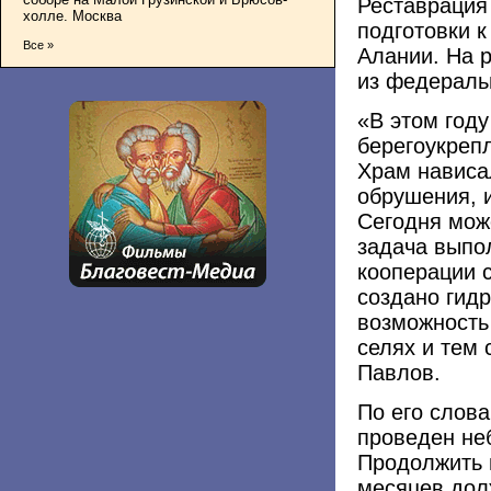
Реставрация 
холле. Москва
подготовки 
Все »
Алании. На 
из федераль
«В этом году
берегоукрепл
Храм нависа
обрушения, и
Сегодня мож
задача выпо
кооперации с
создано гид
возможность
селях и тем 
Павлов.
По его слова
проведен не
Продолжить 
месяцев дол