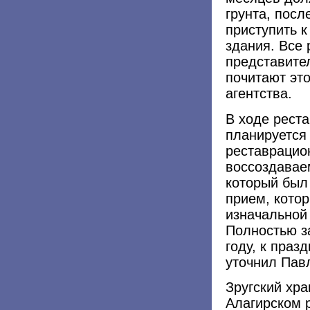
грунта, пос
приступить 
здания. Все
представите
почитают это
агентства.
В ходе рест
планируется 
реставрацио
воссоздаваем
который был
прием, кото
изначальной
Полностью з
году, к праз
уточнил Пав
Зругский хр
Алагирском 