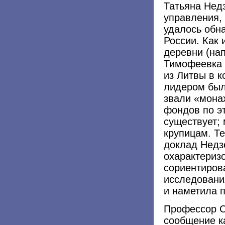
Татьяна Нед
управления,
удалось обн
России. Как 
деревни (на
Тимофеевка 
из Литвы в к
лидером был
звали «мона
фондов по эт
существует;
крупицам. Т
доклад Недз
охарактериз
сориентирова
исследовани
и наметила 
Профессор С
сообщение к