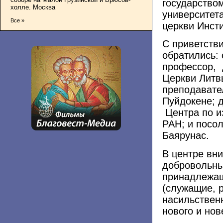
государством
холле. Москва
университета
Все »
церкви Инст
С приветстви
обратились:
профессор, 
Церкви Литв
преподавате
Пуйдокене; д
Центра по и
РАН; и посо
Баярунас.
В центре вн
добровольны
принадлежащ
(служащие, р
насильствен
нового и но