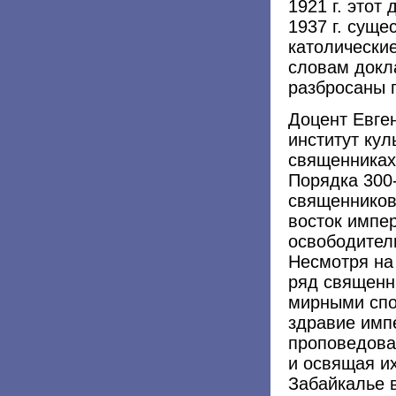
1921 г. этот
1937 г. суще
католически
словам докл
разбросаны п
Доцент Евге
институт кул
священниках 
Порядка 300
священников
восток импер
освободитель
Несмотря на
ряд священн
мирными спо
здравие имп
проповедова
и освящая и
Забайкалье 