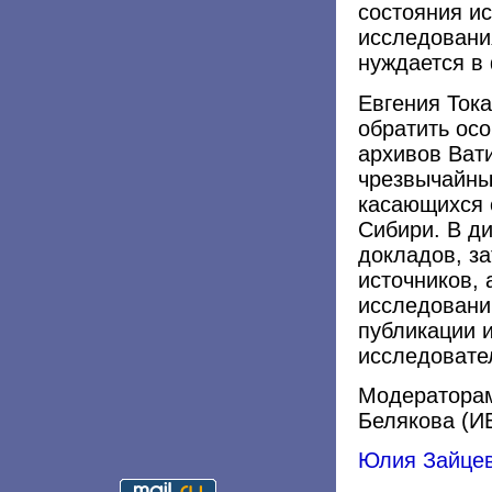
состояния ис
исследовани
нуждается в
Евгения Ток
обратить ос
архивов Вати
чрезвычайны
касающихся 
Сибири. В ди
докладов, з
источников,
исследовани
публикации 
исследовате
Модераторам
Белякова (И
Юлия Зайце