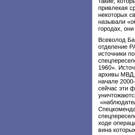
такие, котор
привлекая ср
некоторых св
называли «о
городах, они
Всеволод Баш
отделение Р
источники п
спецпересел
1960». Источ
архивы МВД,
начале 2000-
сейчас эти 
уничтожаютс
«наблюдател
Спецкоменда
спецпересел
ходе операци
вина которых