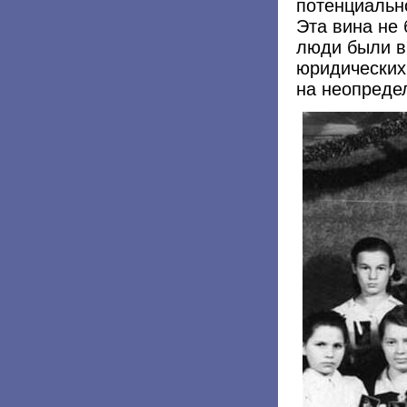
потенциально
Эта вина не
люди были в
юридических 
на неопреде