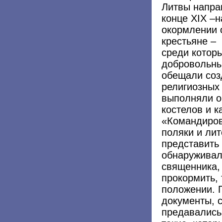
Литвы напра
конце XIX –н
окормлении 
крестьяне –
среди которы
добровольны
обещали соз
религиозных 
выполняли о
костелов и к
«Командиров
поляки и ли
представить 
обнаруживал
священника,
прокормить, 
положении. 
документы, 
предавались 