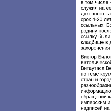
в том числе 
служил на е
духовного с
срок 4-20 ле
ссыльных. Б
родину после
ссылку были
кладбище в д
захоронения 
Виктор Билот
Католическо
Витаутаса Ве
по теме круг
стран и горо
разнообразие
информацию:
обращений к
имперским и 
надписей на