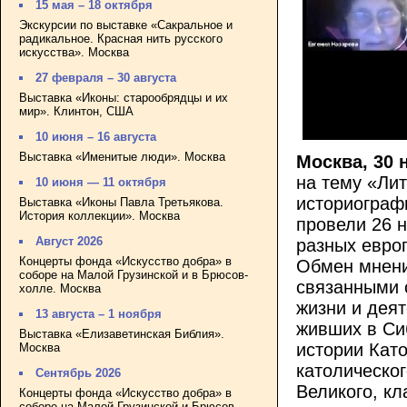
15 мая – 18 октября
Экскурсии по выставке «Сакральное и
радикальное. Красная нить русского
искусства». Москва
27 февраля – 30 августа
Выставка «Иконы: старообрядцы и их
мир». Клинтон, США
10 июня – 16 августа
Выставка «Именитые люди». Москва
Москва, 30 
на тему «Лит
10 июня — 11 октября
историограф
Выставка «Иконы Павла Третьякова.
История коллекции». Москва
провели 26 н
Август 2026
разных европ
Концерты фонда «Искусство добра» в
Обмен мнени
соборе на Малой Грузинской и в Брюсов-
связанными 
холле. Москва
жизни и дея
13 августа – 1 ноября
живших в Си
Выставка «Елизаветинская Библия».
истории Кат
Москва
католическо
Сентябрь 2026
Великого, к
Концерты фонда «Искусство добра» в
соборе на Малой Грузинской и Брюсов-