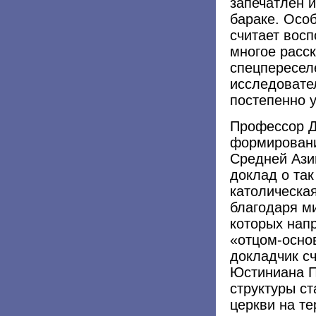
запечатлен 
бараке. Осо
считает вос
многое расс
спецпересел
исследовате
постепенно у
Профессор Д
формировани
Средней Ази
доклад о та
католическа
благодаря м
которых напр
«отцом-осно
докладчик с
Юстиниана П
структуры с
церкви на те