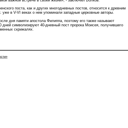
амой важной встрече в своей жизни», - заключил Волков.
нского поста, как и других многодневных постов, относится к древним
: уже в V-VI веках о нем упоминали западные церковные авторы.
после дня памяти апостола Филиппа, поэтому его также называют
0 дней символизируют 40-дневный пост пророка Моисея, получившего
аменных скрижалях.
ости»