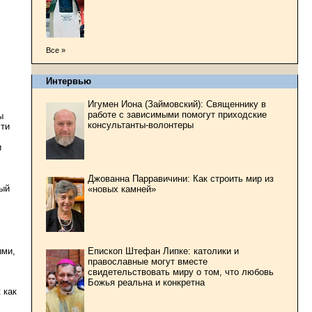
Все »
Интервью
Игумен Иона (Займовский): Священнику в
работе с зависимыми помогут приходские
ы
консультанты-волонтеры
сти
и
Джованна Парравичини: Как строить мир из
вый
«новых камней»
ыми,
Епископ Штефан Липке: католики и
православные могут вместе
свидетельствовать миру о том, что любовь
Божья реальна и конкретна
 как