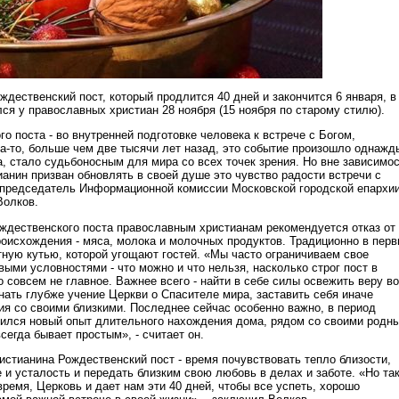
ждественский пост, который продлится 40 дней и закончится 6 января, в
ся у православных христиан 28 ноября (15 ноября по старому стилю).
 поста - во внутренней подготовке человека к встрече с Богом,
а-то, больше чем две тысячи лет назад, это событие произошло однажд
а, стало судьбоносным для мира со всех точек зрения. Но вне зависимо
ианин призван обновлять в своей душе это чувство радости встречи с
председатель Информационной комиссии Московской городской епархи
Волков.
ждественского поста православным христианам рекомендуется отказ от
роисхождения - мяса, молока и молочных продуктов. Традиционно в пер
тную кутью, которой угощают гостей. «Мы часто ограничиваем свое
ыми условностями - что можно и что нельзя, насколько строг пост в
 совсем не главное. Важнее всего - найти в себе силы освежить веру во
нать глубже учение Церкви о Спасителе мира, заставить себя иначе
ия со своими близкими. Последнее сейчас особенно важно, в период
вился новый опыт длительного нахождения дома, рядом со своими родн
всегда бывает простым», - считает он.
истианина Рождественский пост - время почувствовать тепло близости,
и усталость и передать близким свою любовь в делах и заботе. «Но так
время, Церковь и дает нам эти 40 дней, чтобы все успеть, хорошо