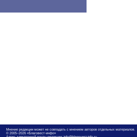
Мнение редакции может не совпадать с мнением авторов отдельных материалов.
© 2005–2026 «Благовест-инфо»
Адрес электронной почты редакции:
info@blagovest-info.ru