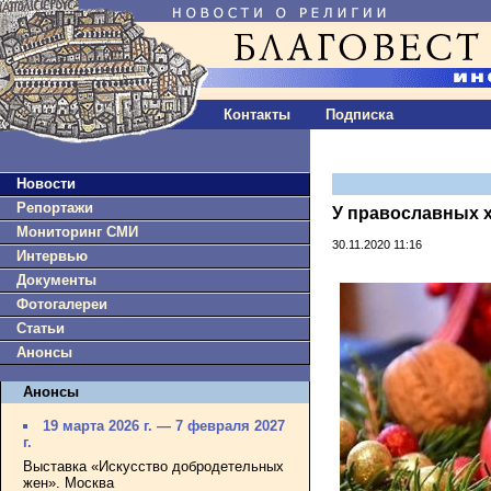
Контакты
Подписка
Новости
Репортажи
У православных х
Мониторинг СМИ
30.11.2020 11:16
Интервью
Документы
Фотогалереи
Статьи
Анонсы
Анонсы
19 марта 2026 г. — 7 февраля 2027
г.
Выставка «Искусство добродетельных
жен». Москва