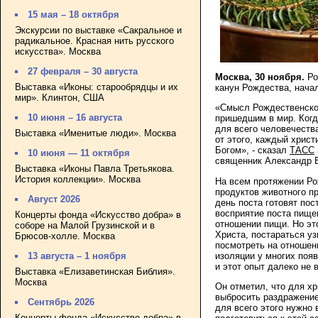
15 мая – 18 октября
Экскурсии по выставке «Сакральное и
радикальное. Красная нить русского
искусства». Москва
27 февраля – 30 августа
Москва, 30 ноября.
Ро
Выставка «Иконы: старообрядцы и их
канун Рождества, начал
мир». Клинтон, США
«Смысл Рождественского
10 июня – 16 августа
пришедшим в мир. Когд
для всего человечеств
Выставка «Именитые люди». Москва
от этого, каждый христ
Богом», - сказал
ТАСС
10 июня — 11 октября
священник Александр 
Выставка «Иконы Павла Третьякова.
История коллекции». Москва
На всем протяжении Ро
продуктов животного п
Август 2026
день поста готовят пос
восприятие поста пищев
Концерты фонда «Искусство добра» в
отношении пищи. Но это
соборе на Малой Грузинской и в
Христа, постараться уз
Брюсов-холле. Москва
посмотреть на отношен
изоляции у многих поя
13 августа – 1 ноября
и этот опыт далеко не 
Выставка «Елизаветинская Библия».
Москва
Он отметил, что для хр
выбросить раздражение 
Сентябрь 2026
для всего этого нужно 
Концерты фонда «Искусство добра» в