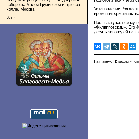
подготовиться к этой с
соборе на Малой Грузинской и Брюсов-
Установление Рождестве
холле. Москва
временам христианства
Все »
Пост наступает сразу 
«Филипповским». Его 4
десять заповедей на к
На главную
|
В раздел «Нов