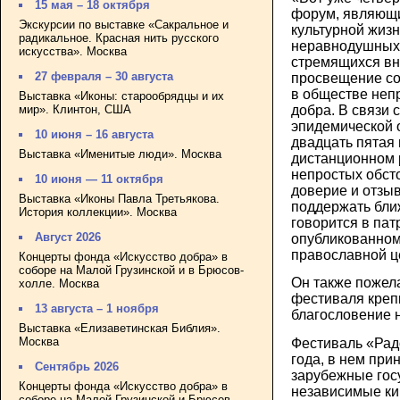
15 мая – 18 октября
форум, являющ
Экскурсии по выставке «Сакральное и
культурной жиз
радикальное. Красная нить русского
неравнодушных 
искусства». Москва
стремящихся вн
27 февраля – 30 августа
просвещение со
в обществе неп
Выставка «Иконы: старообрядцы и их
мир». Клинтон, США
добра. В связи 
эпидемической 
10 июня – 16 августа
двадцать пятая 
Выставка «Именитые люди». Москва
дистанционном
непростых обст
10 июня — 11 октября
доверие и отзыв
Выставка «Иконы Павла Третьякова.
поддержать бли
История коллекции». Москва
говорится в па
Август 2026
опубликованном
православной це
Концерты фонда «Искусство добра» в
соборе на Малой Грузинской и в Брюсов-
Он также пожел
холле. Москва
фестиваля креп
13 августа – 1 ноября
благословение н
Выставка «Елизаветинская Библия».
Москва
Фестиваль «Рад
года, в нем при
Сентябрь 2026
зарубежные гос
Концерты фонда «Искусство добра» в
независимые кин
соборе на Малой Грузинской и Брюсов-