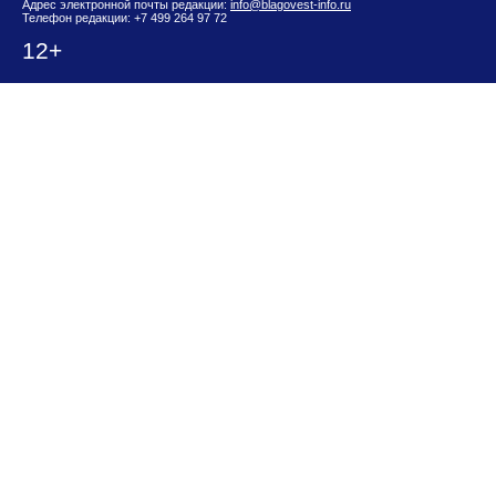
Адрес электронной почты редакции:
info@blagovest-info.ru
Телефон редакции: +7 499 264 97 72
12+