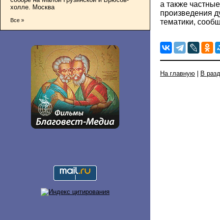
а также частны
холле. Москва
произведения д
Все »
тематики, сооб
На главную
|
В раз