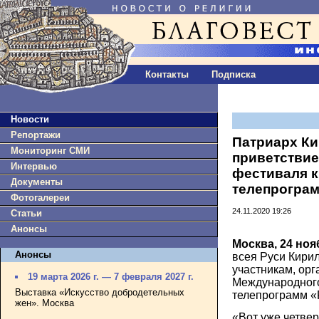
Контакты
Подписка
Новости
Репортажи
Патриарх Ки
Мониторинг СМИ
приветствие
Интервью
фестиваля 
Документы
телепрогра
Фотогалереи
24.11.2020 19:26
Статьи
Анонсы
Москва, 24 ноя
Анонсы
всея Руси Кири
участникам, орг
19 марта 2026 г. — 7 февраля 2027 г.
Международног
Выставка «Искусство добродетельных
телепрограмм «
жен». Москва
«Вот уже четвер