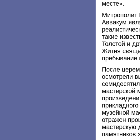
месте».
Митрополит 
Аввакум явл
реалистичес
такие извест
Толстой и др
Жития свяще
пребывание 
После церем
осмотрели в
семидесятил
мастерской 
произведени
прикладного 
музейной мас
отражен про
мастерскую 
памятников 