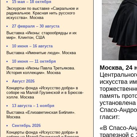
15 мая – 18 октября
Экскурсии по выставке «Сакральное и
радикальное. Красная нить русского
искусства». Москва
27 февраля – 30 августа
Выставка «Иконы: старообрядцы и их
мир». Клинтон, США
10 июня – 16 августа
Выставка «Именитые люди». Москва
10 июня — 11 октября
Москва, 24 
Выставка «Иконы Павла Третьякова.
История коллекции». Москва
Центральног
искусства и
Август 2026
торжественн
Концерты фонда «Искусство добра» в
соборе на Малой Грузинской и в Брюсов-
память прот
холле. Москва
установлена
13 августа – 1 ноября
Спасо-Андро
Выставка «Елизаветинская Библия».
гласит:
Москва
Сентябрь 2026
«В Спасо-Ан
Концерты фонда «Искусство добра» в
трапезной с 
соборе на Малой Грузинской и Брюсов-