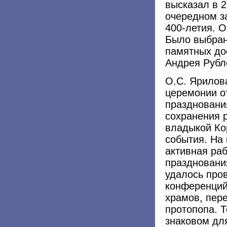
высказал в 2
очередном з
400-летия. О
Было выбран
памятных дос
Андрея Рубл
О.С. Ярилов
церемонии о
праздновани
сохранения р
владыкой Ко
события. На
активная раб
праздновани
удалось про
конференций
храмов, пер
протопопа. Т
знаковом дл