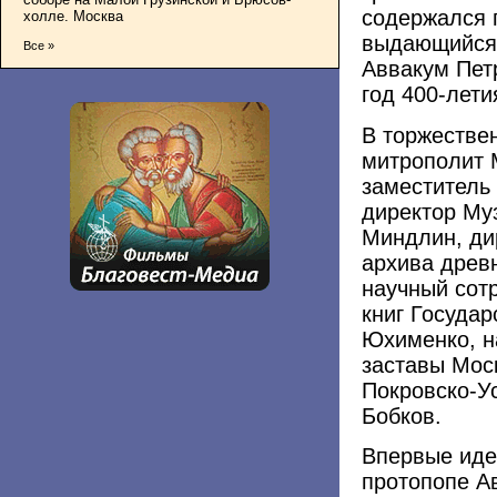
содержался 
холле. Москва
выдающийся 
Все »
Аввакум Петр
год 400-лети
В торжестве
митрополит 
заместитель
директор Му
Миндлин, ди
архива древ
научный сот
книг Государ
Юхименко, н
заставы Мос
Покровско-У
Бобков.
Впервые иде
протопопе А