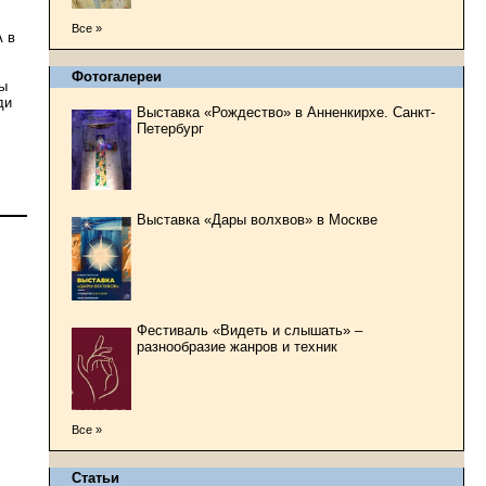
Все »
А в
Фотогалереи
ды
ди
Выставка «Рождество» в Анненкирхе. Санкт-
Петербург
Выставка «Дары волхвов» в Москве
Фестиваль «Видеть и слышать» –
разнообразие жанров и техник
Все »
Статьи