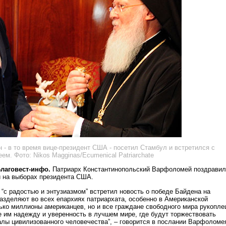
 - в то время вице-президент США - посетил Стамбул и встретился с
м. Фото: Nikos Magginas/Ecumenical Patriarchate
Благовест-инфо.
Патриарх Константинопольский Варфоломей поздравил
 на выборах президента США.
 “с радостью и энтузиазмом” встретил новость о победе Байдена на
разделяют во всех епархиях патриархата, особенно в Американской
лько миллионы американцев, но и все граждане свободного мира рукопл
е им надежду и уверенность в лучшем мире, где будут торжествовать
алы цивилизованного человечества”, – говорится в послании Варфоломе