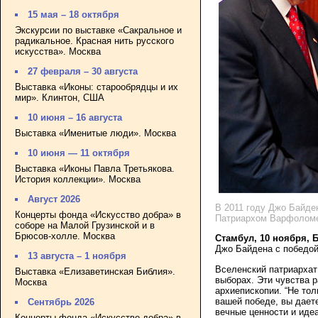
15 мая – 18 октября
Экскурсии по выставке «Сакральное и
радикальное. Красная нить русского
искусства». Москва
27 февраля – 30 августа
Выставка «Иконы: старообрядцы и их
мир». Клинтон, США
10 июня – 16 августа
Выставка «Именитые люди». Москва
10 июня — 11 октября
Выставка «Иконы Павла Третьякова.
История коллекции». Москва
Август 2026
В 2011 году Джо Байден
Концерты фонда «Искусство добра» в
Патриархом Варфоломее
соборе на Малой Грузинской и в
Брюсов-холле. Москва
Стамбул, 10 ноября, 
Джо Байдена с победой
13 августа – 1 ноября
Вселенский патриархат
Выставка «Елизаветинская Библия».
выборах. Эти чувства 
Москва
архиепископии. “Не то
вашей победе, вы дает
Сентябрь 2026
вечные ценности и иде
Концерты фонда «Искусство добра» в