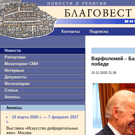
Контакты
Подписка
Новости
Репортажи
Варфоломей – Ба
Мониторинг СМИ
победе
Интервью
10.11.2020 21:36
Документы
Фотогалереи
Статьи
Анонсы
Анонсы
19 марта 2026 г. — 7 февраля 2027
г.
Выставка «Искусство добродетельных
жен». Москва