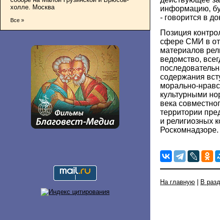
холле. Москва
информацию, бу
- говорится в до
Все »
Позиция контро
сфере СМИ в о
материалов рел
ведомство, всег
последовательн
содержания вст
морально-нравс
культурными но
века совместно
территории пре
и религиозных к
Роскомнадзоре.
На главную
|
В раз