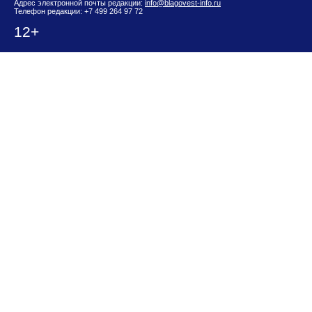
Адрес электронной почты редакции:
info@blagovest-info.ru
Телефон редакции: +7 499 264 97 72
12+