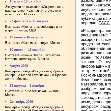
разместившим и
15 мая – 18 октября
ограничиваться.
Экскурсии по выставке «Сакральное и
опубликованном
радикальное. Красная нить русского
ведомства разъ
искусства». Москва
публикаций на р
27 февраля – 30 августа
передает
ТАСС
.
Выставка «Иконы: старообрядцы и их
мир». Клинтон, США
«Распространен
расценивается 
10 июня – 16 августа
оскорбительным
Выставка «Именитые люди». Москва
представителей
объединений, к
10 июня — 11 октября
разжигание нац
Выставка «Иконы Павла Третьякова.
розни, что явл
История коллекции». Москва
законов «О сре
Август 2026
информации» и 
экстремистской 
Концерты фонда «Искусство добра» в
соборе на Малой Грузинской и в Брюсов-
Роскомнадзор п
холле. Москва
Федерации возд
материалов, в т
13 августа – 1 ноября
изображений, к
Выставка «Елизаветинская Библия».
нарушение норм
Москва
законодательств
немедленно прес
Сентябрь 2026
ресурсам, рас
Концерты фонда «Искусство добра» в
действующее за
соборе на Малой Грузинской и Брюсов-