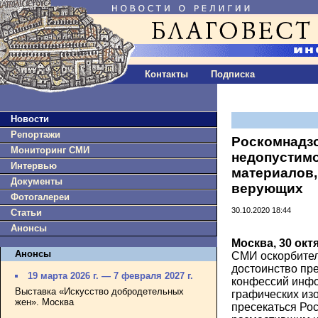
Контакты
Подписка
Новости
Репортажи
Роскомнадз
Мониторинг СМИ
недопустим
Интервью
материалов
Документы
верующих
Фотогалереи
30.10.2020 18:44
Статьи
Анонсы
Москва, 30 окт
Анонсы
СМИ оскорбите
достоинство пр
19 марта 2026 г. — 7 февраля 2027 г.
конфессий инфо
Выставка «Искусство добродетельных
графических из
жен». Москва
пресекаться Рос