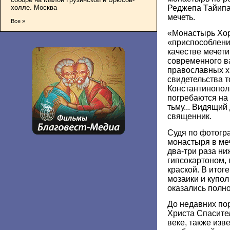
холле. Москва
Реджепа Тайипа
мечеть.
Все »
«Монастырь Хор
«приспособлени
качестве мечети
современного в
православных х
свидетельства т
Константинополь
погребаются на 
тьму... Видящий
священник.
Судя по фотогр
монастыря в меч
два-три раза ни
гипсокартоном,
краской. В итог
мозаики и купо
оказались полно
До недавних пор
Христа Спасител
веке, также изв