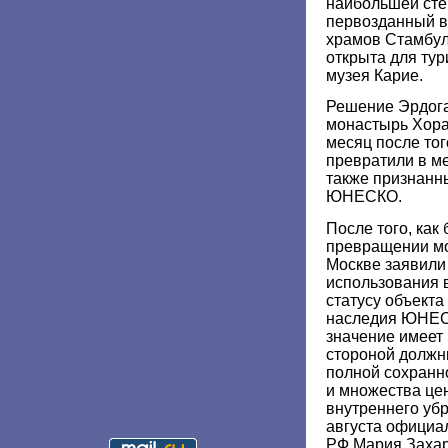
наибольшей сте
первозданный в
храмов Стамбул
открыта для тур
музея Карие.
Решение Эрдог
монастырь Хора
месяц после тог
превратили в м
также признан
ЮНЕСКО.
После того, как
превращении мо
Москве заявили
использования 
статусу объекта
наследия ЮНЕС
значение имеет 
стороной должн
полной сохранно
и множества це
внутреннего убр
августа официа
РФ Мария Захар