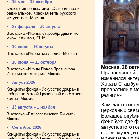
15 мая – 18 октября
Экскурсии по выставке «Сакральное и
радикальное. Красная нить русского
искусства». Москва
27 февраля – 30 августа
Выставка «Иконы: старообрядцы и их
мир». Клинтон, США
10 июня – 16 августа
Выставка «Именитые люди». Москва
10 июня — 11 октября
Москва, 28 окт
Выставка «Иконы Павла Третьякова.
Православной Ц
История коллекции». Москва
изменился инте
Август 2026
Хора в Стамбуле
превратили в м
Концерты фонда «Искусство добра» в
соборе на Малой Грузинской и в Брюсов-
религия»
.
холле. Москва
Замглавы синод
13 августа – 1 ноября
церковных связ
Выставка «Елизаветинская Библия».
Балашов опублик
Москва
фейсбуке две ф
августа этого г
Сентябрь 2026
статус музея, и
Концерты фонда «Искусство добра» в
монастырь по р
соборе на Малой Грузинской и Брюсов-