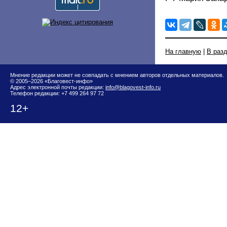
На главную
|
В раз
Мнение редакции может не совпадать с мнением авторов отдельных материалов.
© 2005–2026 «Благовест-инфо»
Адрес электронной почты редакции:
info@blagovest-info.ru
Телефон редакции: +7 499 264 97 72
12+