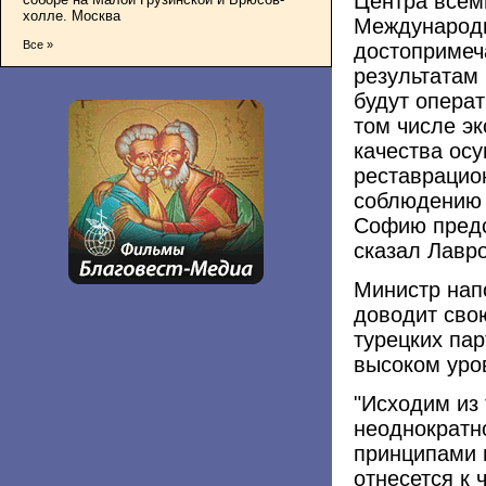
Центра все
холле. Москва
Международн
Все »
достопримеч
результатам
будут опера
том числе э
качества ос
реставрацио
соблюдению 
Софию предс
сказал Лавро
Министр нап
доводит сво
турецких пар
высоком уро
"Исходим из 
неоднократн
принципами 
отнесется к