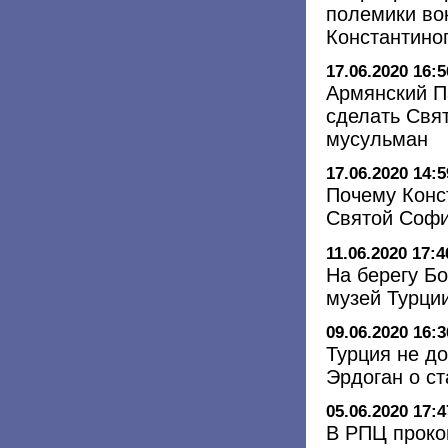
полемики во
Константино
17.06.2020 16:5
Армянский П
сделать Свя
мусульман
17.06.2020 14:5
Почему Конс
Святой Соф
11.06.2020 17:4
На берегу Б
музей Турци
09.06.2020 16:3
Турция не до
Эрдоган о с
05.06.2020 17:4
В РПЦ проко