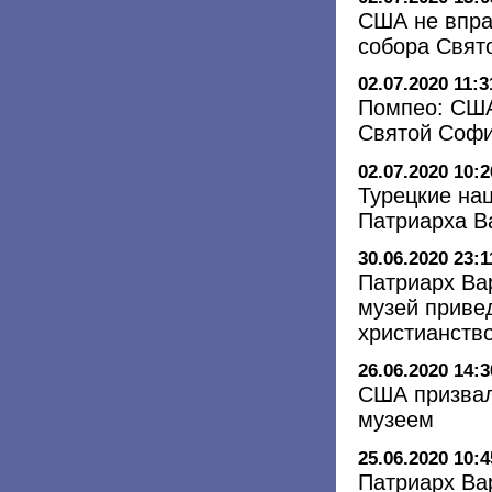
США не впра
собора Свят
02.07.2020 11:3
Помпео: США
Святой Софи
02.07.2020 10:2
Турецкие на
Патриарха В
30.06.2020 23:1
Патриарх Ва
музей приве
христианств
26.06.2020 14:3
США призвал
музеем
25.06.2020 10:4
Патриарх Ва