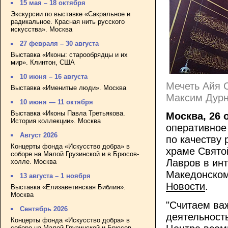
15 мая – 18 октября
Экскурсии по выставке «Сакральное и
радикальное. Красная нить русского
искусства». Москва
27 февраля – 30 августа
Выставка «Иконы: старообрядцы и их
мир». Клинтон, США
10 июня – 16 августа
Мечеть Айя С
Выставка «Именитые люди». Москва
Максим Дур
10 июня — 11 октября
Выставка «Иконы Павла Третьякова.
Москва, 26 
История коллекции». Москва
оперативное
Август 2026
по качеству
Концерты фонда «Искусство добра» в
храме Свято
соборе на Малой Грузинской и в Брюсов-
Лавров в ин
холле. Москва
Македонском
13 августа – 1 ноября
Новости
.
Выставка «Елизаветинская Библия».
Москва
"Считаем ва
Сентябрь 2026
деятельност
Концерты фонда «Искусство добра» в
соборе на Малой Грузинской и Брюсов-