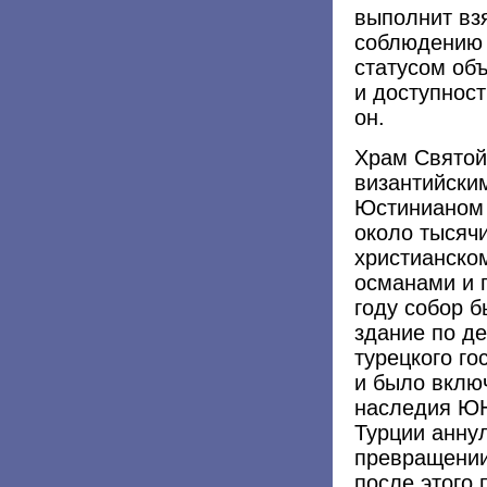
выполнит вз
соблюдению 
статусом объ
и доступност
он.
Храм Святой
византийски
Юстинианом I
около тысяч
христианско
османами и 
году собор б
здание по д
турецкого г
и было вклю
наследия ЮН
Турции анну
превращении
после этого 