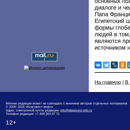
основных по
диалоге и че
Папа Франци
Египетский ш
формы глоба
людей в том,
являются пр
источником 
На главную
|
В
Мнение редакции может не совпадать с мнением авторов отдельных материалов.
© 2005–2026 «Благовест-инфо»
Адрес электронной почты редакции:
info@blagovest-info.ru
Телефон редакции: +7 499 264 97 72
12+