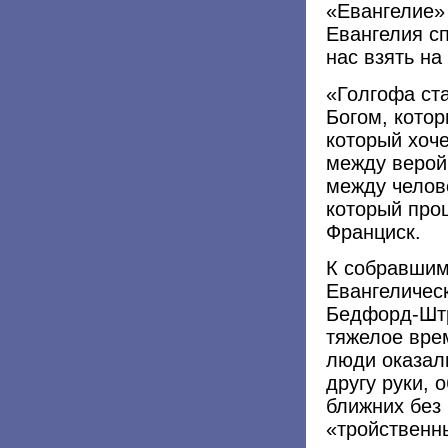
«Евангелие» 
Евангелия с
нас взять на
«Голгофа ст
Богом, котор
который хоче
между верой
между челове
который прощ
Франциск.
К собравшим
Евангеличес
Бедфорд-Штр
тяжелое врем
люди оказал
другу руки, 
ближних без
«тройственны