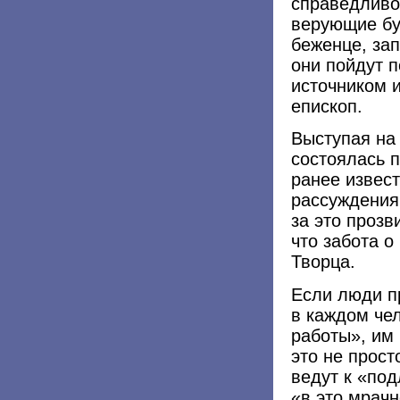
справедливо
верующие буд
беженце, за
они пойдут п
источником 
епископ.
Выступая на
состоялась 
ранее извес
рассуждения
за это проз
что забота о
Творца.
Если люди п
в каждом че
работы», им 
это не прост
ведут к «под
«в это мрачн