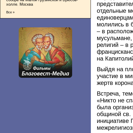
представите
холле. Москва
отдельные м
Все »
единоверцам
молились в 
– в располо
мусульмане, 
религий – в
францисканс
на Капитоли
Выйдя на пл
участие в м
жертв корона
Встреча, те
«Никто не сп
была органи
общиной св. 
инициативе 
межрелигиоз