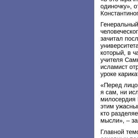
одиночку», 
Константино
Генеральный
человеческо
зачитал посл
университет
который, в ч
учителя Сам
исламист отр
уроке карик
«Перед лицо
я сам, ни ис
милосердия 
этим ужасны
кто разделя
мысли», – з
Главной тем