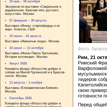
15 мая – 18 октября
Экскурсии по выставке «Сакральное и
радикальное. Красная нить русского
искусства». Москва
27 февраля – 30 августа
Выставка «Иконы: старообрядцы и их
мир». Клинтон, США
10 июня – 16 августа
Выставка «Именитые люди». Москва
Фото: fanari
10 июня — 11 октября
Выставка «Иконы Павла Третьякова.
Рим, 21 окт
История коллекции». Москва
Римский Фра
Август 2026
Варфоломей и
Концерты фонда «Искусство добра» в
соборе на Малой Грузинской и в Брюсов-
мусульмански
холле. Москва
лидеров соб
13 августа – 1 ноября
Капитолийск
Выставка «Елизаветинская Библия».
свою приверж
Москва
готовности 
Сентябрь 2026
Концерты фонда «Искусство добра» в
Перед общей
соборе на Малой Грузинской и Брюсов-