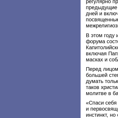
регулярно п
предыдущие 
дней и вклю
посвященные
межрелигиоз
В этом году 
форума сост
Капитолийск
включая Пап
масках и со
Перед лицом
большей сте
думать тольк
таков христи
молитве в б
«Спаси себя 
и первосвящ
инстинкт, но