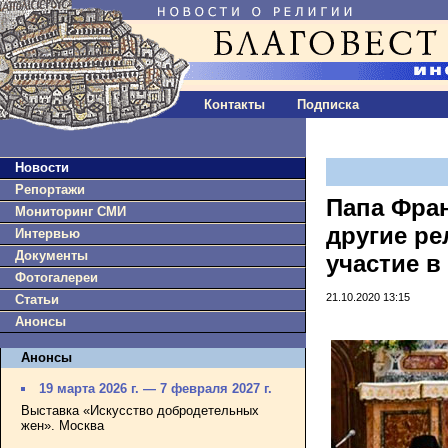
Контакты
Подписка
Новости
Репортажи
Папа Фра
Мониторинг СМИ
другие р
Интервью
Документы
участие в
Фотогалереи
21.10.2020 13:15
Статьи
Анонсы
Анонсы
19 марта 2026 г. — 7 февраля 2027 г.
Выставка «Искусство добродетельных
жен». Москва