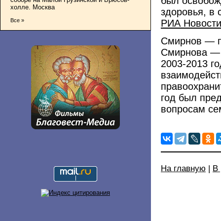
был освобож
холле. Москва
здоровья, в
Все »
РИА Новост
Смирнов — п
Смирнова — 
2003-2013 г
взаимодейст
правоохрани
год был пре
вопросам се
На главную
|
В