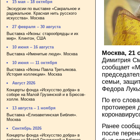
15 мая – 18 октября
Экскурсии по выставке «Сакральное и
радикальное. Красная нить русского
искусства». Москва
27 февраля – 30 августа
Выставка «Иконы: старообрядцы и их
мир». Клинтон, США
10 июня – 16 августа
Москва, 21 
Выставка «Именитые люди». Москва
Димитрия См
10 июня — 11 октября
сообщает «М
Выставка «Иконы Павла Третьякова.
председател
История коллекции». Москва
семьи, защи
Август 2026
Федора Лукь
Концерты фонда «Искусство добра» в
соборе на Малой Грузинской и в Брюсов-
По его слов
холле. Москва
протоиерея д
13 августа – 1 ноября
коронавирус
Выставка «Елизаветинская Библия».
Москва
Ранее сообщ
Сентябрь 2026
после перене
Концерты фонда «Искусство добра» в
соборе на Малой Грузинской и Брюсов-