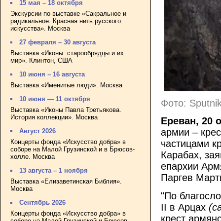
15 мая – 18 октября
Экскурсии по выставке «Сакральное и
радикальное. Красная нить русского
искусства». Москва
27 февраля – 30 августа
Выставка «Иконы: старообрядцы и их
мир». Клинтон, США
10 июня – 16 августа
Выставка «Именитые люди». Москва
10 июня — 11 октября
Фото: Sputni
Выставка «Иконы Павла Третьякова.
История коллекции». Москва
Ереван, 20 
армии – крес
Август 2026
Концерты фонда «Искусство добра» в
частицами к
соборе на Малой Грузинской и в Брюсов-
Карабах, за
холле. Москва
епархии Арм
13 августа – 1 ноября
Паргев Март
Выставка «Елизаветинская Библия».
Москва
"По благосл
Сентябрь 2026
II в Арцах
(с
Концерты фонда «Искусство добра» в
крест армянс
соборе на Малой Грузинской и Брюсов-