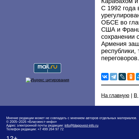
Карабахом и
С 1992 года
урегулирова
ОБСЕ во гла
США и Франц
сохранении 
Армения защ
республики, 
переговоров
На главную
|
В
Мнение редакции может не совпадать с мнением авторов отдельных материалов.
© 2005–2026 «Благовест-инфо»
Адрес электронной почты редакции:
info@blagovest-info.ru
Телефон редакции: +7 499 264 97 72
12+