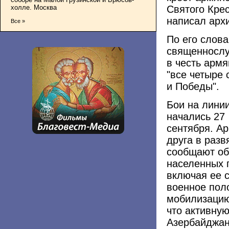
Святого Крес
холле. Москва
написал арх
Все »
По его слова
священнослу
в честь армя
"все четыре
и Победы".
Бои на лини
начались 27
сентября. А
друга в раз
сообщают об
населенных 
включая ее 
военное пол
мобилизацию
что активную
Азербайджан