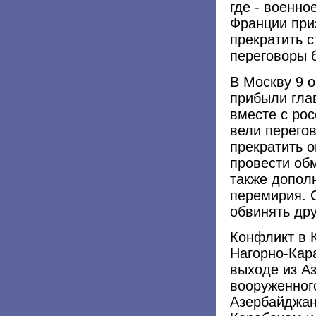
где - военн
Франции при
прекратить с
переговоры 
В Москву 9 
прибыли гла
вместе с рос
вели перегов
прекратить о
провести об
также допол
перемирия. 
обвинять др
Конфликт в К
Нагорно-Кар
выходе из А
вооруженног
Азербайджан