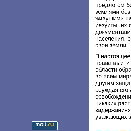
предлогом б
землями без
живущими на
иезуиты, их 
документаци
населения, о
свои земли.
В настоящее
права выйти 
области обр
во всем мире
другим защи
осуждая его 
освобождени
никаких рас
задержаниях
уважающих з