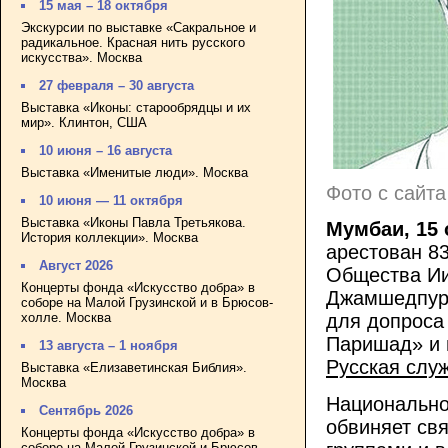
15 мая – 18 октября
Экскурсии по выставке «Сакральное и
радикальное. Красная нить русского
искусства». Москва
27 февраля – 30 августа
Выставка «Иконы: старообрядцы и их
мир». Клинтон, США
10 июня – 16 августа
Выставка «Именитые люди». Москва
Фото с сайта
10 июня — 11 октября
Выставка «Иконы Павла Третьякова.
Мумбаи, 15 
История коллекции». Москва
арестован 8
Август 2026
Общества Ии
Концерты фонда «Искусство добра» в
Джамшедпура
соборе на Малой Грузинской и в Брюсов-
холле. Москва
для допроса
Паришад» и 
13 августа – 1 ноября
Русская слу
Выставка «Елизаветинская Библия».
Москва
Национально
Сентябрь 2026
обвиняет св
Концерты фонда «Искусство добра» в
соборе на Малой Грузинской и Брюсов-