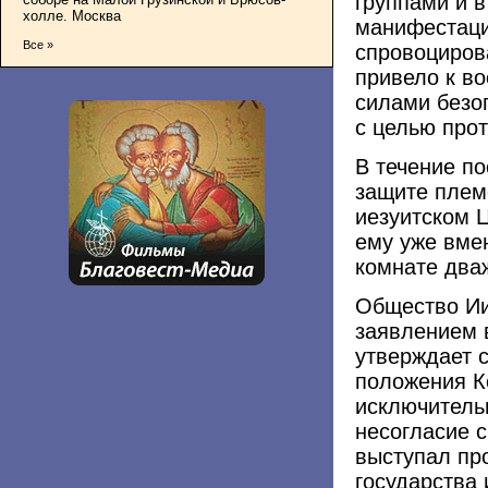
группами и 
холле. Москва
манифестаци
Все »
спровоциров
привело к в
силами безо
с целью про
В течение по
защите плем
иезуитском 
ему уже вмен
комнате два
Общество Ии
заявлением в
утверждает 
положения К
исключитель
несогласие 
выступал пр
государства 