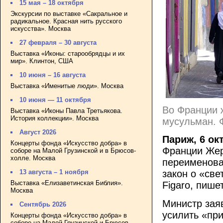
15 мая – 18 октября
Экскурсии по выставке «Сакральное и
радикальное. Красная нить русского
искусства». Москва
27 февраля – 30 августа
Выставка «Иконы: старообрядцы и их
мир». Клинтон, США
10 июня – 16 августа
Выставка «Именитые люди». Москва
10 июня — 11 октября
Во Франции 
Выставка «Иконы Павла Третьякова.
История коллекции». Москва
мусульман.
Август 2026
Париж, 6 ок
Концерты фонда «Искусство добра» в
Франции Же
соборе на Малой Грузинской и в Брюсов-
холле. Москва
переименова
13 августа – 1 ноября
закон о «све
Выставка «Елизаветинская Библия».
Figaro, пише
Москва
Министр заяв
Сентябрь 2026
усилить «пр
Концерты фонда «Искусство добра» в
соборе на Малой Грузинской и Брюсов-