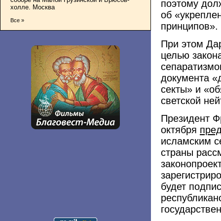
поэтому дол
холле. Москва
об «укреплен
Все »
принципов».
При этом Да
целью закон
сепаратизмо
документа «
секты» и «об
светской ней
Президент Ф
октября
пре
исламским с
страны расс
законопроект
зарегистрир
будет подпис
республикан
государстве