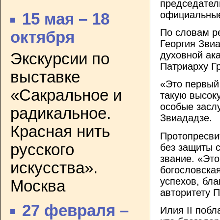
председател
официальные
15 мая – 18
По словам р
октября
Георгия Звиа
духовной ак
Экскурсии по
Патриарху Гр
выставке
«Это первый
«Сакральное и
такую высоку
особые заслу
радикальное.
Звиададзе.
Красная нить
Протопресвит
русского
без защиты 
звание. «Эт
искусства».
богословска
успехов, бл
Москва
авторитету П
27 февраля –
Илия II побл