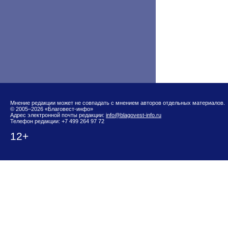
Мнение редакции может не совпадать с мнением авторов отдельных материалов.
© 2005–2026 «Благовест-инфо»
Адрес электронной почты редакции:
info@blagovest-info.ru
Телефон редакции: +7 499 264 97 72
12+