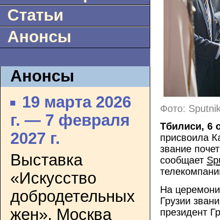
Статьи
Анонсы
Анонсы
19 марта 2026
Фото: Sputnik
г. — 7 февраля
Тбилиси, 6 
2027 г.
присвоила Ка
звание почетн
Выставка
сообщает
Sp
телекомпани
«Искусство
На церемони
добродетельных
Грузии звани
жен». Москва
президент Г