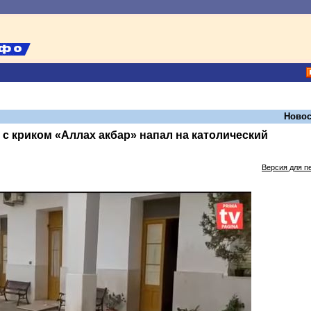
Новос
 с криком «Аллах акбар» напал на католический
Версия для п