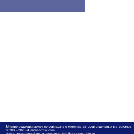
Мнение редакции может не совпадать с мнением авторов отдельных материалов.
© 2005–2026 «Благовест-инфо»
Адрес электронной почты редакции:
info@blagovest-info.ru