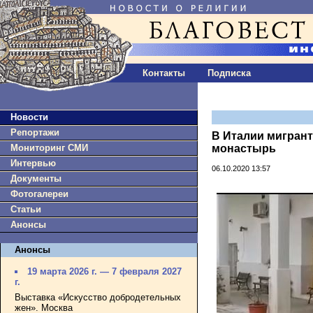
Контакты
Подписка
Новости
Репортажи
В Италии мигрант
Мониторинг СМИ
монастырь
Интервью
06.10.2020 13:57
Документы
Фотогалереи
Статьи
Анонсы
Анонсы
19 марта 2026 г. — 7 февраля 2027
г.
Выставка «Искусство добродетельных
жен». Москва