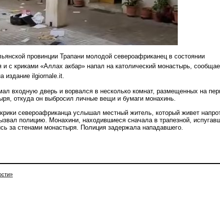
льянской провинции Трапани молодой североафриканец в состоянии
я и с криками «Аллах акбар» напал на католический монастырь, сообщае
 издание ilgiornale.it.
мал входную дверь и ворвался в несколько комнат, размещенных на пе
ыря, откуда он выбросил личные вещи и бумаги монахинь.
 крики североафриканца услышал местный житель, который живет напро
вызвал полицию. Монахини, находившиеся сначала в трапезной, испугав
сь за стенами монастыря. Полиция задержала нападавшего.
ости»