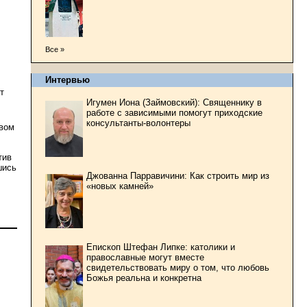
Все »
Интервью
т
Игумен Иона (Займовский): Священнику в
работе с зависимыми помогут приходские
консультанты-волонтеры
рвом
тив
шись
Джованна Парравичини: Как строить мир из
«новых камней»
Епископ Штефан Липке: католики и
православные могут вместе
свидетельствовать миру о том, что любовь
Божья реальна и конкретна