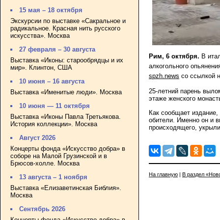
15 мая – 18 октября
Экскурсии по выставке «Сакральное и
радикальное. Красная нить русского
искусства». Москва
27 февраля – 30 августа
Рим, 6 октября.
В ита
Выставка «Иконы: старообрядцы и их
алкогольного опьянени
мир». Клинтон, США
spzh.news
со ссылкой на
10 июня – 16 августа
25-летний парень выло
Выставка «Именитые люди». Москва
этаже женского монаст
10 июня — 11 октября
Как сообщает издание,
Выставка «Иконы Павла Третьякова.
обители. Именно он и 
История коллекции». Москва
происходящего, укрыли
Август 2026
Концерты фонда «Искусство добра» в
соборе на Малой Грузинской и в
Брюсов-холле. Москва
На главную
|
В раздел «Нов
13 августа – 1 ноября
Выставка «Елизаветинская Библия».
Москва
Сентябрь 2026
Концерты фонда «Искусство добра» в