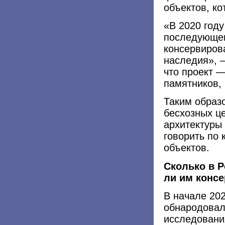
объектов, к
«В 2020 году
последующег
консервирова
наследия», 
что проект 
памятников, 
Таким образ
бесхозных ц
архитектуры
говорить по 
объектов.
Сколько в 
ли им конс
В начале 20
обнародовал
исследовани