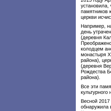
установила, 
памятников 
церкви исчи
Например, н
день утраче
(деревня Кал
Преображенс
колодцем ан
монастыря XV
района), це
(деревня Ве
Рождества Б
района).
Все эти пам
культурного
Весной 2017
обнаружила 