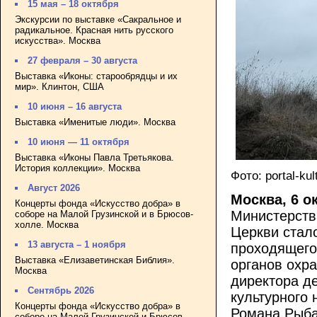
15 мая – 18 октября
Экскурсии по выставке «Сакральное и
радикальное. Красная нить русского
искусства». Москва
27 февраля – 30 августа
Выставка «Иконы: старообрядцы и их
мир». Клинтон, США
10 июня – 16 августа
Выставка «Именитые люди». Москва
10 июня — 11 октября
Выставка «Иконы Павла Третьякова.
История коллекции». Москва
Фото: portal-kul
Август 2026
Москва, 6 о
Концерты фонда «Искусство добра» в
Министерств
соборе на Малой Грузинской и в Брюсов-
холле. Москва
Церкви стал
13 августа – 1 ноября
проходящего
Выставка «Елизаветинская Библия».
органов охр
Москва
директора д
Сентябрь 2026
культурного
Концерты фонда «Искусство добра» в
Романа Рыба
соборе на Малой Грузинской и Брюсов-