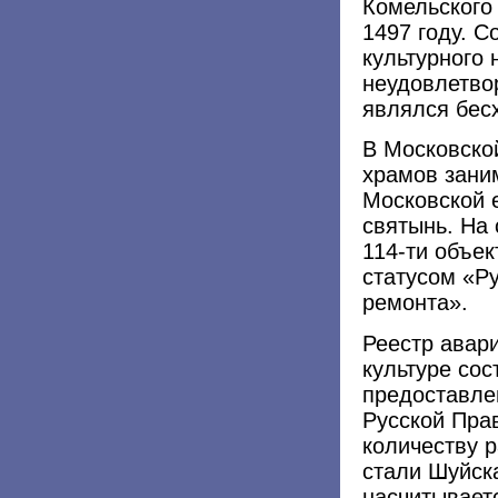
Комельского
1497 году. С
культурного
неудовлетво
являлся бес
В Московско
храмов зани
Московской 
святынь. На
114-ти объек
статусом «Р
ремонта».
Реестр авар
культуре сос
предоставле
Русской Пра
количеству 
стали Шуйск
насчитывает