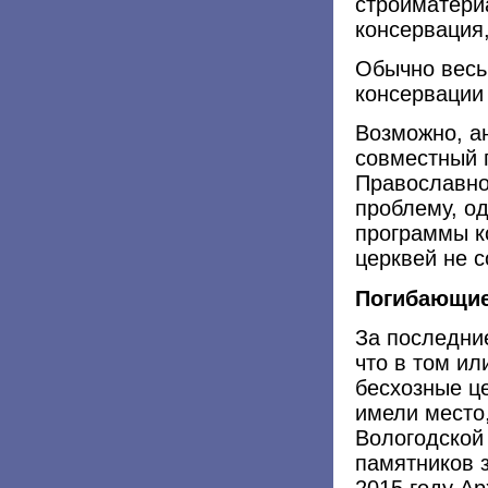
стройматери
консервация
Обычно весь
консервации 
​Возможно, 
совместный 
Православно
проблему, о
программы к
церквей не 
Погибающие
За последни
что в том и
бесхозные ц
имели место,
Вологодской 
памятников з
2015 году Ар