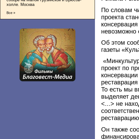
холле. Москва
По словам ч
Все »
проекта ста
консервация 
невозможно 
Об этом со
газеты «Куль
«Минкультур
проект по п
консервации 
реставрация
То есть мы в
выделяет де
<...> не нах
соответстве
реставрацию
Он также со
финансирова