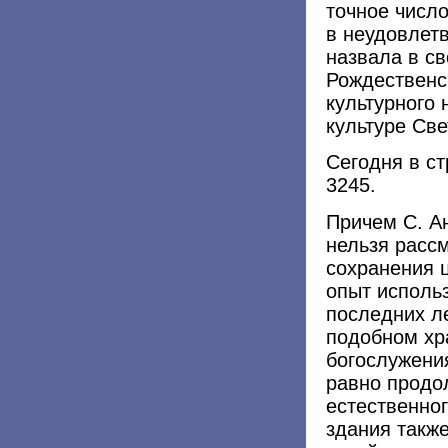
точное числ
в неудовлет
назвала в св
Рождественс
культурного
культуре Св
Сегодня в с
3245.
Причем С. А
нельзя расс
сохранения 
опыт исполь
последних ле
подобном хр
богослужения
равно продо
естественног
здания также