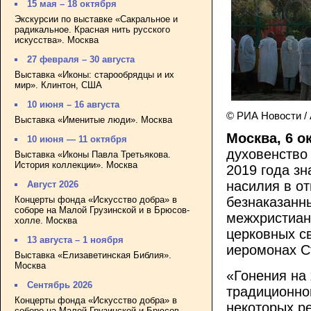
15 мая – 18 октября
Экскурсии по выставке «Сакральное и
радикальное. Красная нить русского
искусства». Москва
27 февраля – 30 августа
Выставка «Иконы: старообрядцы и их
мир». Клинтон, США
10 июня – 16 августа
© РИА Новости /
Выставка «Именитые люди». Москва
Москва, 6 о
10 июня — 11 октября
духовенство
Выставка «Иконы Павла Третьякова.
История коллекции». Москва
2019 года зн
насилия в о
Август 2026
Концерты фонда «Искусство добра» в
безнаказанн
соборе на Малой Грузинской и в Брюсов-
межхристиан
холле. Москва
церковных с
13 августа – 1 ноября
иеромонах С
Выставка «Елизаветинская Библия».
Москва
«Гонения на
Сентябрь 2026
традиционно
Концерты фонда «Искусство добра» в
некоторых ре
соборе на Малой Грузинской и Брюсов-