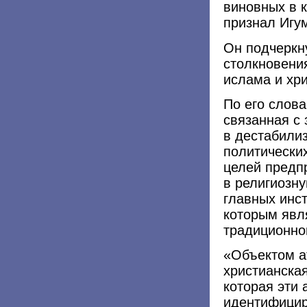
виновных в 
признал Игу
Он подчеркну
столкновени
ислама и хри
По его слов
связанная с
в дестабилиз
политически
целей предп
в религиозну
главных инст
которым явл
традиционно
«Объектом а
христианская
которая эти 
идентифициру