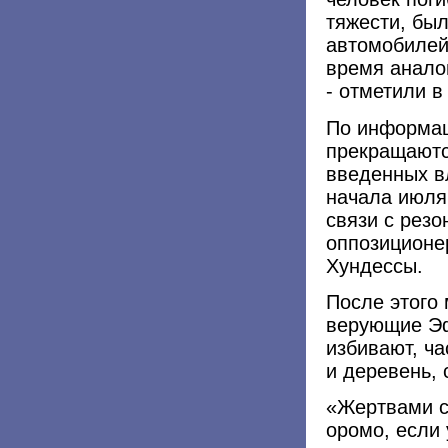
тяжести, бы
автомобилей 
время анало
- отметили 
По информац
прекращаютс
введенных в
начала июля
связи с рез
оппозиционе
Хундессы.
После этого
верующие Эф
избивают, ча
и деревень,
«Жертвами с
оромо, если 