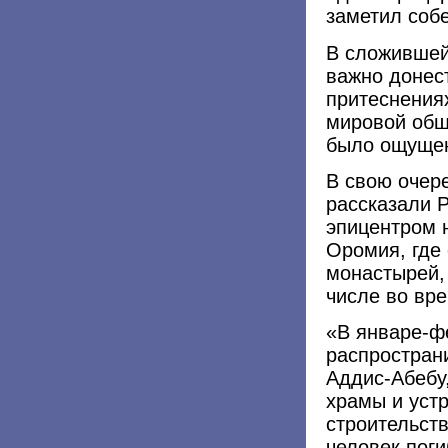
заметил собе
В сложившей
важно донес
притеснения
мировой общ
было ощущен
В свою очер
рассказали Р
эпицентром 
Оромия, где
монастырей,
числе во вр
«В январе-ф
распространи
Аддис-Абебу
храмы и уст
строительств
человек поги