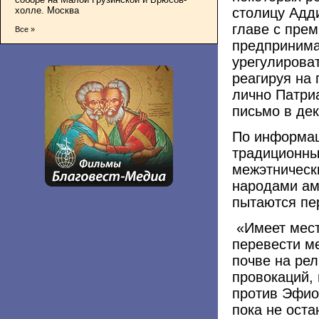
столицу Адд
холле. Москва
главе с пре
Все »
предпринима
урегулироват
реагируя на
лично Патри
письмо в дек
По информац
традиционны
межэтническ
народами ам
пытаются пе
«Имеет мест
перевести м
почве на ре
провокаций,
против Эфио
пока не оста