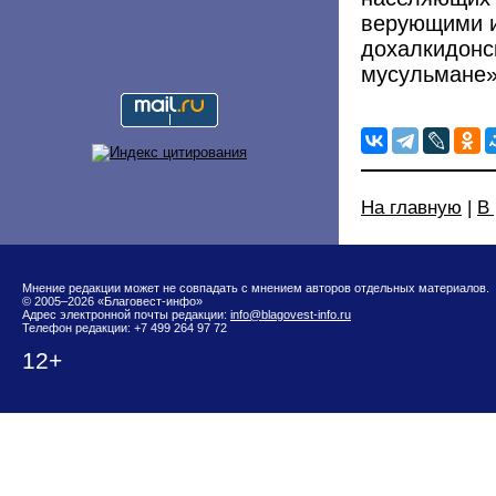
верующими и
дохалкидонс
мусульмане»
На главную
|
В
Мнение редакции может не совпадать с мнением авторов отдельных материалов.
© 2005–2026 «Благовест-инфо»
Адрес электронной почты редакции:
info@blagovest-info.ru
Телефон редакции: +7 499 264 97 72
12+