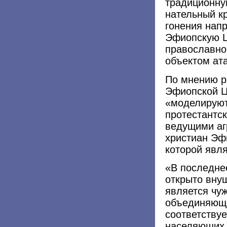
традиционну
нательный кр
гонения нап
Эфиопскую Ц
православно
объектом ата
По мнению р
Эфиопской Ц
«моделируют
протестантс
ведущими аг
христиан Эф
которой явл
«В последне
открыто вну
является чу
объединяюще
соответству
населяющих 