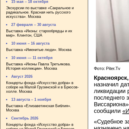
15 мая – 18 октября
Экскурсии по выставке «Сакральное и
радикальное. Красная нить русского
искусства». Москва
27 февраля – 30 августа
Выставка «Иконы: старообрядцы и их
мир». Клинтон, США
10 июня – 16 августа
Выставка «Именитые люди». Москва
10 июня — 11 октября
Выставка «Иконы Павла Третьякова.
Фото: Piter.Tv
История коллекции». Москва
Август 2026
Красноярск,
Концерты фонда «Искусство добра» в
назначил да
соборе на Малой Грузинской и в Брюсов-
ликвидации 
холле. Москва
последнего з
13 августа – 1 ноября
Виссариона»,
Выставка «Елизаветинская Библия».
сообщили
«И
Москва
Сентябрь 2026
«Судебное з
Концерты фонда «Искусство добра» в
назначено на
соборе на Малой Грузинской и Брюсов-