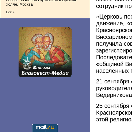
холле. Москва
сотрудник п
Все »
«Церковь пос
движение, ко
Красноярско
Виссарионом.
получила со
зарегистрир
Последовате
«общиной Ви
населенных п
21 сентября
руководител
Ведерникова.
25 сентября 
Красноярског
этой религио