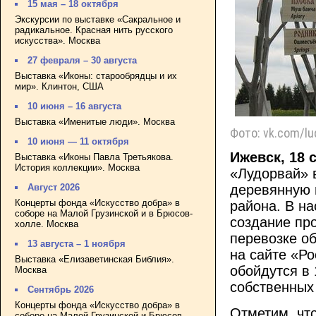
15 мая – 18 октября
Экскурсии по выставке «Сакральное и
радикальное. Красная нить русского
искусства». Москва
27 февраля – 30 августа
Выставка «Иконы: старообрядцы и их
мир». Клинтон, США
10 июня – 16 августа
Выставка «Именитые люди». Москва
Фото: vk.com/lu
10 июня — 11 октября
Ижевск, 18 
Выставка «Иконы Павла Третьякова.
История коллекции». Москва
«Лудорвай» 
Август 2026
деревянную 
Концерты фонда «Искусство добра» в
района. В н
соборе на Малой Грузинской и в Брюсов-
создание пр
холле. Москва
перевозке об
13 августа – 1 ноября
на сайте «Р
Выставка «Елизаветинская Библия».
обойдутся в 
Москва
собственных
Сентябрь 2026
Концерты фонда «Искусство добра» в
Отметим, что
соборе на Малой Грузинской и Брюсов-