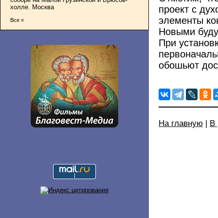
холле. Москва
проект с дух
элементы кон
Все »
Новыми буду
При установк
первоначаль
обошьют дос
На главную
|
В